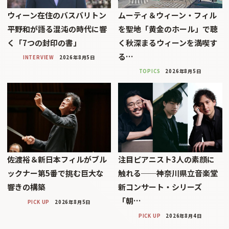
ウィーン在住のバスバリトン
ムーティ＆ウィーン・フィル
平野和が語る混沌の時代に響
を聖地「黄金のホール」で聴
く「7つの封印の書」
く秋深まるウィーンを満喫す
る…
INTERVIEW
2026年8月5日
TOPICS
2026年8月5日
佐渡裕＆新日本フィルがブル
注目ピアニスト3人の素顔に
ックナー第5番で挑む巨大な
触れる──神奈川県立音楽堂
響きの構築
新コンサート・シリーズ
「朝…
PICK UP
2026年8月5日
PICK UP
2026年8月4日