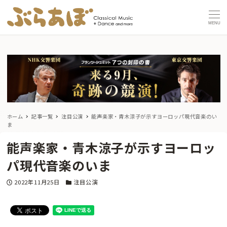
MENU
ホーム
記事一覧
注目公演
能声楽家・青木涼子が示すヨーロッパ現代音楽のい
ま
能声楽家・青木涼子が示すヨーロッ
パ現代音楽のいま
投稿日
カテゴリー
2022年11月25日
注目公演