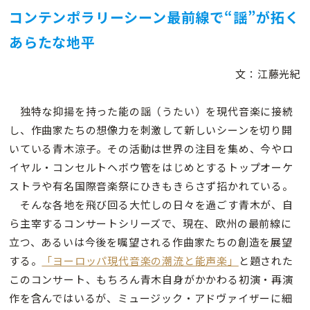
コンテンポラリーシーン最前線で“謡”が拓く
あらたな地平
文：江藤光紀
独特な抑揚を持った能の謡（うたい）を現代音楽に接続
し、作曲家たちの想像力を刺激して新しいシーンを切り開
いている青木涼子。その活動は世界の注目を集め、今やロ
イヤル・コンセルトヘボウ管をはじめとするトップオーケ
ストラや有名国際音楽祭にひきもきらさず招かれている。
そんな各地を飛び回る大忙しの日々を過ごす青木が、自
ら主宰するコンサートシリーズで、現在、欧州の最前線に
立つ、あるいは今後を嘱望される作曲家たちの創造を展望
する。
「ヨーロッパ現代音楽の潮流と能声楽」
と題された
このコンサート、もちろん青木自身がかかわる初演・再演
作を含んではいるが、ミュージック・アドヴァイザーに細