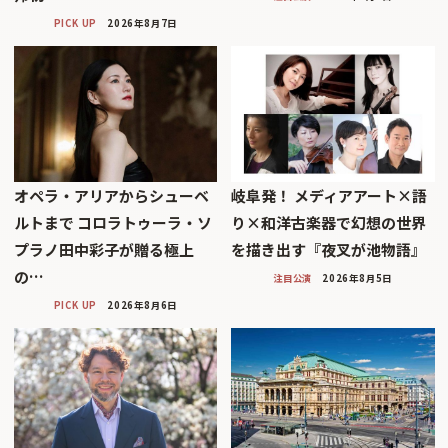
PICK UP
2026年8月7日
オペラ・アリアからシューベ
岐阜発！ メディアアート×語
ルトまで コロラトゥーラ・ソ
り×和洋古楽器で幻想の世界
プラノ田中彩子が贈る極上
を描き出す『夜叉が池物語』
の…
注目公演
2026年8月5日
PICK UP
2026年8月6日