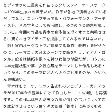
とヴィオラの二重奏を作曲するクリスティーナ・スザーク
は1996年生まれの若手だが、作品が各地で演奏されている
だけでなく、コンセプチュアル・パフォーマンス・アーテ
ィスト、音楽学者としても活躍し、めきめきと頭角を現し
ている。今回の作品も青木の身体性をヴィオラと共鳴させ
る、驚くべきアイディアを披露してくれるのではないか。
謡と室内オーケストラが協奏する新作「般若」を寄せた
のは、ルーマニアの音楽シーンで要職を担うディアナ・ロ
タル。般若は嫉妬や恨みを持つ女性の怨霊だが、ロタルに
は半覚醒状態や夢、女性心理をテーマにした作品もあると
いうから、このテーマにどんなふうにせまるのか、たいへ
ん興味深い。
青木はもう一つ、ミラノ生まれのフェデリコ・ガルデッ
ラが2017年から翌年にかけて作曲した「二つの魂」も再演
する。この作品は死んだ男女の霊が僧侶の弔いによって恋
を成就させるという世阿弥の謡曲「錦木」に基づくもの