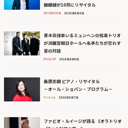
錦織健が10月にリサイタル
INTERVIEW
2026年8月9日
青木尚佳率いるミュンヘンの弦楽トリオ
が浜離宮朝日ホールへ――名手たちが交わす
音の対話
PICK UP
2026年8月8日
桑原志織 ピアノ・リサイタル
－オール・ショパン・プログラム－
Pick Up
2026年8月7日
ファビオ・ルイージが語る 《オラトリオ