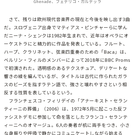
Ghenade、フェデリコ・ガルデッラ
さて、残りは欧州現代音楽界の現在と今後を映し出す3曲
だ。スロヴェニア出身でマティアス・ピンチャーらに学ん
だニーナ・シェンクは1982年生まれで、近年はオペラにオ
ーケストラにと精力的に作品を発表している。フルート、
ハープ、クラリネット、弦楽四重奏のための「Baca」は、
ベルリン・フィルのメンバーによって2018年にBBC Proms
で初演された。透明感のあるテクスチュア、デリケートな
響きの綾を編んでいるが、タイトルは古代に作られたガラ
スのビーズを指すラテン語で、強さと壊れやすさという相
反する性質を表しているという。
フランチェスコ・フィリデイの「アナーキスト・セラン
ティーニの葬儀」（2006）は、1972年5月に起こった反フ
ァシストデモに参加して命を落としたフランコ・セランテ
ィーニへのオマージュ。6人の奏者が机に両手をつき、小さ
な身振りや呼吸で静かにコミュニケートしながら始まる