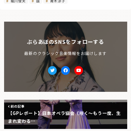
細川俊夫
謡
青木涼子
ぶらあぼのSNSをフォローする
最新のクラシック音楽情報をお届けします
Twitter
facebook
Youtube
前の記事
【GPレポート】日本オペラ協会《咲く～もう一度、生
まれ変わる…