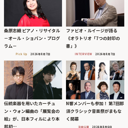
桑原志織 ピアノ・リサイタル
ファビオ・ルイージが語る
－オール・ショパン・プログ
《オラトリオ「7つの封印の
ラム－
書」》
Pick Up
2026年8月7日
INTERVIEW
2026年8月7日
伝統楽器を用いたカーチュ
N響メンバーも参加！ 第7回那
ン・ウォン編曲の「展覧会の
須クラシック音楽祭がまもな
絵」が、日本フィルにより本
く開幕
邦初…
注目公演
2026年8月6日