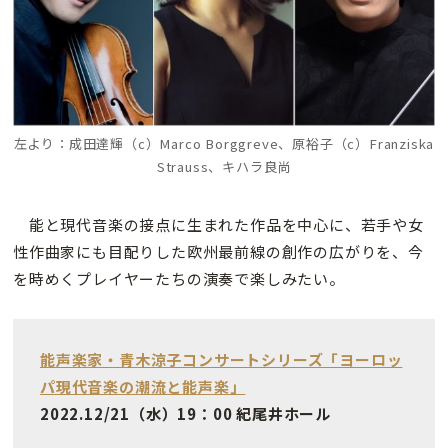
左より：
成田達輝（c）Marco Borggreve、
原裕子（c）Franziska
Strauss、
キハラ良尚
能と現代音楽の接点に生まれた作品を中心に、若手や女
性作曲家にも目配りした欧州最前線の創作の広がりを、今
を時めくプレイヤーたちの演奏で楽しみたい。
能声楽家・青木涼子コンサートシリーズ「ヨーロッ
パ現代音楽の潮流と能声楽」
2022.12/21（水）19：00 紀尾井ホール