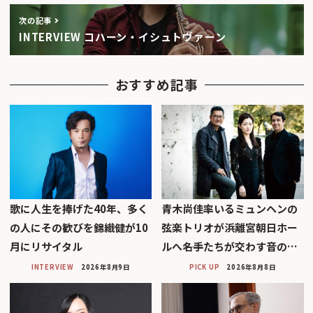
次の記事
INTERVIEW コハーン・イシュトヴァーン
おすすめ記事
歌に人生を捧げた40年、多く
青木尚佳率いるミュンヘンの
の人にその歓びを錦織健が10
弦楽トリオが浜離宮朝日ホー
月にリサイタル
ルへ――名手たちが交わす音の…
INTERVIEW
2026年8月9日
PICK UP
2026年8月8日