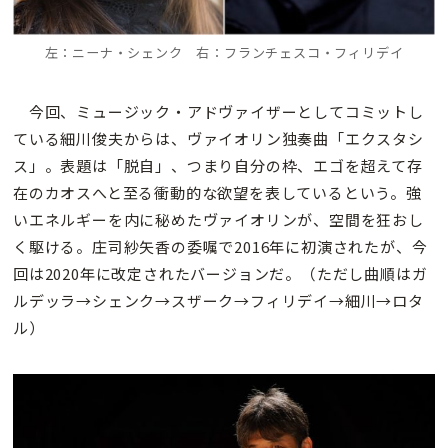
左：ニーナ・シェンク 右：フランチェスコ・フィリデイ
今回、ミュージック・アドヴァイザーとしてコミットし
ている細川俊夫からは、ヴァイオリン独奏曲「エクスタシ
ス」。表題は「脱自」、つまり自分の枠、エゴを超えて存
在のカオスへと至る衝動的な欲望を表しているという。強
いエネルギーを内に秘めたヴァイオリンが、空間を狂おし
く駆ける。庄司紗矢香の委嘱で2016年に初演されたが、今
回は2020年に改定されたバージョンだ。（ただし曲順はガ
ルデッラ→シェンク→スザーク→フィリデイ→細川→ロタ
ル）