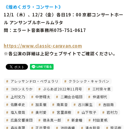
《煌めくガラ・コンサート》
12/1（木）、12/2（金）各日19：00 京都コンサートホー
ル アンサンブルホールムラタ
問：エラート音楽事務所075-751-0617
https://www.classic-caravan.com
※各公演の詳細は上記ウェブサイトでご確認ください。
アレッサンドロ・ベヴェラリ
クラシック・キャラバン
コロンえりか
ぶらあぼ2022年11月号
三村奈々恵
上村文乃
中野翔太
二期会合唱団
仲道郁代
佐藤卓史
加耒徹
南紫音
古川展生
吉田南
塩入俊哉
奥村愛
宮里直樹
山下牧子
岩村力
広島交響楽団
徳永真一郎
新倉瞳
村田夏帆
森谷真理
正戸里佳
池田香織
清水和音
笹沼樹