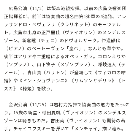
広島公演（11/2）は飯森範親指揮。以前の広島交響楽団
正指揮者だ。前半は協奏曲の超名曲第1楽章の4連発。アレ
ッサンドロ・ベヴェラリ（クラリネット）のモーツァル
ト。広島市出身の正戸里佳（ヴァイオリン）のメンデルス
ゾーン。新倉瞳（チェロ）のドヴォルザーク。仲道郁代
（ピアノ）のベートーヴェン「皇帝」。なんとも華やか。
後半はアリアや二重唱によるオペラ・ガラ。コロンえりか
（ソプラノ）、山下牧子（メゾソプラノ）、隠岐速人（テ
ノール）、青山貴（バリトン）が登場して《フィガロの結
婚》や《ドン・ジョヴァンニ》《サムソンとデリラ》《ト
スカ》《椿姫》を歌う。
金沢公演（11/25）は岩村力指揮で協奏曲の魅力をたっぷ
り。15歳の新星・村田夏帆（ヴァイオリン）のメンデルス
ゾーンは聴きものだ。吉田南（ヴァイオリン）も期待の若
手。チャイコフスキーを弾いて「メンチャイ」揃い踏み。