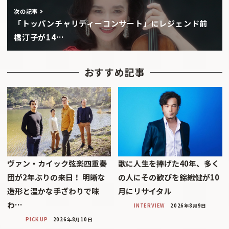
次の記事
「トッパンチャリティーコンサート」にレジェンド前
橋汀子が14…
おすすめ記事
ヴァン・カイック弦楽四重奏
歌に人生を捧げた40年、多く
団が2年ぶりの来日！ 明晰な
の人にその歓びを錦織健が10
造形と温かな手ざわりで味
月にリサイタル
わ…
INTERVIEW
2026年8月9日
PICK UP
2026年8月10日