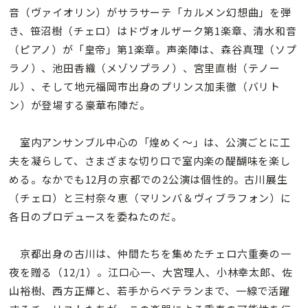
音（ヴァイオリン）がサラサーテ「カルメン幻想曲」を弾
き、笹沼樹（チェロ）はドヴォルザーク第1楽章、清水和音
（ピアノ）が「皇帝」第1楽章。声楽陣は、森谷真理（ソプ
ラノ）、池田香織（メゾソプラノ）、宮里直樹（テノー
ル）、そして地元福岡市出身のプリンス加耒徹（バリト
ン）が登場する豪華布陣だ。
室内アンサンブル中心の「煌めく〜」は、公演ごとに工
夫を凝らして、さまざまな切り口で室内楽の醍醐味を楽し
める。なかでも12月の京都での2公演は個性的。古川展生
（チェロ）と三村奈々恵（マリンバ＆ヴィブラフォン）に
各日のプロデュースを委ねたのだ。
京都出身の古川は、仲間たちを集めたチェロ六重奏の一
夜を贈る（12/1）。江口心一、大宮理人、小林幸太郎、佐
山裕樹、西方正輝と、若手からベテランまで、一線で活躍