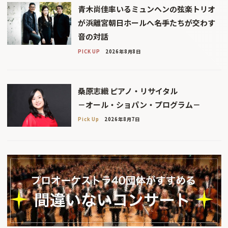
青木尚佳率いるミュンヘンの弦楽トリオ
が浜離宮朝日ホールへ――名手たちが交わす
音の対話
PICK UP
2026年8月8日
桑原志織 ピアノ・リサイタル
－オール・ショパン・プログラム－
Pick Up
2026年8月7日