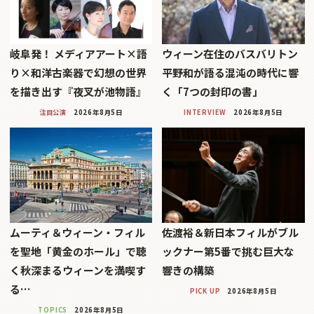
岐阜発！ メディアアート×語
ウィーン在住のバスバリトン
り×和洋古楽器で幻想の世界
平野和が語る混沌の時代に響
を描き出す『夜叉が池物語』
く「7つの封印の書」
注目公演
2026年8月5日
INTERVIEW
2026年8月5日
ムーティ＆ウィーン・フィル
佐渡裕＆新日本フィルがブル
を聖地「黄金のホール」で聴
ックナー第5番で挑む巨大な
く秋深まるウィーンを満喫す
響きの構築
る…
PICK UP
2026年8月5日
TOPICS
2026年8月5日