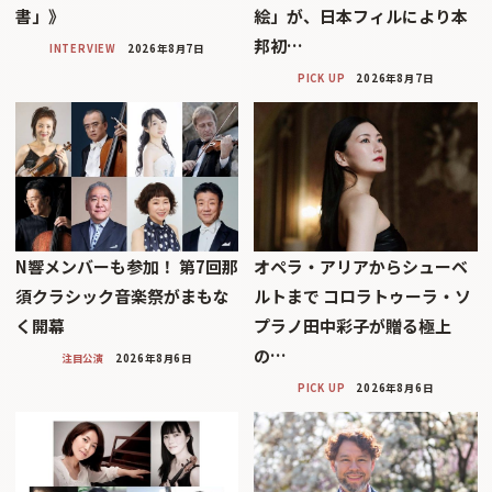
書」》
絵」が、日本フィルにより本
邦初…
INTERVIEW
2026年8月7日
PICK UP
2026年8月7日
N響メンバーも参加！ 第7回那
オペラ・アリアからシューベ
須クラシック音楽祭がまもな
ルトまで コロラトゥーラ・ソ
く開幕
プラノ田中彩子が贈る極上
の…
注目公演
2026年8月6日
PICK UP
2026年8月6日