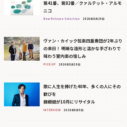
第41番、第82番／クァルテット・アルモ
ニコ
New Release Selection
2026年8月10日
ヴァン・カイック弦楽四重奏団が2年ぶり
の来日！ 明晰な造形と温かな手ざわりで
味わう室内楽の愉しみ
PICK UP
2026年8月10日
歌に人生を捧げた40年、多くの人にその
歓びを
錦織健が10月にリサイタル
INTERVIEW
2026年8月9日