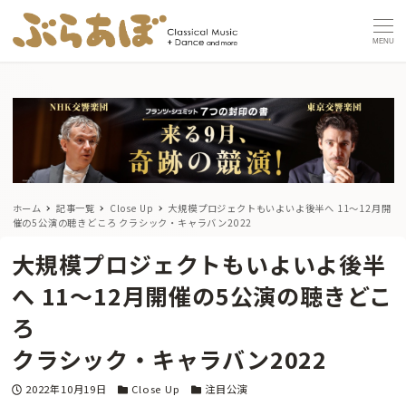
MENU
ホーム
記事一覧
Close Up
大規模プロジェクトもいよいよ後半へ 11～12月開
催の5公演の聴きどころ
クラシック・キャラバン2022
大規模プロジェクトもいよいよ後半
へ 11～12月開催の5公演の聴きどこ
ろ
クラシック・キャラバン2022
投稿日
カテゴリー
カテゴリー
2022年10月19日
Close Up
注目公演