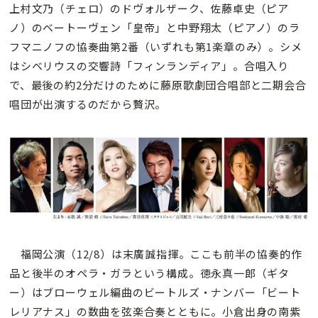
上村文乃（チェロ）のドヴォルザーク、佐藤卓史（ピア
ノ）のベートーヴェン「皇帝」と中野翔太（ピアノ）のラ
フマニノフの協奏曲第2番（いずれも第1楽章のみ）。シメ
はシベリウスの交響詩「フィンランディア」。合唱入り
で、最後の約2分だけのために藤原歌劇団合唱部と二期会合
唱団が出演するのだから贅沢。
福岡公演（12/8）は末廣誠指揮。ここも前半の協奏的作
品と後半のオペラ・ガラという構成。徳永真一郎（ギタ
ー）はブローウェル編曲のビートルズ・ナンバー「ビート
レリアナス」の数曲を弦楽合奏とともに。小倉出身の南紫