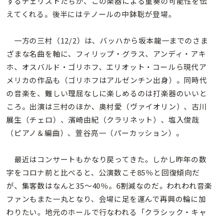
するチェリストたちが、この楽器による重奏の可能性を伝
えてくれる。後半にはテノールの中鉢聡が登場。
一方の三村（12/2）は、バッハから坂本龍一までのさま
ざまな名曲を軸に、フィリップ・グラス、アンディ・アキ
ホ、オスバルド・ゴリホフ、エリオット・コールら現代ア
メリカの作品も（ゴリホフはアルゼンチン出身）。同時代
の音楽を、難しい理屈なしに楽しめるのは打楽器のいいと
ころ。出演は三村のほか、奥村愛（ヴァイオリン）、古川
展生（チェロ）、濱崎由紀（クラリネット）、塩入俊哉
（ピアノ＆編曲）、萱谷亮一（パーカッション）。
最近はコンサートもかなり戻ってきた。しかし昨年の数
字をコロナ前と比べると、公演数こそ85％と回復傾向だ
が、集客数はなんと35〜40％。6割減なのだ。われわれ音楽
ファンもまた一丸となり、会場に足を運んで再興の輪に加
わりたい。地元のホールで行なわれる「クラシック・キャ