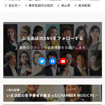
萱谷亮一
藤原歌劇団合唱部
青山貴
飯森範親
ぶらあぼのSNSをフォローする
最新のクラシック音楽情報をお届けします
Twitter
facebook
Youtube
前の記事
いま注目の若手奏者が集まったCHAMBER MUSIC PL…