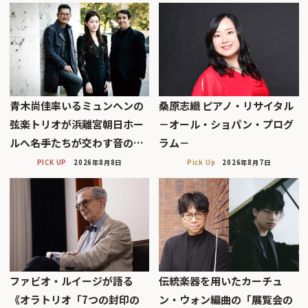
青木尚佳率いるミュンヘンの
桑原志織 ピアノ・リサイタル
弦楽トリオが浜離宮朝日ホー
－オール・ショパン・プログ
ルへ――名手たちが交わす音の…
ラム－
PICK UP
2026年8月8日
Pick Up
2026年8月7日
ファビオ・ルイージが語る
伝統楽器を用いたカーチュ
《オラトリオ「7つの封印の
ン・ウォン編曲の「展覧会の