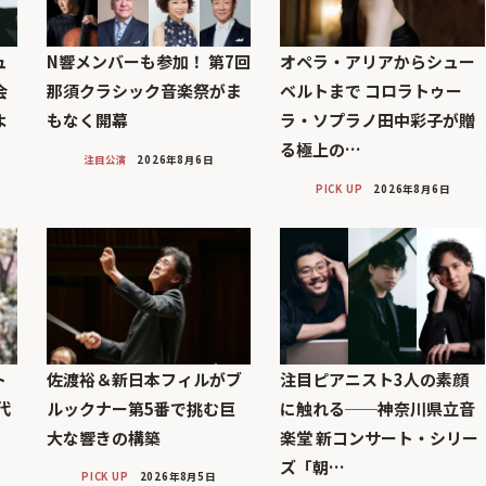
ュ
N響メンバーも参加！ 第7回
オペラ・アリアからシュー
会
那須クラシック音楽祭がま
ベルトまで コロラトゥー
よ
もなく開幕
ラ・ソプラノ田中彩子が贈
る極上の…
注目公演
2026年8月6日
PICK UP
2026年8月6日
ト
佐渡裕＆新日本フィルがブ
注目ピアニスト3人の素顔
代
ルックナー第5番で挑む巨
に触れる──神奈川県立音
」
大な響きの構築
楽堂 新コンサート・シリー
ズ「朝…
PICK UP
2026年8月5日