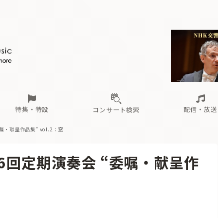
ール
（毎月更新）
東
電子版（無料・月刊）
トピックス
関西
フェスタサマーミューザKAWASAKI 2026
北海道・東北
注目公演
配布場所
インタビュー
中部
定期購読
中国・四国
CD新譜
N響＆東響 《7つ
九州・沖縄
書籍近刊
ロが推す！間違いないオーケストラコンサート
過去の特集
の先と
ブ配信スケジュール
さ
オーケストラの楽屋から
た
な
有料ライブ配信スケジュール
は
ま
や
海の向こうの音楽家
ら
わ
Aからの
載
特集・特設
配信・放送
コンサート検索
・献呈作品集” vol.2：窓
ール
（毎月更新）
東
電子版（無料・月刊）
トピックス
関西
フェスタサマーミューザKAWASAKI 2026
北海道・東北
注目公演
配布場所
インタビュー
中部
定期購読
中国・四国
CD新譜
N響＆東響 《7つ
九州・沖縄
書籍近刊
6回定期演奏会 “委嘱・献呈作
ロが推す！間違いないオーケストラコンサート
過去の特集
の先と
ブ配信スケジュール
さ
オーケストラの楽屋から
た
な
有料ライブ配信スケジュール
は
ま
や
海の向こうの音楽家
ら
わ
Aからの
載