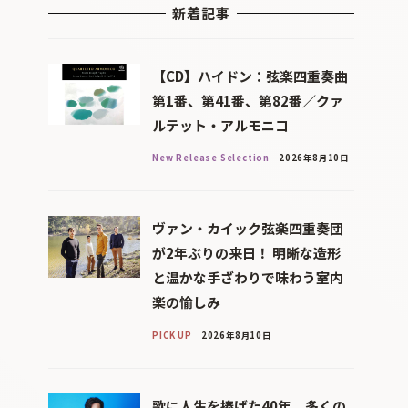
新着記事
【CD】ハイドン：弦楽四重奏曲
第1番、第41番、第82番／クァ
ルテット・アルモニコ
New Release Selection
2026年8月10日
ヴァン・カイック弦楽四重奏団
が2年ぶりの来日！ 明晰な造形
と温かな手ざわりで味わう室内
楽の愉しみ
PICK UP
2026年8月10日
歌に人生を捧げた40年、多くの