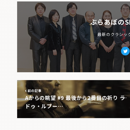
ぶらあぼのS
最新のクラシッ
Tw
前の記事
Aからの眺望 #9 最後から2番目の祈り ――ラ
ドゥ・ルプー…