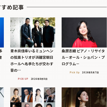
すすめ記事
多
青木尚佳率いるミュンヘン
桑原志織 ピアノ・リサイタ
健
の弦楽トリオが浜離宮朝日
ル－オール・ショパン・プ
ホールへ――名手たちが交わす
ログラム－
音の…
Pick Up
2026年8月7日
PICK UP
2026年8月8日