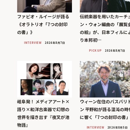
ファビオ・ルイージが語る
伝統楽器を用いたカーチ
《オラトリオ「7つの封印
ン・ウォン編曲の「展覧
の書」》
の絵」が、日本フィルに
り本邦初…
INTERVIEW
2026年8月7日
PICK UP
2026年8月7日
岐阜発！ メディアアート×
ウィーン在住のバスバリ
語り×和洋古楽器で幻想の
ン 平野和が語る混沌の時
世界を描き出す『夜叉が池
に響く「7つの封印の書
物語』
INTERVIEW
2026年8月5日