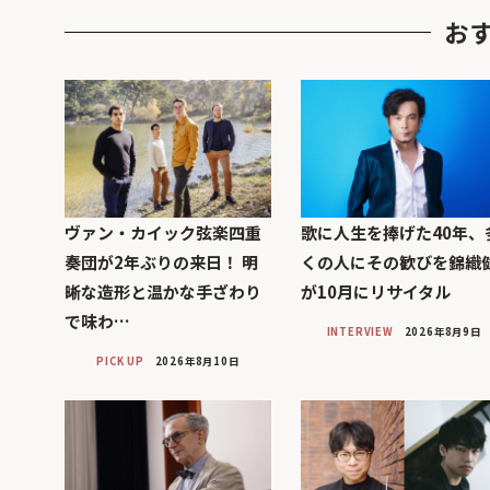
お
ヴァン・カイック弦楽四重
歌に人生を捧げた40年、
奏団が2年ぶりの来日！ 明
くの人にその歓びを錦織
晰な造形と温かな手ざわり
が10月にリサイタル
で味わ…
INTERVIEW
2026年8月9日
PICK UP
2026年8月10日