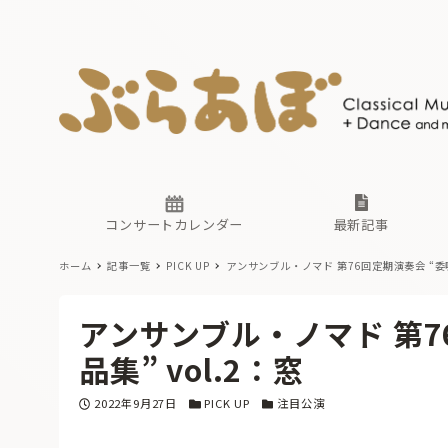
ニュース
ヤマハホ
番組一覧
東京・関
ぶらあぼ
現場のプ
古楽とそ
無料ライ
あ
か
過去の連
コンサートカレンダー
最新記事
ホーム
記事一覧
PICK UP
アンサンブル・ノマド 第76回定期演奏会 “委嘱
ニュース
ヤマハホ
番組一覧
東京・関
ぶらあぼ
アンサンブル・ノマド 第7
現場のプ
古楽とそ
無料ライ
あ
か
品集” vol.2：窓
過去の連
投稿日
カテゴリー
カテゴリー
2022年9月27日
PICK UP
注目公演