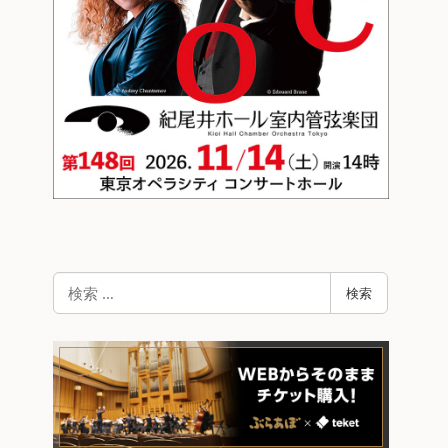
検
検索
索