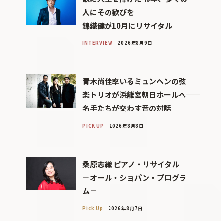
人にその歓びを
錦織健が10月にリサイタル
INTERVIEW
2026年8月9日
青木尚佳率いるミュンヘンの弦
楽トリオが浜離宮朝日ホールへ――
名手たちが交わす音の対話
PICK UP
2026年8月8日
桑原志織 ピアノ・リサイタル
－オール・ショパン・プログラ
ム－
Pick Up
2026年8月7日