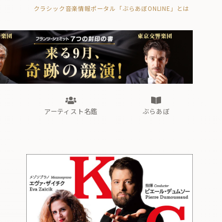
クラシック音楽情報ポータル「ぶらあぼONLINE」とは
の封印の書》
海外公演
FROM編集部
眺望
ぶらあぼブラス！
フォルテピアノ・オデッセイ
アーティスト名鑑
ぶらあぼ
の封印の書》
海外公演
FROM編集部
眺望
ぶらあぼブラス！
フォルテピアノ・オデッセイ