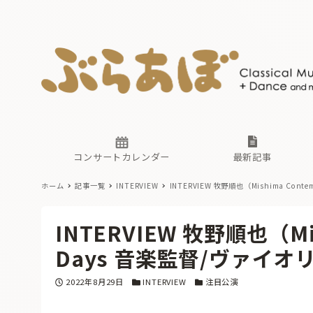
ニュース
ヤマハホ
番組一覧
東京・関
ぶらあぼ
現場のプ
古楽とそ
無料ライ
あ
か
過去の連
コンサートカレンダー
最新記事
ホーム
記事一覧
INTERVIEW
INTERVIEW 牧野順也（Mishima Cont
ニュース
ヤマハホ
番組一覧
東京・関
ぶらあぼ
INTERVIEW 牧野順也（Mish
現場のプ
古楽とそ
無料ライ
あ
か
Days 音楽監督/ヴァイオ
過去の連
投稿日
カテゴリー
カテゴリー
2022年8月29日
INTERVIEW
注目公演