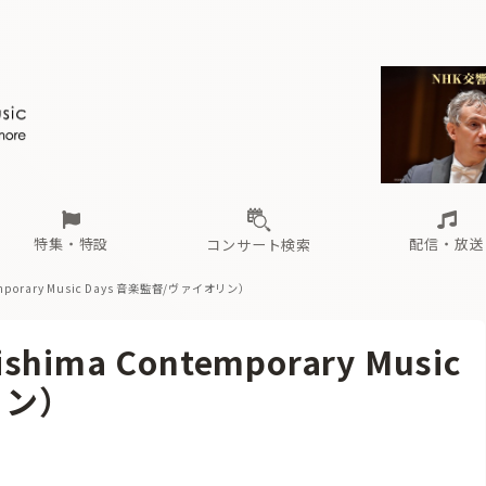
ール
（毎月更新）
東
電子版（無料・月刊）
トピックス
関西
フェスタサマーミューザKAWASAKI 2026
北海道・東北
注目公演
配布場所
インタビュー
中部
定期購読
中国・四国
CD新譜
N響＆東響 《7つ
九州・沖縄
書籍近刊
ロが推す！間違いないオーケストラコンサート
過去の特集
の先と
ブ配信スケジュール
さ
オーケストラの楽屋から
た
な
有料ライブ配信スケジュール
は
ま
や
海の向こうの音楽家
ら
わ
Aからの
載
特集・特設
配信・放送
コンサート検索
emporary Music Days 音楽監督/ヴァイオリン）
ール
（毎月更新）
東
電子版（無料・月刊）
トピックス
関西
フェスタサマーミューザKAWASAKI 2026
北海道・東北
注目公演
配布場所
インタビュー
中部
定期購読
中国・四国
CD新譜
N響＆東響 《7つ
九州・沖縄
書籍近刊
ima Contemporary Music
ロが推す！間違いないオーケストラコンサート
過去の特集
の先と
ブ配信スケジュール
さ
オーケストラの楽屋から
た
な
有料ライブ配信スケジュール
は
ま
や
海の向こうの音楽家
ら
わ
Aからの
リン）
載