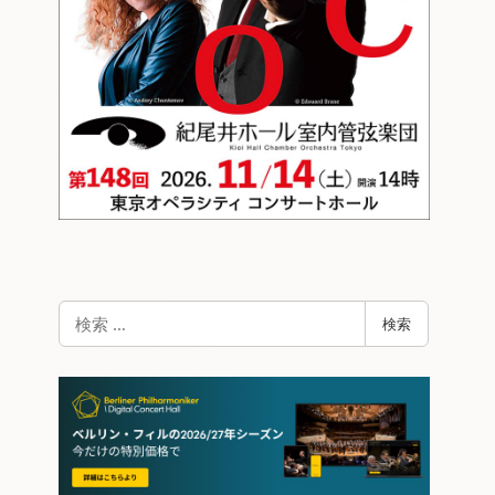
検
検索
索