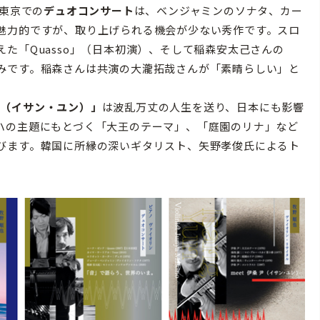
東京での
デュオコンサート
は、ベンジャミンのソナタ、カー
魅力的ですが、取り上げられる機会が少ない秀作です。スロ
た「Quasso」（日本初演）、そして稲森安太己さんの
みです。稲森さんは共演の大瀧拓哉さんが「素晴らしい」と
 尹（イサン・ユン）」
は波乱万丈の人生を送り、日本にも影響
ハの主題にもとづく「大王のテーマ」、「庭園のリナ」など
びます。韓国に所縁の深いギタリスト、矢野孝俊氏によるト