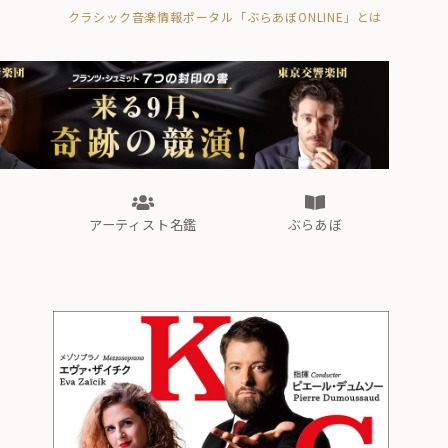
クラシック音楽情報ポータル「ぶらあぼONLINE」とは
の封印の書》
海外公演
FROM編集部
眺望
ぶらあぼブラス！
フォルテピアノ・オデッセイ
アーティスト名鑑
ぶらあぼ
の封印の書》
海外公演
FROM編集部
眺望
ぶらあぼブラス！
フォルテピアノ・オデッセイ