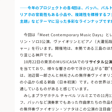
——
今年のプロジェクトの各4回は、バッハ、バル
リアホの官能性もある小品や、複雑性を標榜するフ
主題」などテーマに沿った多彩なラインナップです
今回は「Meet Contemporary Music 
リン・ソロ3公演、ヴァイオリンとピアノ（大瀧拓
ャー」を行います。開催地は、本拠である三島のほ
り混じる神戸です。
10月22日の東京のMUSICASAでの
リサイタル公
を当てており、様々な響きの中で浮かび上がる“歌
は、池辺晋一郎さんと林光さんの無伴奏ヴァイオリ
の小品から成る新曲（日本初演）です。その世界は
通しているものがあると感じています。
みしまプラザホテル チャペル ソルミエでの11月1
フ、バッハなど演奏家でもあった作曲家たちの作品
の無伴奏ヴァイオリン・ソナタはこの公演の注目曲