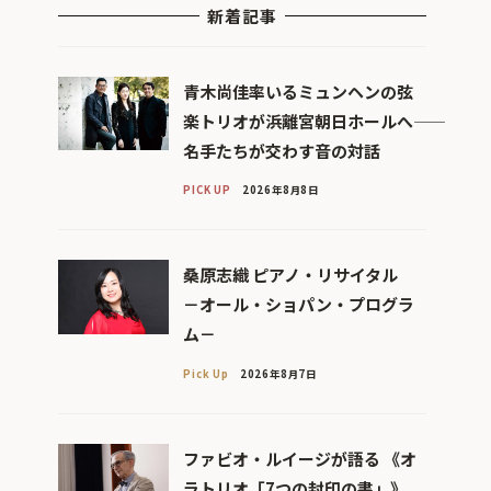
新着記事
青木尚佳率いるミュンヘンの弦
楽トリオが浜離宮朝日ホールへ――
名手たちが交わす音の対話
PICK UP
2026年8月8日
桑原志織 ピアノ・リサイタル
－オール・ショパン・プログラ
ム－
Pick Up
2026年8月7日
ファビオ・ルイージが語る 《オ
ラトリオ「7つの封印の書」》