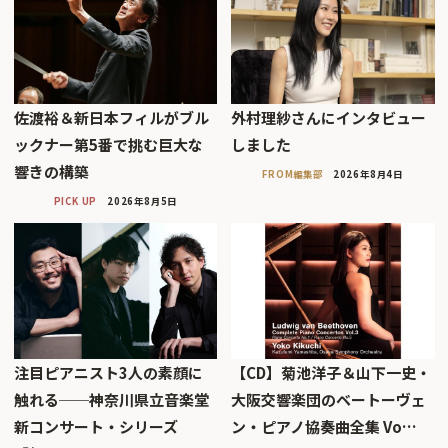
佐渡裕＆新日本フィルがブル
外村理紗さんにインタビュー
ックナー第5番で挑む巨大な
しました
響きの構築
FROM編集部
2026年8月4日
PICK UP
2026年8月5日
注目ピアニスト3人の素顔に
【CD】菊池洋子＆山下一史・
触れる──神奈川県立音楽堂
大阪交響楽団のベートーヴェ
新コンサート・シリーズ
ン・ピアノ協奏曲全集 Vo…