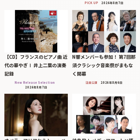
PICK UP
2026年8月7日
【CD】フランスのピアノ曲 近
N響メンバーも参加！ 第7回那
代の華やぎⅠ 井上二葉の演奏
須クラシック音楽祭がまもな
記録
く開幕
New Release Selection
注目公演
2026年8月6日
2026年8月7日