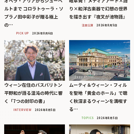
オペラ・アリアからシューベ
岐阜発！ メディアアート×語
ルトまで コロラトゥーラ・ソ
り×和洋古楽器で幻想の世界
プラノ田中彩子が贈る極上
を描き出す『夜叉が池物語』
の…
注目公演
2026年8月5日
PICK UP
2026年8月6日
ウィーン在住のバスバリトン
ムーティ＆ウィーン・フィル
平野和が語る混沌の時代に響
を聖地「黄金のホール」で聴
く「7つの封印の書」
く秋深まるウィーンを満喫す
る…
INTERVIEW
2026年8月5日
TOPICS
2026年8月5日