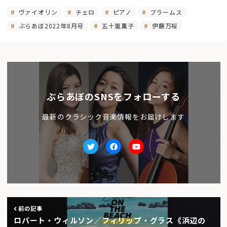
ヴァイオリン
チェロ
ピアノ
ブラームス
ぶらあぼ2022年8月号
五十嵐薫子
伊藤万桜
ぶらあぼのSNSをフォローする
最新のクラシック音楽情報をお届けします
Twitter
facebook
Youtube
前の記事
ロバート・ウィルソン／フィリップ・グラス《浜辺の