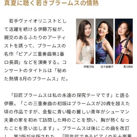
真夏に聴く若きブラームスの情熱
若手ヴァイオリニストとし
て活躍を続ける伊藤万桜が、
親交のあるふたりのアーティ
ストを誘って、ブラームスの
名作「ピアノ三重奏曲第1番
ロ長調」などを演奏する。コ
ンサートのタイトルは「秘め
た熱情 8月のブラームス」だ。
「巨匠ブラームスは私の永遠の探究テーマです」と語る
伊藤。「この三重奏曲の初版はブラームスが20歳を越えた
頃の作品ですが、金髪に青い瞳の麗しい青年がシューマン
夫妻の家を初めて訪問した時のことを想い、胸が熱くなっ
たことを思い出します」。ブラームスは後にこの曲を改訂
し、第2版が出版された。「同年代であるピアノの五十嵐薫