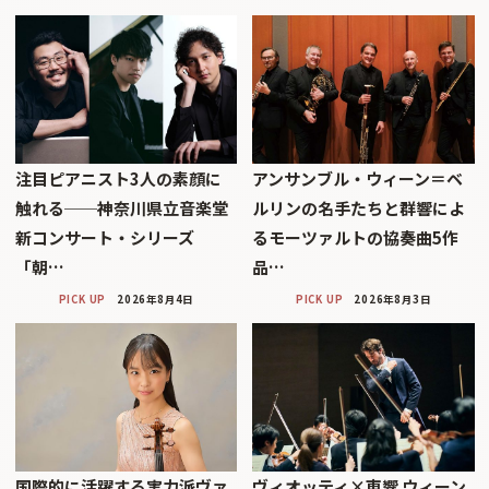
注目ピアニスト3人の素顔に
アンサンブル・ウィーン＝ベ
触れる──神奈川県立音楽堂
ルリンの名手たちと群響によ
新コンサート・シリーズ
るモーツァルトの協奏曲5作
「朝…
品…
PICK UP
2026年8月4日
PICK UP
2026年8月3日
国際的に活躍する実力派ヴァ
ヴィオッティ×東響 ウィーン