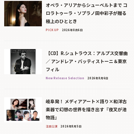
オペラ・アリアからシューベルトまで コ
ロラトゥーラ・ソプラノ田中彩子が贈る
極上のひととき
PICK UP
2026年8月6日
【CD】R.シュトラウス：アルプス交響曲
／ アンドレア・バッティストーニ＆東京
フィル
New Release Selection
2026年8月6日
岐阜発！ メディアアート×語り×和洋古
楽器で幻想の世界を描き出す『夜叉が池
物語』
注目公演
2026年8月5日