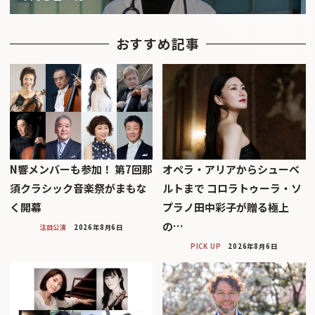
おすすめ記事
N響メンバーも参加！ 第7回那
オペラ・アリアからシューベ
須クラシック音楽祭がまもな
ルトまで コロラトゥーラ・ソ
く開幕
プラノ田中彩子が贈る極上
の…
注目公演
2026年8月6日
PICK UP
2026年8月6日