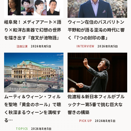
岐阜発！ メディアアート×語
ウィーン在住のバスバリトン
り×和洋古楽器で幻想の世界
平野和が語る混沌の時代に響
を描き出す『夜叉が池物語』
く「7つの封印の書」
注目公演
2026年8月5日
INTERVIEW
2026年8月5日
ムーティ＆ウィーン・フィル
佐渡裕＆新日本フィルがブル
を聖地「黄金のホール」で聴
ックナー第5番で挑む巨大な
く秋深まるウィーンを満喫す
響きの構築
る…
PICK UP
2026年8月5日
TOPICS
2026年8月5日