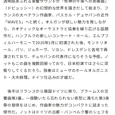
透明感あふれる東響サウンドが「牧神の午後への前奏曲」
（ドビュッシー）の幻想的な世界を描きだして始まり、フ
ランスの大ベテラン作曲家、パスカル・デュサパンの近作
「WAVES」へと続く。オルガンが妖しい魅力を発しなが
ら、カオティックなオーケストラと協奏を繰り広げる話題
作だ。ハンブルクの新しいコンサート・ホール、エルプフ
ィルハーモニーで2020年1月に初演された後、モントリオ
ール、パリ、ジュネーヴ、リヨン、ドレスデンと各地で再
演されており、デュサパンの代表作になりそうな予感。ノ
ットもこの曲を複数回振っており、日本初演ではさらに深
堀りしてくるだろう。独奏はミューザのホールオルガニス
ト・大木麻理。ドイツ仕込みの才媛だ。
後半はフランスから隣国ドイツに移り、ブラームスの交
響曲第3番。一度聴いたら忘れられない哀愁に満ちた第3楽
章の旋律をはじめ、作曲家の魅力がコンパクトに詰まった
傑作だ。ノットはドイツの古都・バンベルク響のシェフを