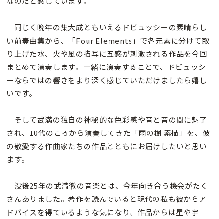
なのだと感じています。
同じく晩年の集大成ともいえるドビュッシーの素晴らし
い前奏曲集から、「Four Elements」で各元素に分けて取
り上げた水、火や風の描写に五感が刺激される作品を今回
まとめて演奏します。一緒に演奏することで、ドビュッシ
ーならではの響きをより深く感じていただけましたら嬉し
いです。
そして武満の独自の神秘的な色彩感や音と音の間に魅了
され、10代のころから演奏してきた「雨の樹 素描」を、彼
の敬愛する作曲家たちの作品とともにお届けしたいと思い
ます。
没後25年の武満徹の音楽とは、今年向き合う機会がたく
さんありました。著作を読んでいると現代の私も彼からア
ドバイスを得ているような気になり、作品からは星や宇