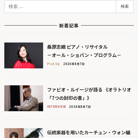
検
検索
索
新着記事
桑原志織 ピアノ・リサイタル
－オール・ショパン・プログラム－
Pick Up
2026年8月7日
ファビオ・ルイージが語る 《オラトリオ
「7つの封印の書」》
INTERVIEW
2026年8月7日
伝統楽器を用いたカーチュン・ウォン編