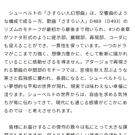
シューベルトの「さすらい人幻想曲」は、交響曲のよう
な構成で成る一方、歌曲「さすらい人」D489 （D493）の
リズムのモチーフが最初から最後まで用いられ、4つの楽章
がソナタ形式のように提示部、展開部、再現部、コーダに
も捉えることができ、一貫性を保っています。一つのドラ
マがここまで力強く、想像力豊かに、そして斬新に描かれ
ていることに感動せざるを得ません。アダージョで再現さ
れる歌曲の中間部のモチーフでは、苦境を耐え忍ぶような
寒さと孤独感に襲われ、長調になると、シューベルトらし
い夢想的な平和の世界が現れ、現実では味わえない幸福に
浸ります。シューベルトの世界からは、自由を求める気持
ちが常に伝わってきて、現代にも通じる感情がどこかにあ
るのでは…と考えさせられます。
皆様にお届けするこの傑作の数々は私にとって大きな課
題でもありますが、何よりも素晴らしい音楽に今浸れるこ