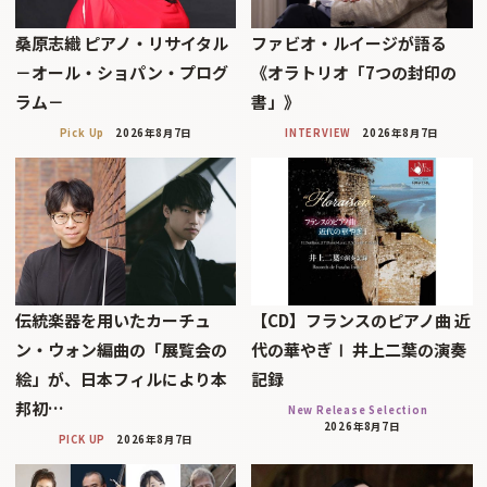
桑原志織 ピアノ・リサイタル
ファビオ・ルイージが語る
－オール・ショパン・プログ
《オラトリオ「7つの封印の
ラム－
書」》
Pick Up
2026年8月7日
INTERVIEW
2026年8月7日
伝統楽器を用いたカーチュ
【CD】フランスのピアノ曲 近
ン・ウォン編曲の「展覧会の
代の華やぎⅠ 井上二葉の演奏
絵」が、日本フィルにより本
記録
邦初…
New Release Selection
2026年8月7日
PICK UP
2026年8月7日