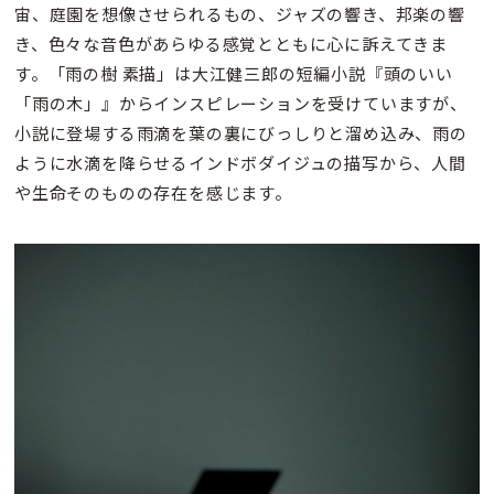
宙、庭園を想像させられるもの、ジャズの響き、邦楽の響
き、色々な音色があらゆる感覚とともに心に訴えてきま
す。「雨の樹 素描」は大江健三郎の短編小説『頭のいい
「雨の木」』からインスピレーションを受けていますが、
小説に登場する雨滴を葉の裏にびっしりと溜め込み、雨の
ように水滴を降らせるインドボダイジュの描写から、人間
や生命そのものの存在を感じます。