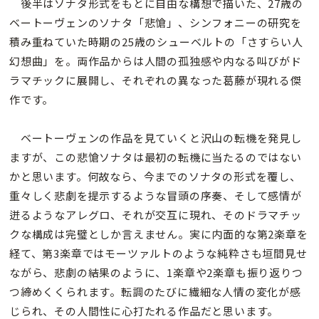
後半はソナタ形式をもとに自由な構想で描いた、27歳の
ベートーヴェンのソナタ「悲愴」、シンフォニーの研究を
積み重ねていた時期の25歳のシューベルトの「さすらい人
幻想曲」を。両作品からは人間の孤独感や内なる叫びがド
ラマチックに展開し、それぞれの異なった葛藤が現れる傑
作です。
ベートーヴェンの作品を見ていくと沢山の転機を発見し
ますが、この悲愴ソナタは最初の転機に当たるのではない
かと思います。何故なら、今までのソナタの形式を覆し、
重々しく悲劇を提示するような冒頭の序奏、そして感情が
迸るようなアレグロ、それが交互に現れ、そのドラマチッ
クな構成は完璧としか言えません。実に内面的な第2楽章を
経て、第3楽章ではモーツァルトのような純粋さも垣間見せ
ながら、悲劇の結果のように、1楽章や2楽章も振り返りつ
つ締めくくられます。転調のたびに繊細な人情の変化が感
じられ、その人間性に心打たれる作品だと思います。