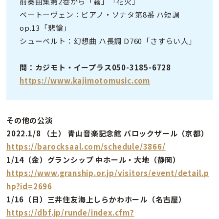
前奏曲集第2巻から「霧」「花火」
ベートーヴェン：ピアノ・ソナタ第8番 ハ短調
op.13「悲愴」
シューベルト：幻想曲 ハ長調 D760「さすらい人」
問：カジモト・イープラス050-3185-6728
https://www.kajimotomusic.com
その他の公演
2022.1/8 （土） 青山音楽記念館 バロックザール（京都）
https://barocksaal.com/schedule/3866/
1/14（金）グランシップ 中ホール・大地（静岡）
https://www.granship.or.jp/visitors/event/detail.p
hp?id=2696
1/16（日）三井住友海上しらかわホール（名古屋）
https://dbf.jp/runde/index.cfm?