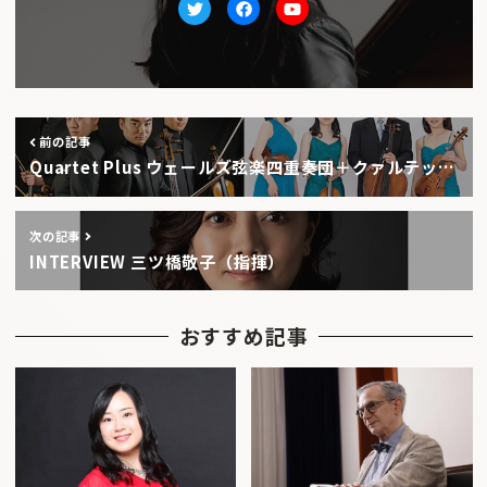
Twitter
facebook
Youtube
前の記事
Quartet Plus ウェールズ弦楽四重奏団＋クァルテッ…
次の記事
INTERVIEW 三ツ橋敬子（指揮）
おすすめ記事