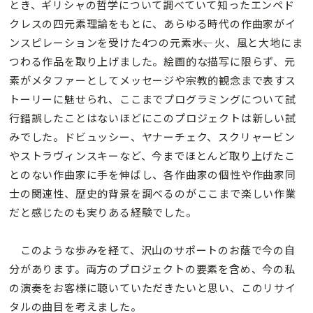
とき、ギリシャの哲学について調べていて知ったエンペド
クレスの四元素理論をもとに、あらゆる時代の作曲家がイ
ンスピレーションを受けた4つの元素――水、火、風と大地にま
つわる作品を取り上げました。絵画的な描写に限らず、元
素がメタファーとしてメッセージや宗教的観念まで表すス
トーリーに魅せられ、ここまでプログラミングについて試
行錯誤したことはないほどにこのプロジェクトは新しい試
みでした。ドビュッシー、ヤナーチェク、スクリャービン
やストラヴィンスキーなど、今までほとんど取り上げたこ
とのない作曲家に手を伸ばし、各作曲家の個性や作曲家同
士の関連性、歴史的背景を調べるのがここまで楽しい作業
だと感じたのも実りある経験でした。
このような歩みを経て、沢山のサポートのお蔭で今の自
分があります。両方のプロジェクトの要素を含め、今の私
の演奏をお客様に聴いていただきたいと思い、このリサイ
タルの曲目を考えました。