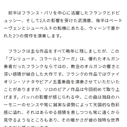
前半はフランス・パリを中心に活躍したフランクとドビ
ュッシー、そして2人の影響を受けた武満徹、後半はベート
ーヴェンとシューベルトの転機にあたる、ウィーンで書か
れた2つの傑作を演奏します。
フランクは主な作品をすべて晩年に残しましたが、この
「プレリュード、コラールとフーガ」は、優れたオルガン
奏者だったフランクならではの、教会のオルガンの響きと
深い感情が結合した大作です。フランクの作品ではヴァイ
オリン・ソナタやピアノ五重奏曲を演奏させていただいた
ことがありますが、ソロのピアノ作品は今回初めて取り上
げます。バッハの影響が感じられる中、この曲は独自のハ
ーモニーのセンスや常に誠実な姿勢によって天国的な色彩
感に溢れ、それはあらゆる感情を表しつつも常に遠くから
見守るようなところもあり、その暖かさが彼の独特な世界