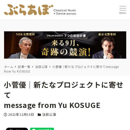
MENU
ホーム
記事一覧
注目公演
小菅優｜新たなプロジェクトに寄せて
message
from Yu KOSUGE
小菅優｜新たなプロジェクトに寄せ
て
message from Yu KOSUGE
投稿日
カテゴリー
2021年12月15日
注目公演