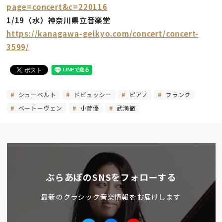
page=concert&c=220116
1/19（水）神奈川県立音楽堂
https://kanagawa-geikyo.com/concert/concert-
3599/
シューベルト
ドビュッシー
ピアノ
フランク
ベートーヴェン
小菅優
武満徹
ぶらあぼのSNSをフォローする
最新のクラシック音楽情報をお届けします