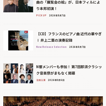
曲の「展覧会の絵」が、日本フィルによ
り本邦初演！
PICK UP
2026年8月7日
【CD】フランスのピアノ曲 近代の華やぎ
Ⅰ 井上二葉の演奏記録
New Release Selection
2026年8月7日
N響メンバーも参加！ 第7回那須クラシッ
ク音楽祭がまもなく開幕
注目公演
2026年8月6日