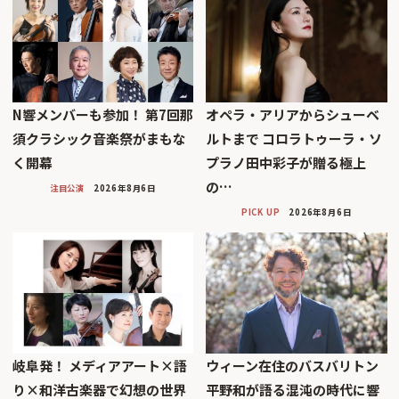
N響メンバーも参加！ 第7回那
オペラ・アリアからシューベ
須クラシック音楽祭がまもな
ルトまで コロラトゥーラ・ソ
く開幕
プラノ田中彩子が贈る極上
の…
注目公演
2026年8月6日
PICK UP
2026年8月6日
岐阜発！ メディアアート×語
ウィーン在住のバスバリトン
り×和洋古楽器で幻想の世界
平野和が語る混沌の時代に響