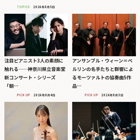
TOPICS
2026年8月5日
注目ピアニスト3人の素顔に
アンサンブル・ウィーン＝ベ
触れる──神奈川県立音楽堂
ルリンの名手たちと群響によ
新コンサート・シリーズ
るモーツァルトの協奏曲5作
「朝…
品…
PICK UP
2026年8月4日
PICK UP
2026年8月3日