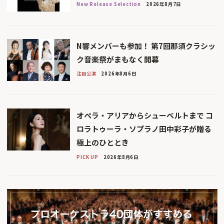
New Release Selection
2026年8月7日
N響メンバーも参加！ 第7回那須クラシッ
ク音楽祭がまもなく開幕
注目公演
2026年8月6日
オペラ・アリアからシューベルトまで コ
ロラトゥーラ・ソプラノ田中彩子が贈る
極上のひととき
PICK UP
2026年8月6日