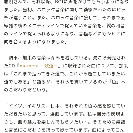
雅明さんで、それ以降、BCJに声をかけてもらうようになり
ました。当初、バロック音楽に関して衝撃だったのはピッ
チが違うこと。また、バロック音楽に接して、それまで五
線譜の横のメロディラインで捉えていた音楽を、縦の和音
のラインで捉えられるようになり、音程などにもシビアに
向き合えるようになりました」
結果、加耒の音楽は深みを増している。先ごろ発売され
たCD『
moment－歌道－
』に収録された曲について、加耒
は「これまで辿ってきた道で、これから過ごしていきたい
道でもある」と語るが、それらを貫いているのが「色」へ
のこだわりだという。
「ドイツ、イギリス、日本、それぞれの色彩感を感じてい
ただきたいと思って、選曲しています。私は自分の表現よ
りも、曲の魅力を楽しんでもらいたい…。そのために楽譜
と言葉にこだわりを持って歌っています。曲によってこん