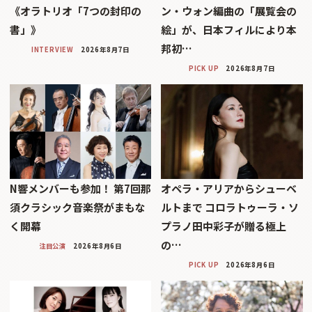
《オラトリオ「7つの封印の
ン・ウォン編曲の「展覧会の
書」》
絵」が、日本フィルにより本
邦初…
INTERVIEW
2026年8月7日
PICK UP
2026年8月7日
N響メンバーも参加！ 第7回那
オペラ・アリアからシューベ
須クラシック音楽祭がまもな
ルトまで コロラトゥーラ・ソ
く開幕
プラノ田中彩子が贈る極上
の…
注目公演
2026年8月6日
PICK UP
2026年8月6日