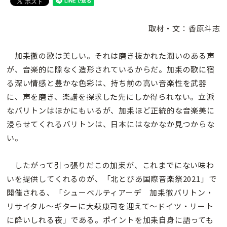
取材・文：香原斗志
加耒徹の歌は美しい。それは磨き抜かれた潤いのある声
が、音楽的に隙なく造形されているからだ。加耒の歌に宿
る深い情感と豊かな色彩は、持ち前の高い音楽性を武器
に、声を磨き、楽譜を探求した先にしか得られない。立派
なバリトンはほかにもいるが、加耒ほど正統的な音楽美に
浸らせてくれるバリトンは、日本にはなかなか見つからな
い。
したがって引っ張りだこの加耒が、これまでにない味わ
いを提供してくれるのが、「北とぴあ国際音楽祭2021」で
開催される、「シューベルティアーデ 加耒徹バリトン・
リサイタル～ギターに大萩康司を迎えて～ドイツ・リート
に酔いしれる夜」である。ポイントを加耒自身に語っても