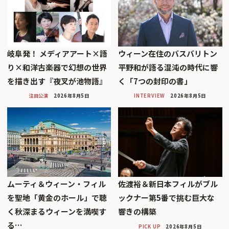
岐阜発！ メディアアート×語
ウィーン在住のバスバリトン
り×和洋古楽器で幻想の世界
平野和が語る混沌の時代に響
を描き出す『夜叉が池物語』
く「7つの封印の書」
注目公演
2026年8月5日
INTERVIEW
2026年8月5日
ムーティ＆ウィーン・フィル
佐渡裕＆新日本フィルがブル
を聖地「黄金のホール」で聴
ックナー第5番で挑む巨大な
く秋深まるウィーンを満喫す
響きの構築
る…
PICK UP
2026年8月5日