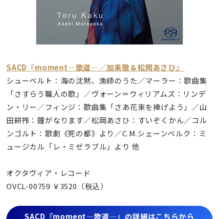
SACD『moment―歌道―／加耒徹＆松岡あさひ』
シューベルト：海の沈黙、漁師のうた／マーラー：歌曲集
「さすらう職人の歌」／ヴォーン＝ウィリアムズ：リンデ
ン・リー／フィンジ：歌曲集「さあ花束を捧げよう」／山
田耕筰：鐘がなります／松岡あさひ：すいぞくかん／コル
ンゴルト：歌劇《死の都》より／C.M.シェーンベルク：ミ
ュージカル「レ・ミゼラブル」より 他
オクタヴィア・レコード
OVCL-00759 ￥3520（税込）
SACD『moment―歌道―』の詳細はこちらから