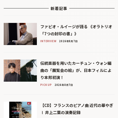
新着記事
ファビオ・ルイージが語る 《オラトリオ
「7つの封印の書」》
INTERVIEW
2026年8月7日
伝統楽器を用いたカーチュン・ウォン編
曲の「展覧会の絵」が、日本フィルによ
り本邦初演！
PICK UP
2026年8月7日
【CD】フランスのピアノ曲 近代の華やぎ
Ⅰ 井上二葉の演奏記録