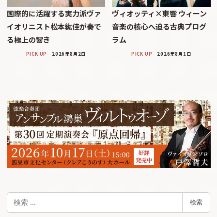
国際的に活躍する実力派ヴァ
ヴィオッティ×東響 ウィーン
イオリニスト松本紘佳が奏で
音楽の核心へ迫る古典プログ
る極上の響き
ラム
PICK UP
2026年8月2日
PICK UP
2026年8月1日
検
検索
索