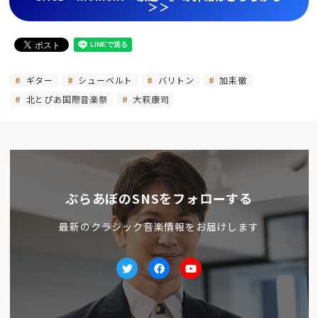
＞＞
ギター
シューベルト
バリトン
加耒徹
北とぴあ国際音楽祭
大萩康司
ぶらあぼのSNSをフォローする
最新のクラシック音楽情報をお届けします
Twitter
facebook
Youtube