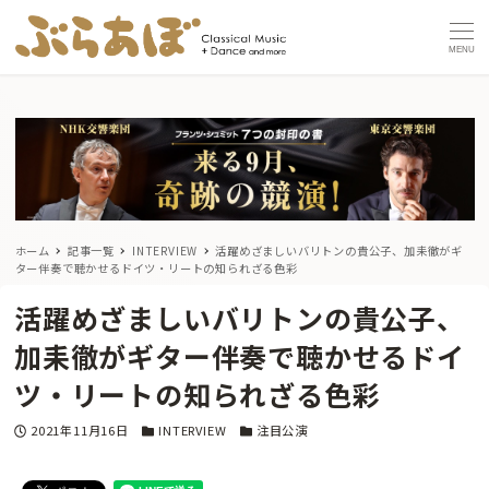
MENU
ホーム
記事一覧
INTERVIEW
活躍めざましいバリトンの貴公子、加耒徹がギ
ター伴奏で聴かせるドイツ・リートの知られざる色彩
活躍めざましいバリトンの貴公子、
加耒徹がギター伴奏で聴かせるドイ
ツ・リートの知られざる色彩
投稿日
カテゴリー
カテゴリー
2021年11月16日
INTERVIEW
注目公演