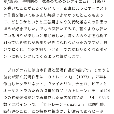
奏/1995）や初期の「弦楽のためのレクイエム」（1957）
を弾いたことがあるぐらいで…。正直に言うとオーケスト
ラ作品を聴いてもあまり共感できなかったところもあっ
て、どちらかというと三善晃さんや矢代秋雄さんの作品の
ほうが好きでした。でも今回弾いてみて、聴くよりも弾い
ているほうが楽しいと感じました。聴く人のツボを心得て
狙っている感じがあまり好きになれなかったのですが、自
分で弾くと、音楽を掘り下げる上でこだわりたくなるポイ
ントにもリンクしてくるような気がします。
プログラムには山本作品と武満作品が4曲ずつ。そのうち
彼女が弾く武満作品は「カトレーンII」（1977）。75年に
作曲したクラリネット、ヴァイオリン、チェロ、ピアノと
オーケストラのための協奏的作品「カトレーン」を、同じ4
つの独奏楽器だけで再構成した室内楽作品だ。「4」という
数字はポイントで、「カトレーン＝quatrain」は四行詩、
四行連のこと。この特殊な編成は、初演者であるピータ