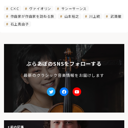
C×C
ヴァイオリン
サン＝サーンス
作曲家が作曲家を訪ねる旅
山本裕之
川上統
武満徹
石上真由子
ぶらあぼのSNSをフォローする
最新のクラシック音楽情報をお届けします
Twitter
facebook
Youtube
前の記事