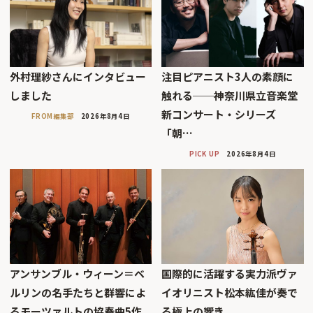
外村理紗さんにインタビュー
注目ピアニスト3人の素顔に
しました
触れる──神奈川県立音楽堂
新コンサート・シリーズ
FROM編集部
2026年8月4日
「朝…
PICK UP
2026年8月4日
アンサンブル・ウィーン＝ベ
国際的に活躍する実力派ヴァ
ルリンの名手たちと群響によ
イオリニスト松本紘佳が奏で
るモーツァルトの協奏曲5作
る極上の響き