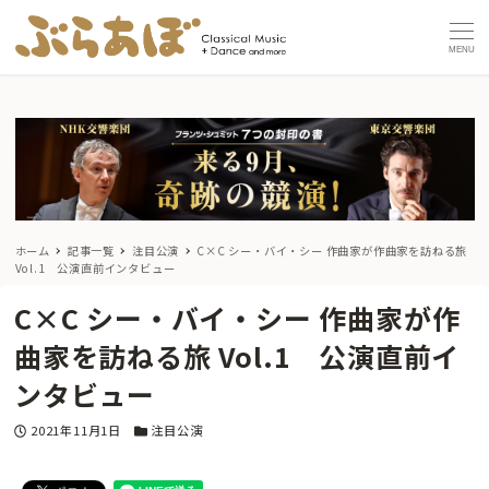
MENU
ホーム
記事一覧
注目公演
C×C シー・バイ・シー 作曲家が作曲家を訪ねる旅
Vol.1 公演直前インタビュー
C×C シー・バイ・シー 作曲家が作
曲家を訪ねる旅 Vol.1 公演直前イ
ンタビュー
投稿日
カテゴリー
2021年11月1日
注目公演