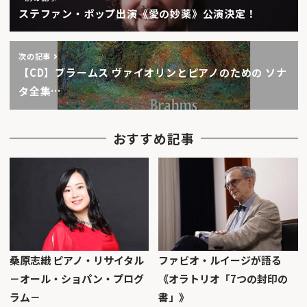
ステファン・ポップ出演《愛の妙薬》公演決定！
次の記事
【CD】ブラームス ヴァイオリンとピアノのための ソナ
タ全集…
おすすめ記事
桑原志織 ピアノ・リサイタル
ファビオ・ルイージが語る
－オール・ショパン・プログ
《オラトリオ「7つの封印の
ラム－
書」》