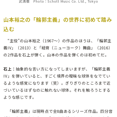
武満徹 Photo：Schott Music Co. Ltd., Tokyo
山本裕之の「輪郭主義」の世界に初めて踏み
込む
“主役”の山本裕之（1967〜）の作品のほうは、「輪郭主
義IV」（2013）と「紐育（ニューヨーク）舞曲」（2016）
の2作品を石上が弾く。山本の作品を弾くのは初めてだ。
石上：
抽象的な言い方になってしまいますが、「輪郭主義
IV」を弾いていると、すごく境界の曖昧な球体をなでてい
るような感覚になります（笑）。ぎりぎりのところまで近
づいているはずなのに触れない球体。それを触ろうとする
ような感じです。
「輪郭主義」は現時点で全8曲あるシリーズ作品。四分音