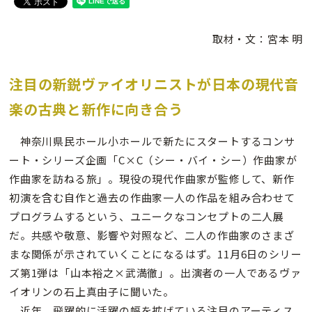
取材・文：宮本 明
注目の新鋭ヴァイオリニストが日本の現代音
楽の古典と新作に向き合う
神奈川県民ホール小ホールで新たにスタートするコンサ
ート・シリーズ企画「C×C（シー・バイ・シー）作曲家が
作曲家を訪ねる旅」。現役の現代作曲家が監修して、新作
初演を含む自作と過去の作曲家一人の作品を組み合わせて
プログラムするという、ユニークなコンセプトの二人展
だ。共感や敬意、影響や対照など、二人の作曲家のさまざ
まな関係が示されていくことになるはず。11月6日のシリー
ズ第1弾は「山本裕之×武満徹」。出演者の一人であるヴァ
イオリンの石上真由子に聞いた。
近年、飛躍的に活躍の幅を拡げている注目のアーティス