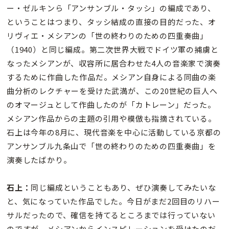
ー・ゼルキンら「アンサンブル・タッシ」の編成であり、
ということはつまり、タッシ結成の直接の目的だった、オ
リヴィエ・メシアンの「世の終わりのための四重奏曲」
（1940）と同じ編成。第二次世界大戦でドイツ軍の捕虜と
なったメシアンが、収容所に居合わせた4人の音楽家で演奏
するために作曲した作品だ。メシアン自身による同曲の楽
曲分析のレクチャーを受けた武満が、この20世紀の巨人へ
のオマージュとして作曲したのが「カトレーン」だった。
メシアン作品からの主題の引用や模倣も指摘されている。
石上は今年の8月に、現代音楽を中心に活動している京都の
アンサンブル九条山で「世の終わりのための四重奏曲」を
演奏したばかり。
石上：
同じ編成ということもあり、ぜひ演奏してみたいな
と、気になっていた作品でした。今日がまだ2回目のリハー
サルだったので、確信を持てるところまでは行っていない
のですが、メシアンからインスピレーションを受けたのだ