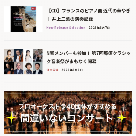
【CD】フランスのピアノ曲 近代の華やぎ
Ⅰ 井上二葉の演奏記録
New Release Selection
2026年8月7日
N響メンバーも参加！ 第7回那須クラシッ
ク音楽祭がまもなく開幕
注目公演
2026年8月6日