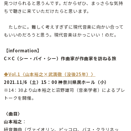
見つけられると思うんです。だからぜひ、まっさらな気持
ちで聴きに来ていただけたらと思います。
たしかに。難しく考えすぎずに現代音楽に向かい合って
もいいのだろうと思う。現代音楽はかっこいい！のだ。
【information】
C×C（シー・バイ・シー）作曲家が作曲家を訪ねる旅
◆Vol.1〈山本裕之×武満徹（没後25年）〉
2021.11/6（土）15：00 神奈川県民ホール（小）
※14：30より山本裕之と沼野雄司（音楽学者）によるプレ
トークを開催。
〈曲目〉
山本裕之
：
紐育舞曲（ヴァイオリン、ピッコロ、バス・クラリネッ