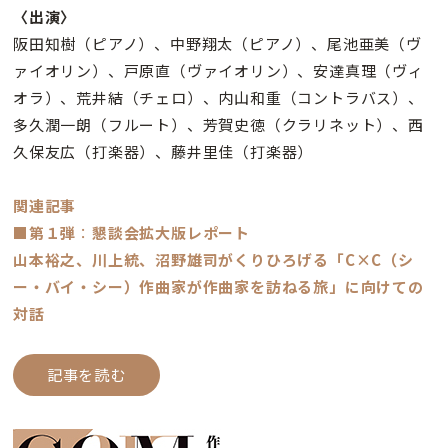
〈出演〉
阪田知樹（ピアノ）、中野翔太（ピアノ）、尾池亜美（ヴ
ァイオリン）、戸原直（ヴァイオリン）、安達真理（ヴィ
オラ）、荒井結（チェロ）、内山和重（コントラバス）、
多久潤一朗（フルート）、芳賀史徳（クラリネット）、西
久保友広（打楽器）、藤井里佳（打楽器）
関連記事
■第１弾
：
懇談会拡大版レポート
山本裕之、川上統、沼野雄司がくりひろげる「C×C（シ
ー・バイ・シー）作曲家が作曲家を訪ねる旅」に向けての
対話
記事を読む