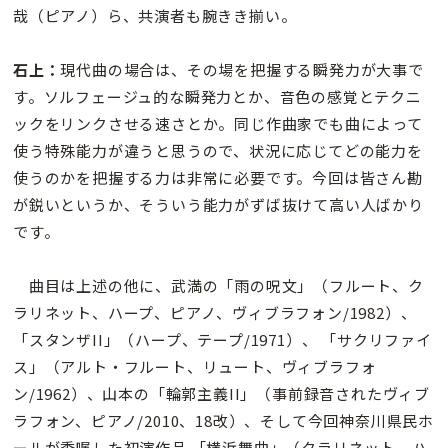
哉（ピアノ）ら、共演者も腕きき揃い。
石上：
現代曲の場合は、その場を把握する瞬発力が大事で
す。ソルフェージュ的な瞬発力とか、音色の感覚とテクニ
ックをリンクさせる速さとか。同じ作曲家でも曲によって
使う特殊能力が違うと思うので、状況に応じてどの能力を
使うのかを把握する力は非常に必要です。今回は皆さん勘
が鋭いというか、そういう能力がずば抜けて高い人ばかり
です。
曲目は上述の他に、武満の「雨の呪文」（フルート、ク
ラリネット、ハープ、ピアノ、ヴィブラフォン/1982）、
「スタンザII」（ハープ、テープ/1971）、 「サクリファイ
ス」（アルト・フルート、リュート、ヴィブラフォ
ン/1962）、山本の「輪郭主義II」（事前録音されたヴィブ
ラフォン、ピアノ/2010、18改）、そして今回神奈川県民ホ
ールが委嘱した初演作品 「横浜舞曲」（クラリネット、ハ