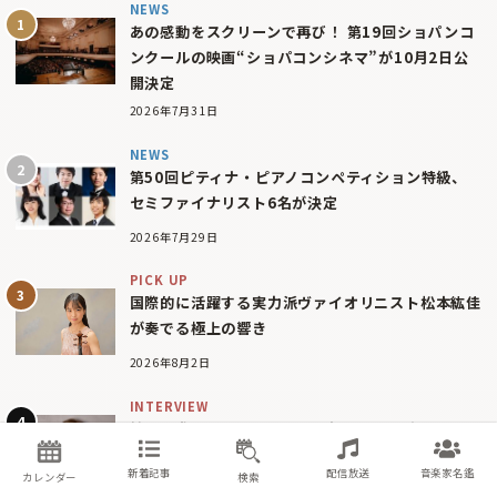
NEWS
あの感動をスクリーンで再び！ 第19回ショパンコ
ンクールの映画“ショパコンシネマ”が10月2日公
開決定
2026年7月31日
NEWS
第50回ピティナ・ピアノコンペティション特級、
セミファイナリスト6名が決定
2026年7月29日
PICK UP
国際的に活躍する実力派ヴァイオリニスト松本紘佳
が奏でる極上の響き
2026年8月2日
INTERVIEW
神戸国際フルートコンクール優勝者、日本ツアーへ
の期待を語る
新着記事
配信放送
音楽家名鑑
INTERVIEW ファビアン・ヨハネス・エッガー
カレンダー
検索