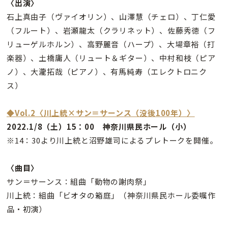
〈出演〉
石上真由子（ヴァイオリン）、山澤慧（チェロ）、丁仁愛
（フルート）、岩瀬龍太（クラリネット）、佐藤秀徳（フ
リューゲルホルン）、高野麗音（ハープ）、大場章裕（打
楽器）、土橋庸人（リュート＆ギター）、中村和枝（ピア
ノ）、大瀧拓哉（ピアノ）、有馬純寿（エレクトロニク
ス）
◆Vol.2〈川上統×サン＝サーンス（没後100年）〉
2022.1/8（土）15：00 神奈川県民ホール
（小）
※14：30より川上統と沼野雄司によるプレトークを開催。
〈曲目〉
サン＝サーンス：組曲「動物の謝肉祭」
川上統：組曲「ビオタの箱庭」（神奈川県民ホール委嘱作
品・初演）