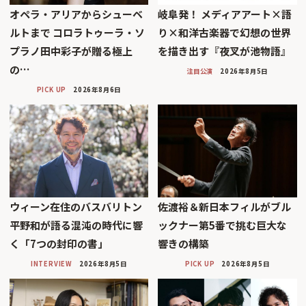
オペラ・アリアからシューベ
岐阜発！ メディアアート×語
ルトまで コロラトゥーラ・ソ
り×和洋古楽器で幻想の世界
プラノ田中彩子が贈る極上
を描き出す『夜叉が池物語』
の…
注目公演
2026年8月5日
PICK UP
2026年8月6日
ウィーン在住のバスバリトン
佐渡裕＆新日本フィルがブル
平野和が語る混沌の時代に響
ックナー第5番で挑む巨大な
く「7つの封印の書」
響きの構築
INTERVIEW
2026年8月5日
PICK UP
2026年8月5日