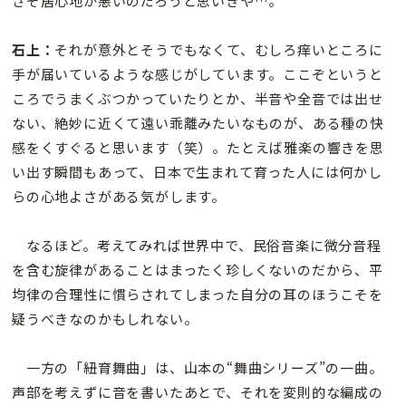
さぞ居心地が悪いのだろうと思いきや…。
石上：
それが意外とそうでもなくて、むしろ痒いところに
手が届いているような感じがしています。ここぞというと
ころでうまくぶつかっていたりとか、半音や全音では出せ
ない、絶妙に近くて遠い乖離みたいなものが、ある種の快
感をくすぐると思います（笑）。たとえば雅楽の響きを思
い出す瞬間もあって、日本で生まれて育った人には何かし
らの心地よさがある気がします。
なるほど。考えてみれば世界中で、民俗音楽に微分音程
を含む旋律があることはまったく珍しくないのだから、平
均律の合理性に慣らされてしまった自分の耳のほうこそを
疑うべきなのかもしれない。
一方の「紐育舞曲」は、山本の“舞曲シリーズ”の一曲。
声部を考えずに音を書いたあとで、それを変則的な編成の