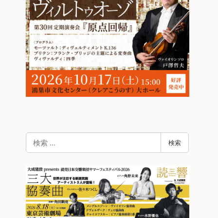
検
検索
索