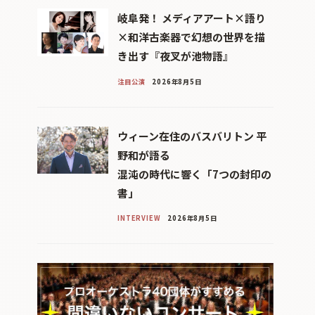
岐阜発！ メディアアート×語り
×和洋古楽器で幻想の世界を描
き出す『夜叉が池物語』
注目公演
2026年8月5日
ウィーン在住のバスバリトン 平
野和が語る
混沌の時代に響く「7つの封印の
書」
INTERVIEW
2026年8月5日