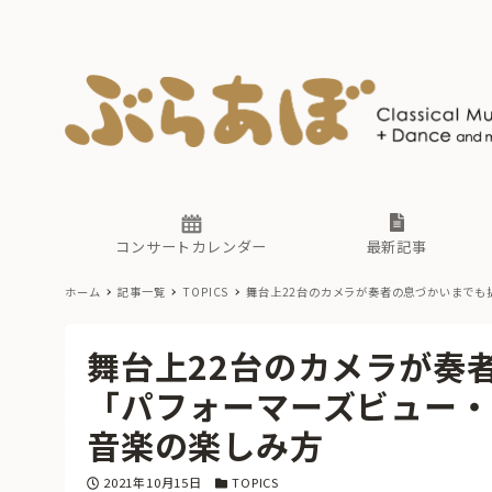
ニュース
ヤマハホ
番組一覧
東京・関
ぶらあぼ
現場のプ
古楽とそ
無料ライ
あ
か
過去の連
コンサートカレンダー
最新記事
ホーム
記事一覧
TOPICS
舞台上22台のカメラが奏者の息づかいまでも
ニュース
ヤマハホ
番組一覧
東京・関
ぶらあぼ
舞台上22台のカメラが奏
現場のプ
古楽とそ
無料ライ
あ
か
「パフォーマーズビュー・
過去の連
音楽の楽しみ方
投稿日
カテゴリー
2021年10月15日
TOPICS