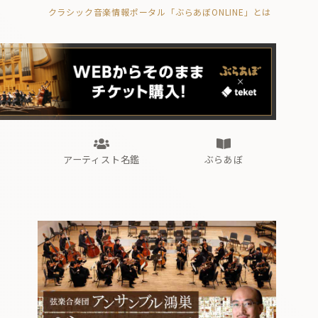
クラシック音楽情報ポータル「ぶらあぼONLINE」とは
の封印の書》
海外公演
FROM編集部
眺望
ぶらあぼブラス！
フォルテピアノ・オデッセイ
アーティスト名鑑
ぶらあぼ
の封印の書》
海外公演
FROM編集部
眺望
ぶらあぼブラス！
フォルテピアノ・オデッセイ