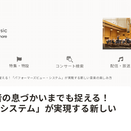
ール
（毎月更新）
東
電子版（無料・月刊）
トピックス
関西
フェスタサマーミューザKAWASAKI 2026
北海道・東北
注目公演
配布場所
インタビュー
中部
定期購読
中国・四国
CD新譜
N響＆東響 《7つ
九州・沖縄
書籍近刊
ロが推す！間違いないオーケストラコンサート
過去の特集
の先と
ブ配信スケジュール
さ
オーケストラの楽屋から
た
な
有料ライブ配信スケジュール
は
ま
や
海の向こうの音楽家
ら
わ
Aからの
載
特集・特設
配信・放送
コンサート検索
捉える！「パフォーマーズビュー・システム」が実現する新しい音楽の楽しみ方
ール
（毎月更新）
東
電子版（無料・月刊）
トピックス
関西
フェスタサマーミューザKAWASAKI 2026
北海道・東北
注目公演
配布場所
インタビュー
中部
定期購読
中国・四国
CD新譜
N響＆東響 《7つ
九州・沖縄
書籍近刊
者の息づかいまでも捉える！
ロが推す！間違いないオーケストラコンサート
過去の特集
の先と
ブ配信スケジュール
さ
オーケストラの楽屋から
た
な
有料ライブ配信スケジュール
は
ま
や
海の向こうの音楽家
ら
わ
Aからの
システム」が実現する新しい
載