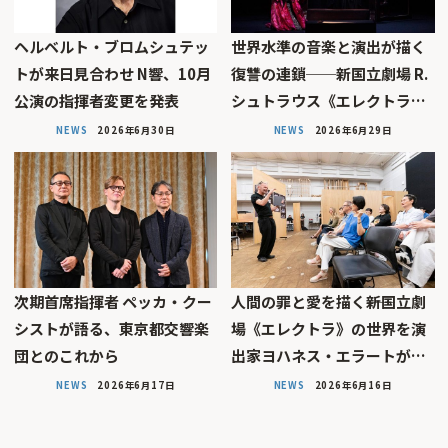
ヘルベルト・ブロムシュテッ
世界水準の音楽と演出が描く
トが来日見合わせ N響、10月
復讐の連鎖──新国立劇場 R.
公演の指揮者変更を発表
シュトラウス《エレクトラ…
NEWS
2026年6月30日
NEWS
2026年6月29日
次期首席指揮者 ペッカ・クー
人間の罪と愛を描く――新国立劇
シストが語る、東京都交響楽
場《エレクトラ》の世界を演
団とのこれから
出家ヨハネス・エラートが…
NEWS
2026年6月17日
NEWS
2026年6月16日