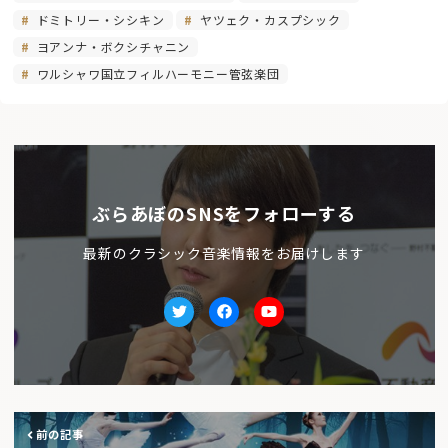
ドミトリー・シシキン
ヤツェク・カスプシック
ヨアンナ・ボクシチャニン
ワルシャワ国立フィルハーモニー管弦楽団
ぶらあぼのSNSをフォローする
最新のクラシック音楽情報をお届けします
Twitter
facebook
Youtube
前の記事