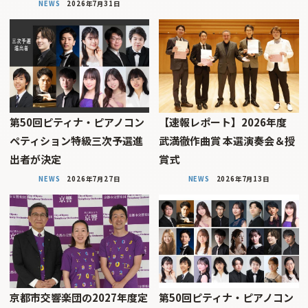
NEWS
2026年7月31日
第50回ピティナ・ピアノコン
【速報レポート】2026年度
ペティション特級三次予選進
武満徹作曲賞 本選演奏会＆授
出者が決定
賞式
NEWS
2026年7月27日
NEWS
2026年7月13日
京都市交響楽団の2027年度定
第50回ピティナ・ピアノコン