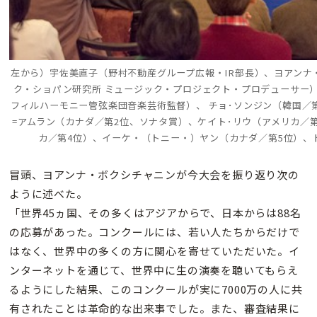
左から）宇佐美直子（野村不動産グループ広報・IR部長）、ヨアンナ
ク・ショパン研究所 ミュージック・プロジェクト・プロデューサー
フィルハーモニー管弦楽団音楽芸術監督）、 チョ･ソンジン（韓国／
=アムラン（カナダ／第2位、ソナタ賞）、ケイト･リウ（アメリカ／
カ／第4位）、イーケ・（トニー・）ヤン（カナダ／第5位）、
冒頭、ヨアンナ・ボクシチャニンが今大会を振り返り次の
ように述べた。
「世界45ヵ国、その多くはアジアからで、日本からは88名
の応募があった。コンクールには、若い人たちからだけで
はなく、世界中の多くの方に関心を寄せていただいた。イ
ンターネットを通じて、世界中に生の演奏を聴いてもらえ
るようにした結果、このコンクールが実に7000万の人に共
有されたことは革命的な出来事でした。また、審査結果に