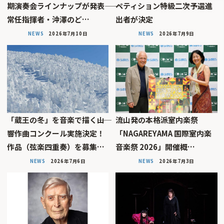
期演奏会ラインナップが発表――
ペティション特級二次予選進
常任指揮者・沖澤のど…
出者が決定
NEWS
2026年7月10日
NEWS
2026年7月9日
「蔵王の冬」を音楽で描く――山
流山発の本格派室内楽祭
響作曲コンクール実施決定！
「NAGAREYAMA 国際室内楽
作品（弦楽四重奏）を募集…
音楽祭 2026」開催概…
NEWS
2026年7月6日
NEWS
2026年7月3日