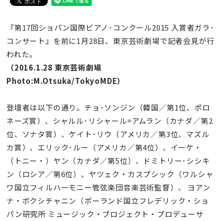
『第17回ショパン国際ピアノ･コンクール2015 入賞者ガラ･
コンサート』を前に1月28日、東京芸術劇場で記者会見が行
われた。
（2016.1.28 東京芸術劇場
Photo:M.Otsuka/TokyoMDE）
登壇者は以下の通り。チョ･ソンジン（韓国／第1位、ポロ
ネーズ賞）、シャルル･リシャール=アムラン（カナダ／第2
位、ソナタ賞）、ケイト･リウ（アメリカ／第3位、マズル
カ賞）、エリック･ルー（アメリカ／第4位）、イーケ・
（トニー・）ヤン（カナダ／第5位）、ドミトリー･シシキ
ン（ロシア／第6位）、ヤツェク・カスプシック（ワルシャ
ワ国立フィルハーモニー管弦楽団音楽芸術監督）、 ヨアン
ナ・ボクシチャニン（ポーランド国立フレデリック・ショ
パン研究所 ミュージック・プロジェクト・プロデューサ