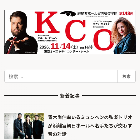
検
検索
索
新着記事
青木尚佳率いるミュンヘンの弦楽トリオ
が浜離宮朝日ホールへ――名手たちが交わす
音の対話