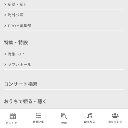
新譜・新刊
海外公演
FROM編集部
特集・特設
特集TOP
ヤマハホール
コンサート検索
おうちで観る・聴く
無料ライブ配信スケジュール
新着記事
配信放送
音楽家名鑑
有料ライブ配信スケジュール
カレンダー
検索