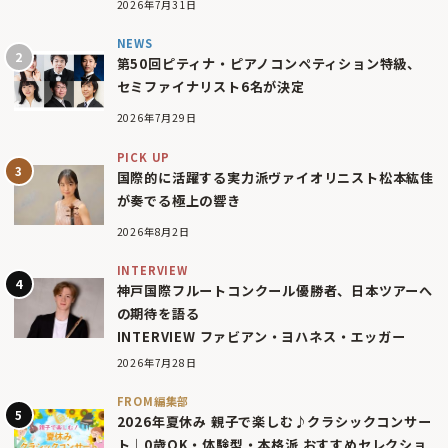
2026年7月31日
NEWS
第50回ピティナ・ピアノコンペティション特級、
セミファイナリスト6名が決定
2026年7月29日
PICK UP
国際的に活躍する実力派ヴァイオリニスト松本紘佳
が奏でる極上の響き
2026年8月2日
INTERVIEW
神戸国際フルートコンクール優勝者、日本ツアーへ
の期待を語る
INTERVIEW ファビアン・ヨハネス・エッガー
2026年7月28日
FROM編集部
2026年夏休み 親子で楽しむ♪クラシックコンサー
ト｜0歳OK・体験型・本格派 おすすめセレクショ