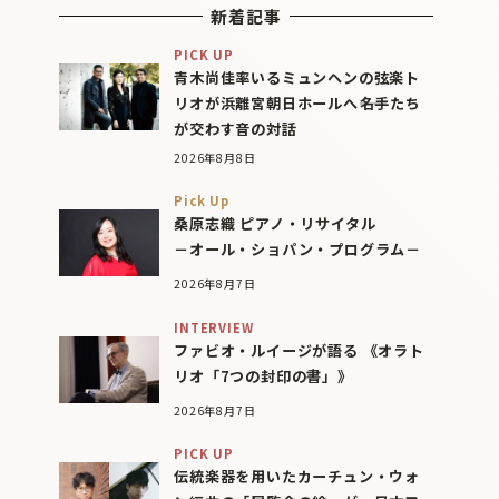
新着記事
PICK UP
青木尚佳率いるミュンヘンの弦楽ト
リオが浜離宮朝日ホールへ――名手たち
が交わす音の対話
2026年8月8日
Pick Up
桑原志織 ピアノ・リサイタル
－オール・ショパン・プログラム－
2026年8月7日
INTERVIEW
ファビオ・ルイージが語る 《オラト
リオ「7つの封印の書」》
2026年8月7日
PICK UP
伝統楽器を用いたカーチュン・ウォ