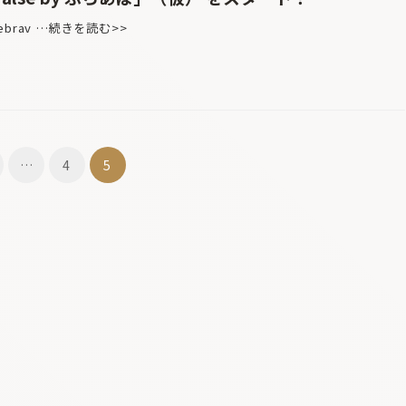
://ebrav …続きを読む>>
…
4
5