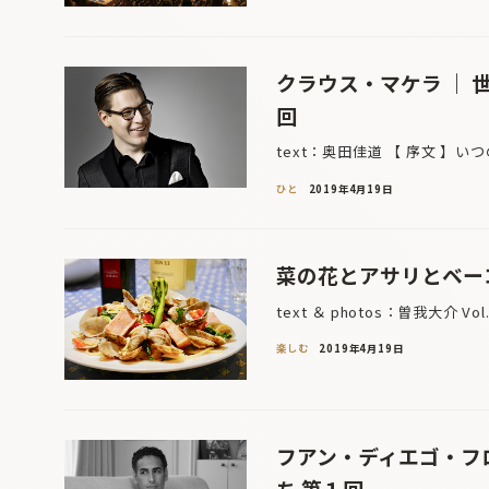
クラウス・マケラ ｜
回
text：奥田佳道 【 序文 】
ひと
2019年4月19日
菜の花とアサリとベーコ
text ＆ photos：曽我大介 V
楽しむ
2019年4月19日
フアン・ディエゴ・フ
ち 第１回