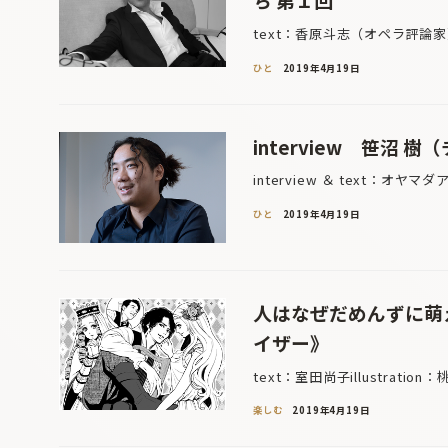
text：香原斗志（オペラ評論
ひと
2019年4月19日
interview 笹沼 樹
interview ＆ text：オヤマ
ひと
2019年4月19日
人はなぜだめんずに萌え
イザー》
text：室田尚子illustrati
楽しむ
2019年4月19日