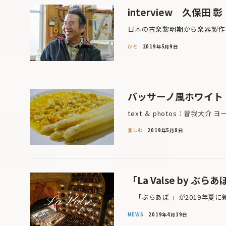
interview 久保
日本の古楽黎明期から楽器製作
ひと
2019年5月9日
バッサーノ風ホワイト・
text ＆ photos：曽我大
楽しむ
2019年5月8日
「La Valse by 
「ぶらあぼ 」が2019年夏に
NEWS
2019年4月19日