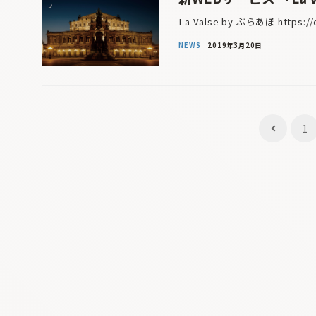
La Valse by ぶらあぼ https
NEWS
2019年3月20日
投
1
稿
ナ
ビ
ゲ
ー
シ
ョ
ン