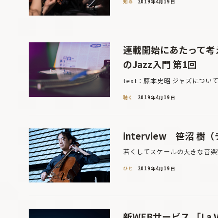
知る
2019年4月19日
連載開始にあたって考
のJazz入門 第1回
text：藤本史昭 ジャズにつ
聴く
2019年4月19日
interview 笹沼 樹
若くしてスケールの大きな音楽家
ひと
2019年4月19日
新WEBサービス 「La 