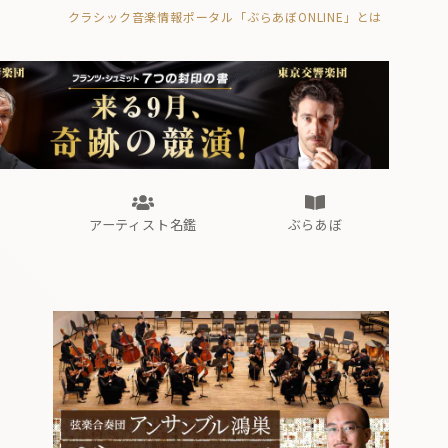
クラシック音楽情報ポータル「ぶらあぼONLINE」とは
の封印の書》
海外公演
FROM編集部
眺望
ぶらあぼブラス！
フォルテピアノ・オデッセイ
アーティスト名鑑
ぶらあぼ
の封印の書》
海外公演
FROM編集部
眺望
ぶらあぼブラス！
フォルテピアノ・オデッセイ