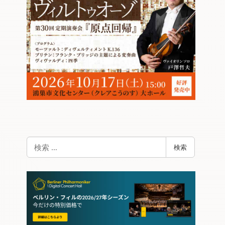
検
検索
索