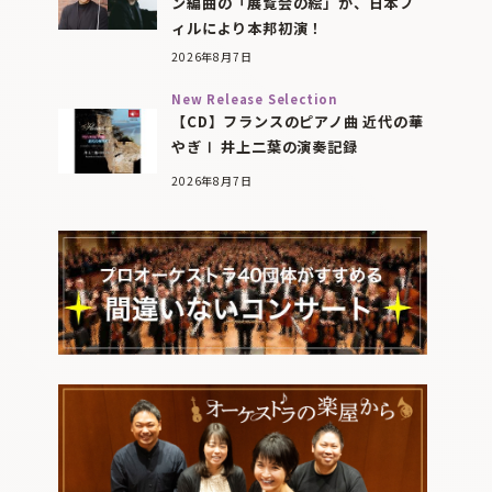
ン編曲の「展覧会の絵」が、日本フ
ィルにより本邦初演！
2026年8月7日
New Release Selection
【CD】フランスのピアノ曲 近代の華
やぎⅠ 井上二葉の演奏記録
2026年8月7日