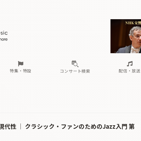
ール
（毎月更新）
東
電子版（無料・月刊）
トピックス
関西
フェスタサマーミューザKAWASAKI 2026
北海道・東北
注目公演
配布場所
インタビュー
中部
定期購読
中国・四国
CD新譜
N響＆東響 《7つ
九州・沖縄
書籍近刊
ロが推す！間違いないオーケストラコンサート
過去の特集
の先と
ブ配信スケジュール
さ
オーケストラの楽屋から
た
な
有料ライブ配信スケジュール
は
ま
や
海の向こうの音楽家
ら
わ
Aからの
載
特集・特設
配信・放送
コンサート検索
ール
（毎月更新）
東
電子版（無料・月刊）
トピックス
関西
フェスタサマーミューザKAWASAKI 2026
北海道・東北
注目公演
配布場所
インタビュー
中部
定期購読
中国・四国
CD新譜
N響＆東響 《7つ
九州・沖縄
書籍近刊
ロが推す！間違いないオーケストラコンサート
過去の特集
の先と
ブ配信スケジュール
さ
オーケストラの楽屋から
た
な
有料ライブ配信スケジュール
は
ま
や
海の向こうの音楽家
ら
わ
Aからの
載
代性 ｜ クラシック・ファンのためのJazz入門 第