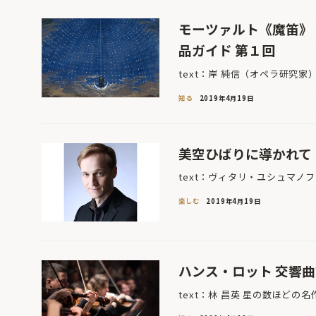
モーツァルト《魔笛》
品ガイド 第１回
text：岸 純信（オペラ研究家
知る
2019年4月19日
美空ひばりに導かれて
text：ヴィタリ・ユシュマノ
楽しむ
2019年4月19日
ハンス・ロット 交響曲
text：林 昌英 星の数ほどの