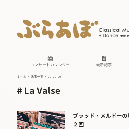
ニュース
ヤマハホ
番組一覧
東京・関
ぶらあぼ
現場のプ
古楽とそ
無料ライ
あ
か
過去の連
コンサートカレンダー
最新記事
ホーム
記事一覧
La Valse
ニュース
ヤマハホ
番組一覧
東京・関
ぶらあぼ
La Valse
現場のプ
古楽とそ
無料ライ
あ
か
過去の連
ブラッド・メルドーの現
２回