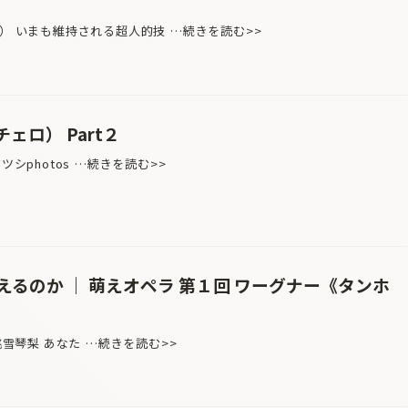
家） いまも維持される超人的技 …続きを読む>>
（チェロ） Part２
ダアツシphotos …続きを読む>>
るのか ｜ 萌えオペラ 第１回 ワーグナー《タンホ
on：桃雪琴梨 あなた …続きを読む>>