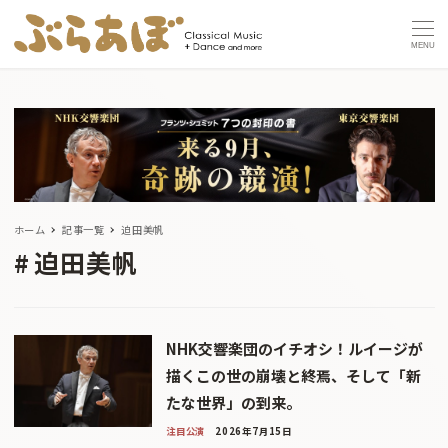
MENU
ホーム
記事一覧
迫田美帆
迫田美帆
NHK交響楽団のイチオシ！ルイージが
描くこの世の崩壊と終焉、そして「新
たな世界」の到来。
注目公演
2026年7月15日