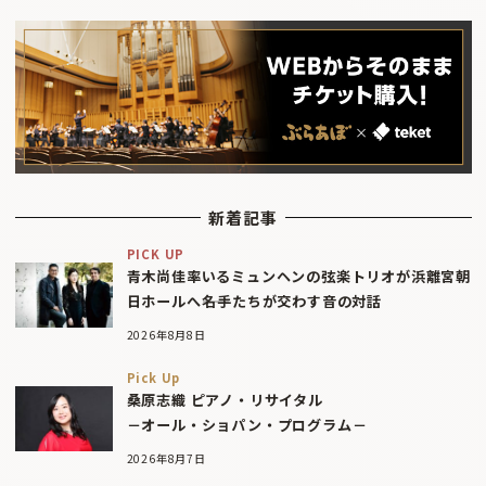
新着記事
PICK UP
青木尚佳率いるミュンヘンの弦楽トリオが浜離宮朝
日ホールへ――名手たちが交わす音の対話
2026年8月8日
Pick Up
桑原志織 ピアノ・リサイタル
－オール・ショパン・プログラム－
2026年8月7日