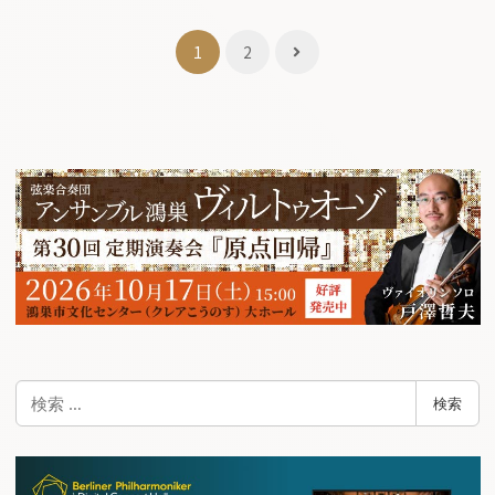
投
1
2
稿
ナ
ビ
ゲ
ー
シ
ョ
ン
検
検索
索