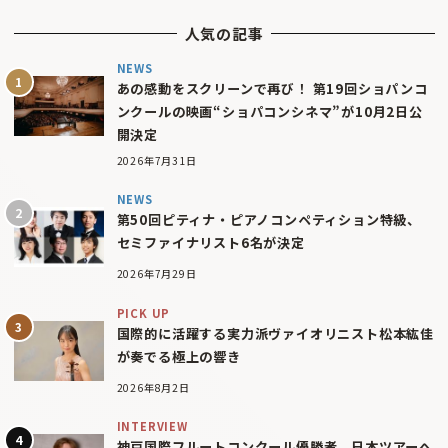
人気の記事
NEWS
あの感動をスクリーンで再び！ 第19回ショパンコ
ンクールの映画“ショパコンシネマ”が10月2日公
開決定
2026年7月31日
NEWS
第50回ピティナ・ピアノコンペティション特級、
セミファイナリスト6名が決定
2026年7月29日
PICK UP
国際的に活躍する実力派ヴァイオリニスト松本紘佳
が奏でる極上の響き
2026年8月2日
INTERVIEW
神戸国際フルートコンクール優勝者、日本ツアーへ