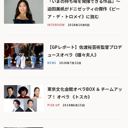
「いまの持ち味を発揮できる作品」〜
迫田美帆がドニゼッティの傑作《ピー
ア・デ・トロメイ》に挑む
INTERVIEW
2024年10月4日
【GPレポート】佐渡裕芸術監督プロデ
ュースオペラ《蝶々夫人》
NEWS
2024年7月12日
東京文化会館オペラBOX ＆ チームアッ
プ！ オペラ 《トスカ》
PICK UP
2024年6月15日