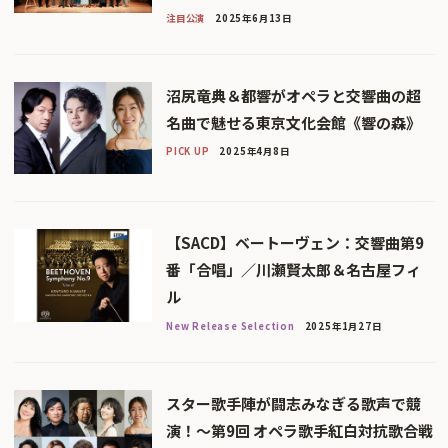
注目公演
2025年6月13日
沼尻竜典＆都響がオペラと交響曲の超
名曲で魅せる東京文化会館《響の森》
PICK UP
2025年4月8日
【SACD】ベートーヴェン：交響曲第9
番「合唱」／川瀬賢太郎＆名古屋フィ
ル
New Release Selection
2025年1月27日
スター歌手陣が闘志みなぎる歌声で競
演！〜第9回 オペラ歌手紅白対抗歌合戦