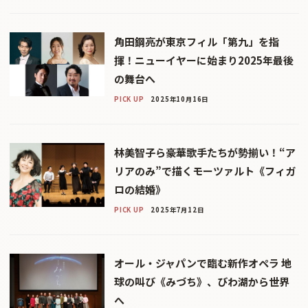
角田鋼亮が東京フィル「第九」を指
揮！ニューイヤーに始まり2025年最後
の舞台へ
PICK UP
2025年10月16日
林美智子ら豪華歌手たちが勢揃い！“ア
リアのみ”で描くモーツァルト《フィガ
ロの結婚》
PICK UP
2025年7月12日
オール・ジャパンで臨む新作オペラ 地
球の叫び《みづち》、びわ湖から世界
へ