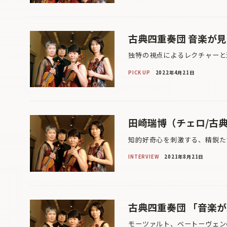
古典四重奏団 音楽が見
独特の視点によるレクチャーと
PICK UP
2022年4月21日
田崎瑞博（チェロ/古
知的好奇心を刺激する、精鋭た
INTERVIEW
2021年8月21日
古典四重奏団 「音楽が
モーツァルト、ベートーヴェン