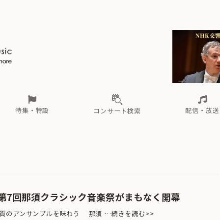
ール
（毎月更新）
東
電子版（無料・月刊）
トピックス
関西
フェスタサマーミューザKAWASAKI 2026
北海道・東北
注目公演
配布場所
インタビュー
中部
定期購読
中国・四国
CD新譜
N響＆東響 《7つ
九州・沖縄
書籍近刊
ロが推す！間違いないオーケストラコンサート
過去の特集
の先と
ブ配信スケジュール
さ
オーケストラの楽屋から
た
な
有料ライブ配信スケジュール
は
ま
や
海の向こうの音楽家
ら
わ
Aからの
載
特集・特設
配信・放送
コンサート検索
ール
（毎月更新）
東
電子版（無料・月刊）
トピックス
関西
フェスタサマーミューザKAWASAKI 2026
北海道・東北
注目公演
配布場所
インタビュー
中部
定期購読
中国・四国
CD新譜
N響＆東響 《7つ
九州・沖縄
書籍近刊
ロが推す！間違いないオーケストラコンサート
過去の特集
の先と
ブ配信スケジュール
さ
オーケストラの楽屋から
た
な
有料ライブ配信スケジュール
は
ま
や
海の向こうの音楽家
ら
わ
Aからの
載
 第7回那須クラシック音楽祭がまもなく開幕
質のアンサンブルを味わう 那須 …続きを読む>>