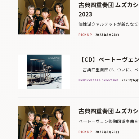
古典四重奏団 ムズカ
2023
個性派クァルテットが新たな切
PICK UP
2023年8月28日
【CD】ベートーヴェ
古典四重奏団が、ついに、ベー
New Release Selection
2023年6月
古典四重奏団 ムズカシイ
ベートーヴェン後期四重奏曲を
PICK UP
2022年8月21日