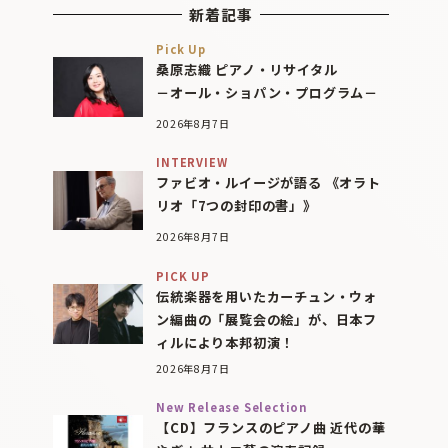
新着記事
Pick Up
桑原志織 ピアノ・リサイタル
－オール・ショパン・プログラム－
2026年8月7日
INTERVIEW
ファビオ・ルイージが語る 《オラト
リオ「7つの封印の書」》
2026年8月7日
PICK UP
伝統楽器を用いたカーチュン・ウォ
ン編曲の「展覧会の絵」が、日本フ
ィルにより本邦初演！
2026年8月7日
New Release Selection
【CD】フランスのピアノ曲 近代の華