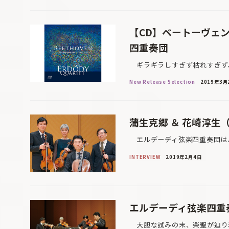
【CD】ベートーヴェ
四重奏団
ギラギラしすぎず枯れすぎず、
New Release Selection
2019年3月
蒲生克郷 ＆ 花崎淳生
エルデーディ弦楽四重奏団は、
INTERVIEW
2019年2月4日
エルデーディ弦楽四重
大胆な試みの末、楽聖が辿り着