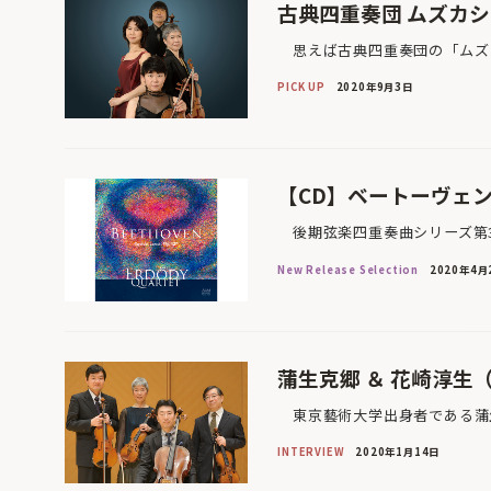
古典四重奏団 ムズカシイ
思えば古典四重奏団の「ムズカ
PICK UP
2020年9月3日
【CD】ベートーヴェ
後期弦楽四重奏曲シリーズ第3弾
New Release Selection
2020年4月
蒲生克郷 ＆ 花崎淳
東京藝術大学出身者である蒲生
INTERVIEW
2020年1月14日