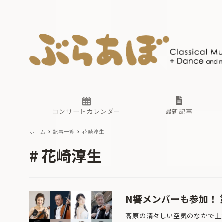
ニュース
ヤマハホ
番組一覧
東京・関
ぶらあぼ
現場のプ
古楽とそ
無料ライ
あ
か
過去の連
コンサートカレンダー
最新記事
ホーム
記事一覧
花崎淳生
ニュース
ヤマハホ
番組一覧
東京・関
ぶらあぼ
花崎淳生
現場のプ
古楽とそ
無料ライ
あ
か
過去の連
N響メンバーも参加！
高原の清々しい空気のなかで上