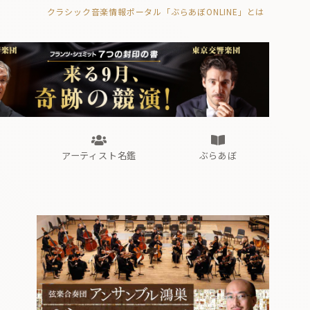
クラシック音楽情報ポータル「ぶらあぼONLINE」とは
の封印の書》
海外公演
FROM編集部
眺望
ぶらあぼブラス！
フォルテピアノ・オデッセイ
アーティスト名鑑
ぶらあぼ
の封印の書》
海外公演
FROM編集部
眺望
ぶらあぼブラス！
フォルテピアノ・オデッセイ