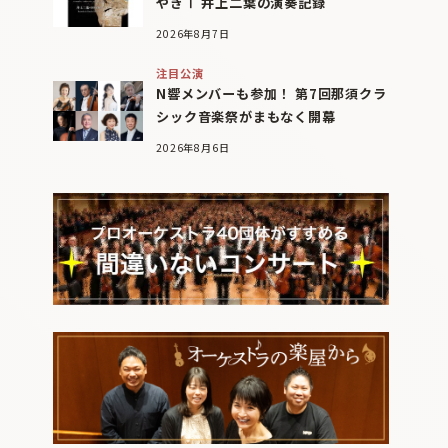
やぎⅠ 井上二葉の演奏記録
2026年8月7日
注目公演
N響メンバーも参加！ 第7回那須クラ
シック音楽祭がまもなく開幕
2026年8月6日