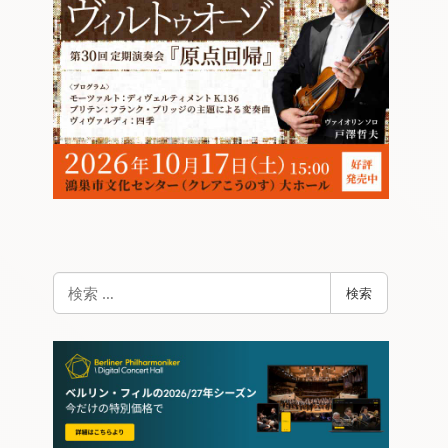
検
検索
索