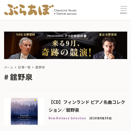
MENU
ホーム
記事一覧
舘野泉
舘野泉
【CD】フィンランド ピアノ名曲コレク
ション／舘野泉
New Release Selection
2020年9月30日