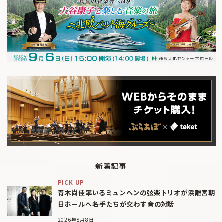
新着記事
PICK UP
青木尚佳率いるミュンヘンの弦楽トリオが浜離宮朝
日ホールへ――名手たちが交わす音の対話
2026年8月8日