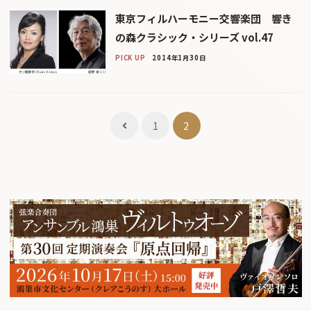
東京フィルハーモニー交響楽団 響き
の森クラシック・シリーズ vol.47
PICK UP
2014年1月30日
投
1
2
稿
ナ
ビ
ゲ
ー
シ
ョ
ン