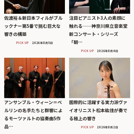
佐渡裕＆新日本フィルがブル
注目ピアニスト3人の素顔に
ックナー第5番で挑む巨大な
触れる──神奈川県立音楽堂
響きの構築
新コンサート・シリーズ
「朝…
PICK UP
2026年8月5日
PICK UP
2026年8月4日
アンサンブル・ウィーン＝ベ
国際的に活躍する実力派ヴァ
ルリンの名手たちと群響によ
イオリニスト松本紘佳が奏で
るモーツァルトの協奏曲5作
る極上の響き
品…
PICK UP
2026年8月2日