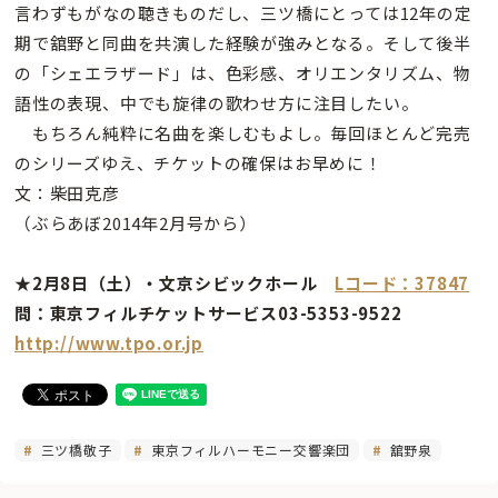
言わずもがなの聴きものだし、三ツ橋にとっては12年の定
期で舘野と同曲を共演した経験が強みとなる。そして後半
の「シェエラザード」は、色彩感、オリエンタリズム、物
語性の表現、中でも旋律の歌わせ方に注目したい。
もちろん純粋に名曲を楽しむもよし。毎回ほとんど完売
のシリーズゆえ、チケットの確保はお早めに！
文：柴田克彦
（ぶらあぼ2014年2月号から）
★2月8日（土）・文京シビックホール
Lコード：37847
問：東京フィルチケットサービス03-5353-9522
http://www.tpo.or.jp
三ツ橋敬子
東京フィルハーモニー交響楽団
舘野泉