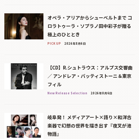
オペラ・アリアからシューベルトまで コ
ロラトゥーラ・ソプラノ田中彩子が贈る
極上のひととき
PICK UP
2026年8月6日
【CD】R.シュトラウス：アルプス交響曲
／ アンドレア・バッティストーニ＆東京
フィル
New Release Selection
2026年8月6日
岐阜発！ メディアアート×語り×和洋古
楽器で幻想の世界を描き出す『夜叉が池
物語』