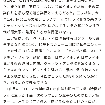
は2011年と12年の2回定期を指揮し、確かな成果を挙げ
た。また同時に東京フィルはいち早く彼女を認め、その音
楽作りを最も深く知る楽団といえるだろう。三ツ橋は、今
年2月、同楽団が文京シビックホールで行う《響きの森クラ
シック・シリーズ vol.47》に登場する。その繋がりから真
価が最大限に発揮されるのは間違いない。
三ツ橋は、08年ペドロッティ国際指揮者コンクールで最
年少＆女性初の1位、10年トスカニーニ国際指揮者コンクー
ルで女性初の2位を獲得した。以来、ヴェルディ響、スロヴ
ァキア・フィル、都響、東響、日本フィル、新日本フィル
ほか多数の楽団に客演。ヴェネツィアに拠点を置く彼女な
らではのカンタービレと生気溢れる、濃密で引き締まった
音楽を聴かせてきた。今回はこうした約3年を経ての進化
を、あらためて確認できる。
1曲目の「ローマの謝肉祭」序曲は前記の三ツ橋の特徴が
フルに生きる作品。次のラヴェルの左手のためのピアノ協
奏曲は、左手のピアノ詩人・舘野泉の極めつけのソロが、