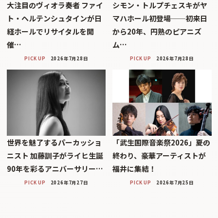
大注目のヴィオラ奏者 ファイ
シモン・トルプチェスキがヤ
ト・ヘルテンシュタインが日
マハホール初登場──初来日
経ホールでリサイタルを開
から20年、円熟のピアニズ
催…
ム…
PICK UP
2026年7月28日
PICK UP
2026年7月28日
世界を魅了するパーカッショ
「武生国際音楽祭2026」――夏の
ニスト 加藤訓子がライヒ生誕
終わり、豪華アーティストが
90年を彩るアニバーサリー…
福井に集結！
PICK UP
2026年7月27日
PICK UP
2026年7月25日