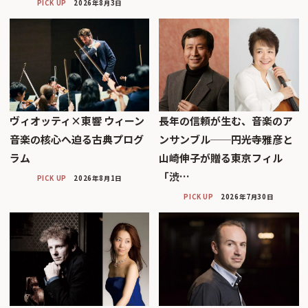
PICK UP
2026年8月3日
ヴィオッティ×東響 ウィーン
長年の信頼が生む、音楽のア
音楽の核心へ迫る古典プログ
ンサンブル──円光寺雅彦と
ラム
山崎伸子が贈る東京フィル
「渋…
PICK UP
2026年8月1日
PICK UP
2026年7月30日