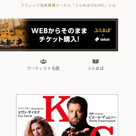
クラシック音楽情報ポータル「ぶらあぼONLINE」とは
の封印の書》
海外公演
FROM編集部
眺望
ぶらあぼブラス！
フォルテピアノ・オデッセイ
アーティスト名鑑
ぶらあぼ
の封印の書》
海外公演
FROM編集部
眺望
ぶらあぼブラス！
フォルテピアノ・オデッセイ