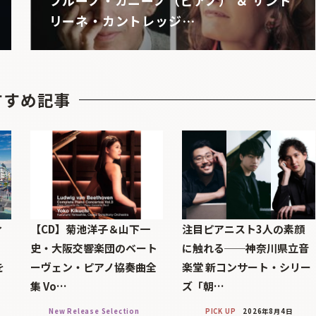
リーネ・カントレッジ…
すすめ記事
ィ
【CD】菊池洋子＆山下一
注目ピアニスト3人の素顔
」
史・大阪交響楽団のベート
に触れる──神奈川県立音
を
ーヴェン・ピアノ協奏曲全
楽堂 新コンサート・シリー
集 Vo…
ズ「朝…
New Release Selection
PICK UP
2026年8月4日