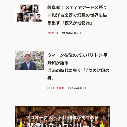
岐阜発！ メディアアート×語り
×和洋古楽器で幻想の世界を描
き出す『夜叉が池物語』
注目公演
2026年8月5日
ウィーン在住のバスバリトン 平
野和が語る
混沌の時代に響く「7つの封印の
書」
INTERVIEW
2026年8月5日