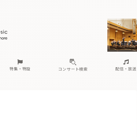
ール
（毎月更新）
東
電子版（無料・月刊）
トピックス
関西
フェスタサマーミューザKAWASAKI 2026
北海道・東北
注目公演
配布場所
インタビュー
中部
定期購読
中国・四国
CD新譜
N響＆東響 《7つ
九州・沖縄
書籍近刊
ロが推す！間違いないオーケストラコンサート
過去の特集
の先と
ブ配信スケジュール
さ
オーケストラの楽屋から
た
な
有料ライブ配信スケジュール
は
ま
や
海の向こうの音楽家
ら
わ
Aからの
載
特集・特設
配信・放送
コンサート検索
ール
（毎月更新）
東
電子版（無料・月刊）
トピックス
関西
フェスタサマーミューザKAWASAKI 2026
北海道・東北
注目公演
配布場所
インタビュー
中部
定期購読
中国・四国
CD新譜
N響＆東響 《7つ
九州・沖縄
書籍近刊
ロが推す！間違いないオーケストラコンサート
過去の特集
の先と
ブ配信スケジュール
さ
オーケストラの楽屋から
た
な
有料ライブ配信スケジュール
は
ま
や
海の向こうの音楽家
ら
わ
Aからの
載