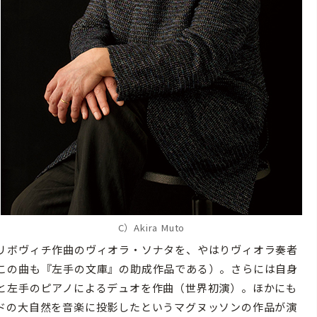
C）Akira Muto
リボヴィチ作曲のヴィオラ・ソナタを、やはりヴィオラ奏者
この曲も『左手の文庫』の助成作品である）。さらには自身
と左手のピアノによるデュオを作曲（世界初演）。ほかにも
ドの大自然を音楽に投影したというマグヌッソンの作品が演