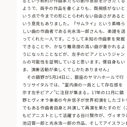
るという制約が作曲家たちの創作意欲をかきたてる
ようで、両手の作品を書くよりも、既視感がないと
いう点で今までの形にとらわれない自由さがあると
いう意見もありました。『サムライ』という素晴ら
しい曲の作曲者である光永浩一郎さんも、楽譜を送
ってくれた一人です。こうして未知の作曲家を発掘
できることや、かなり難易度の高い曲が書かれるよ
うになったことなどが、左手のピアノというジャン
ルの可能性を証明していると思います。僕自身もい
ま、演奏活動が楽しくてしかたありません」
その舘野が5月24日に、銀座のヤマハホールで行
うリサイタルでは、“室内楽の一員として存在感を
示す左手ピアノ”に注目が集まる。17年の11月に舘
野とヴィオラ奏者の今井信子が世界初演をしたゴト
でもある作曲者自身と共演して再演を果たすのだ（
もピアニストとして活躍する谷川賢作が、ヴィオラ
池辺晋一郎と光永浩一郎の作品、そしてアイスラン