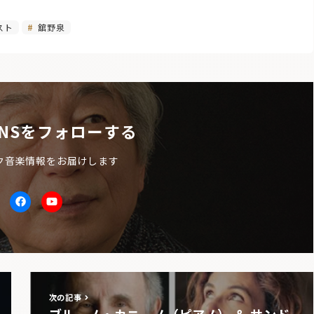
スト
舘野泉
NSをフォローする
ク音楽情報をお届けします
itter
facebook
Youtube
次の記事
ブルーノ・カニーノ（ピアノ） ＆ サンド