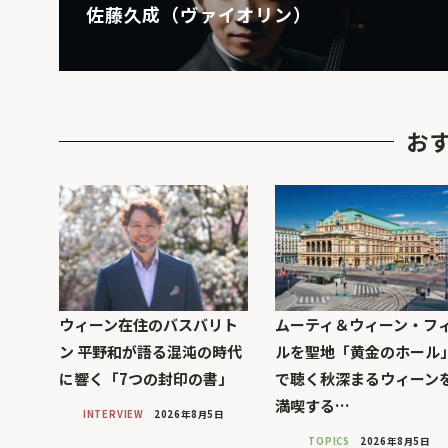
佐藤久成（ヴァイオリン）
お
ウィーン在住のバスバリト
ムーティ＆ウィーン・フ
ン 平野和が語る混沌の時代
ルを聖地「黄金のホール
に響く「7つの封印の書」
で聴く秋深まるウィーン
満喫する…
INTERVIEW
2026年8月5日
TOPICS
2026年8月5日