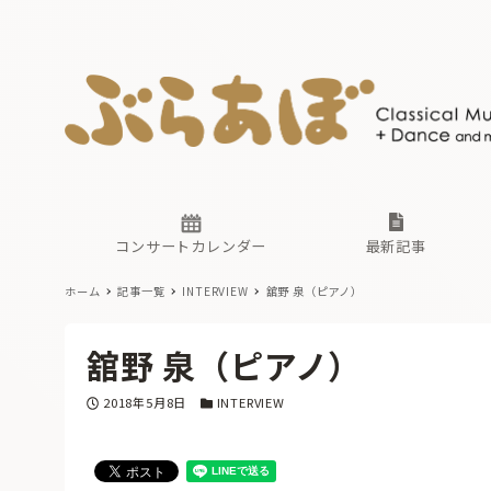
ニュース
ヤマハホ
番組一覧
東京・関
ぶらあぼ
現場のプ
古楽とそ
無料ライ
あ
か
過去の連
コンサートカレンダー
最新記事
ホーム
記事一覧
INTERVIEW
舘野 泉（ピアノ）
ニュース
ヤマハホ
番組一覧
東京・関
ぶらあぼ
舘野 泉（ピアノ）
現場のプ
古楽とそ
無料ライ
あ
か
投稿日
カテゴリー
2018年5月8日
INTERVIEW
過去の連