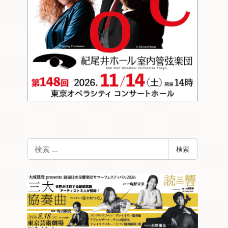
検
検索
索