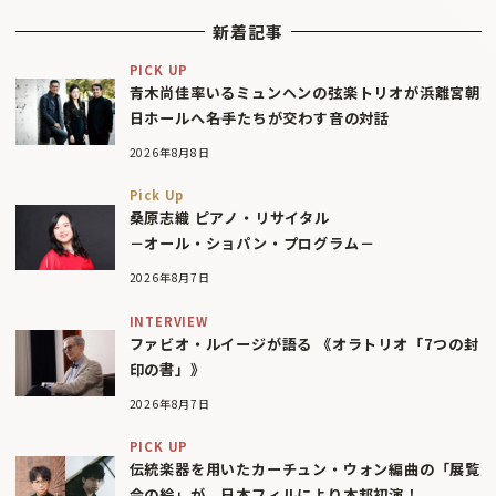
新着記事
PICK UP
青木尚佳率いるミュンヘンの弦楽トリオが浜離宮朝
日ホールへ――名手たちが交わす音の対話
2026年8月8日
Pick Up
桑原志織 ピアノ・リサイタル
－オール・ショパン・プログラム－
2026年8月7日
INTERVIEW
ファビオ・ルイージが語る 《オラトリオ「7つの封
印の書」》
2026年8月7日
PICK UP
伝統楽器を用いたカーチュン・ウォン編曲の「展覧
会の絵」が、日本フィルにより本邦初演！