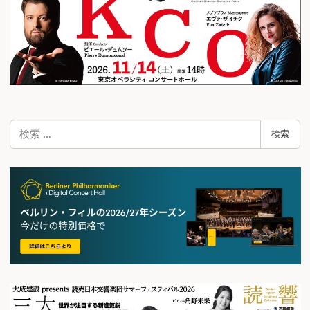
ー
シ
ョ
ン
検
検索
索