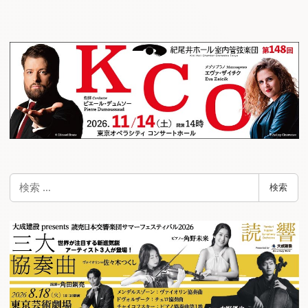
検
検索
索