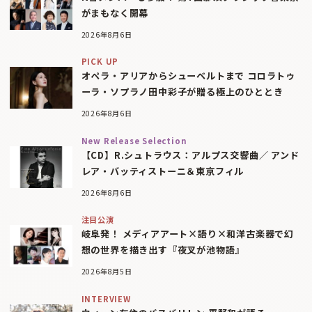
がまもなく開幕
2026年8月6日
PICK UP
オペラ・アリアからシューベルトまで コロラトゥ
ーラ・ソプラノ田中彩子が贈る極上のひととき
2026年8月6日
New Release Selection
【CD】R.シュトラウス：アルプス交響曲／ アンド
レア・バッティストーニ＆東京フィル
2026年8月6日
注目公演
岐阜発！ メディアアート×語り×和洋古楽器で幻
想の世界を描き出す『夜叉が池物語』
2026年8月5日
INTERVIEW