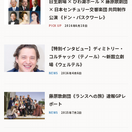
日生劇場 × びわ湖ホール × 藤原歌劇団
× 日本センチュリー交響楽団 共同制作
公演 《ドン・パスクワーレ》
PICK UP
2016年6月18日
【特別インタビュー】ディミトリー・
コルチャック（テノール）〜新国立劇
場《ウェルテル》
NEWS
2016年4月6日
藤原歌劇団《ランスへの旅》速報GPレ
ポート
NEWS
2015年7月2日