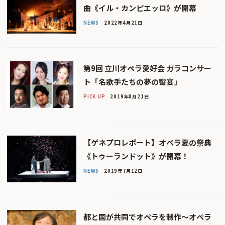
曲《イル・カンピエッロ》が開幕
NEWS
2022年4月21日
第9回 立川オペラ愛好会 ガラコンサー
ト「名歌手たちの夢の饗宴」
PICK UP
2019年8月21日
【ゲネプロレポート】オペラ夏の祭典
《トゥーランドット》が開幕！
NEWS
2019年7月12日
都と国が共同でオペラを制作〜オペラ