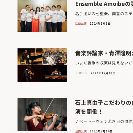
Ensemble Amoi
名手揃いの七重奏、興奮のステ
注目公演
2024年1月3日
音楽評論家・青澤隆明
いまだ戦争の収束は見えないが
TOPICS
2023年12月30日
石上真由子こだわりの
演を開催！
♪ベートーヴェン若き日の傑作2
注目公演
2023年7月14日