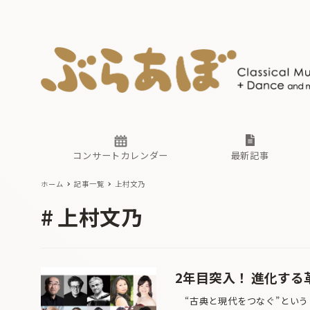
ニュース
ヤマハホ
番組一覧
東京・関
ぶらあぼ
現場のプ
古楽とそ
無料ライ
あ
か
過去の連
コンサートカレンダー
最新記事
ホーム
記事一覧
上村文乃
ニュース
ヤマハホ
番組一覧
東京・関
ぶらあぼ
上村文乃
現場のプ
古楽とそ
無料ライ
あ
か
過去の連
2年目突入！ 進化す
“古典と現代をつなぐ”という