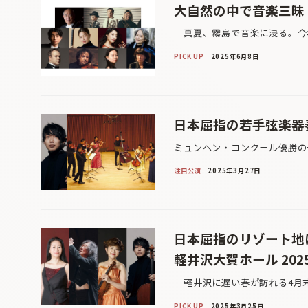
大自然の中で音楽三昧！
真夏、霧島で音楽に浸る。今年
PICK UP
2025年6月8日
日本屈指の若手弦楽器
ミュンヘン・コンクール優勝の
注目公演
2025年3月27日
日本屈指のリゾート地
軽井沢大賀ホール 20
軽井沢に遅い春が訪れる4月末
PICK UP
2025年3月25日