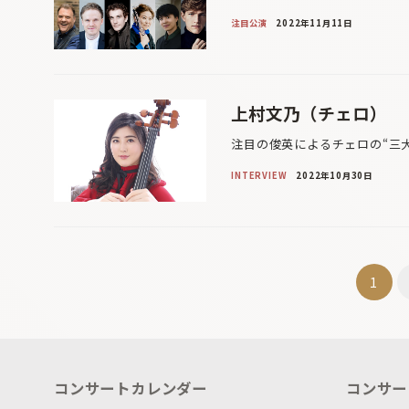
注目公演
2022年11月11日
上村文乃（チェロ）
注目の俊英によるチェロの“三大
INTERVIEW
2022年10月30日
投
1
稿
ナ
ビ
コンサートカレンダー
コンサー
ゲ