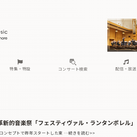
ール
（毎月更新）
東
電子版（無料・月刊）
トピックス
関西
フェスタサマーミューザKAWASAKI 2026
北海道・東北
注目公演
配布場所
インタビュー
中部
定期購読
中国・四国
CD新譜
N響＆東響 《7つ
九州・沖縄
書籍近刊
ロが推す！間違いないオーケストラコンサート
過去の特集
の先と
ブ配信スケジュール
さ
オーケストラの楽屋から
た
な
有料ライブ配信スケジュール
は
ま
や
海の向こうの音楽家
ら
わ
Aからの
載
特集・特設
配信・放送
コンサート検索
ール
（毎月更新）
東
電子版（無料・月刊）
トピックス
関西
フェスタサマーミューザKAWASAKI 2026
北海道・東北
注目公演
配布場所
インタビュー
中部
定期購読
中国・四国
CD新譜
N響＆東響 《7つ
九州・沖縄
書籍近刊
ロが推す！間違いないオーケストラコンサート
過去の特集
の先と
ブ配信スケジュール
さ
オーケストラの楽屋から
た
な
有料ライブ配信スケジュール
は
ま
や
海の向こうの音楽家
ら
わ
Aからの
載
る革新的音楽祭「フェスティヴァル・ランタンポレル」
コンセプトで昨年スタートした東 …続きを読む>>