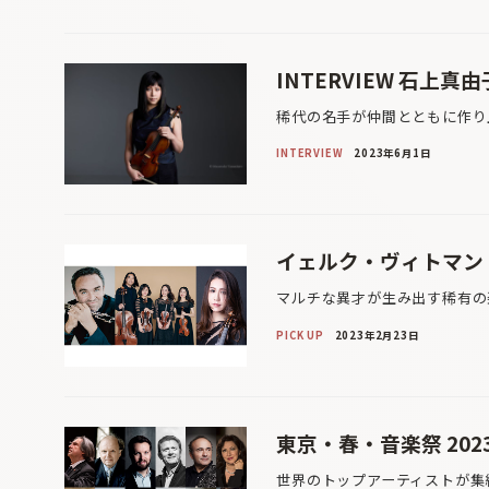
INTERVIEW 石上
稀代の名手が仲間とともに作り
INTERVIEW
2023年6月1日
イェルク・ヴィトマン
マルチな異才が生み出す稀有の
PICK UP
2023年2月23日
東京・春・音楽祭 20
世界のトップアーティストが集結