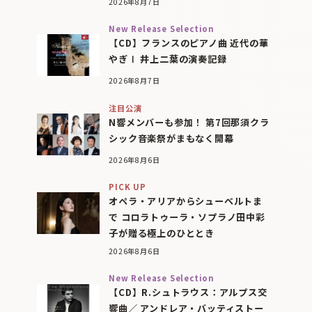
2026年8月7日
New Release Selection
【CD】フランスのピアノ曲 近代の華
やぎⅠ 井上二葉の演奏記録
2026年8月7日
注目公演
N響メンバーも参加！ 第7回那須クラ
シック音楽祭がまもなく開幕
2026年8月6日
PICK UP
オペラ・アリアからシューベルトま
で コロラトゥーラ・ソプラノ田中彩
子が贈る極上のひととき
2026年8月6日
New Release Selection
【CD】R.シュトラウス：アルプス交
響曲／ アンドレア・バッティストー