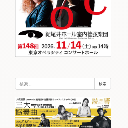
検
検索
索