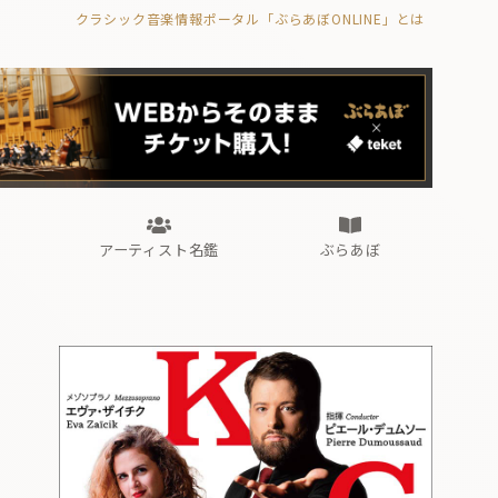
クラシック音楽情報ポータル「ぶらあぼONLINE」とは
の封印の書》
海外公演
FROM編集部
眺望
ぶらあぼブラス！
フォルテピアノ・オデッセイ
アーティスト名鑑
ぶらあぼ
の封印の書》
海外公演
FROM編集部
眺望
ぶらあぼブラス！
フォルテピアノ・オデッセイ