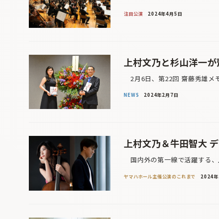
注目公演
2024年4月5日
上村文乃と杉山洋一が
2月6日、第22回 齋藤秀雄メ
NEWS
2024年2月7日
上村文乃＆牛田智大 
国内外の第一線で活躍する、上
ヤマハホール主催公演のこれまで
2024