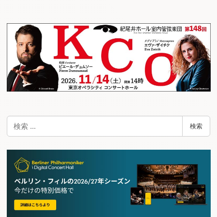
ビ
ゲ
ー
シ
ョ
ン
検
検索
索