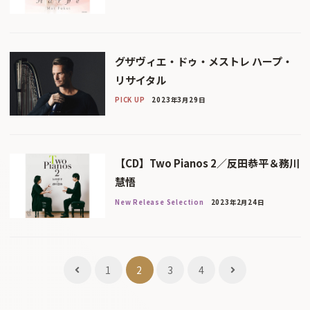
グザヴィエ・ドゥ・メストレ ハープ・
リサイタル
PICK UP
2023年3月29日
【CD】Two Pianos 2／反田恭平＆務川
慧悟
New Release Selection
2023年2月24日
投
1
2
3
4
稿
ナ