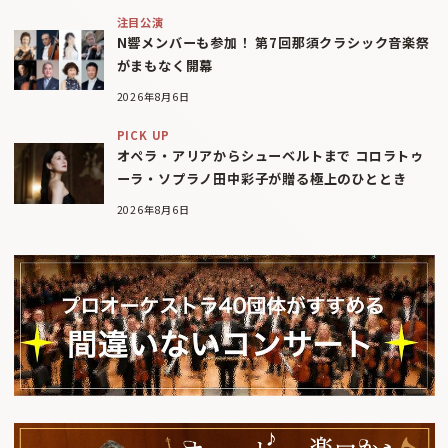
注目公演
N響メンバーも参加！ 第7回那須クラシック音楽祭
がまもなく開幕
2026年8月6日
PICK UP
オペラ・アリアからシューベルトまで コロラトゥ
ーラ・ソプラノ田中彩子が贈る極上のひととき
2026年8月6日