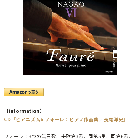
【information】
CD『ピアニズム6 フォーレ：ピアノ作品集／長尾洋史』
フォーレ：3つの無言歌、舟歌第3番、同第5番、同第6番、