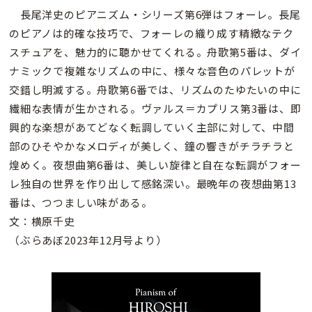
長尾洋史のピアニズム・シリーズ第6弾はフォーレ。長尾
のピアノは的確な技巧で、フォーレの織り成す精緻なテク
スチュアを、魅力的に聴かせてくれる。舟歌第5番は、ダイ
ナミックで複雑なリズムの中に、様々な音色のパレットが
交錯し明滅する。舟歌第6番では、リズムのたゆたいの中に
繊細な表情が生かされる。ヴァルス＝カプリス第3番は、即
興的な楽想があてどなく転調していく主部に対して、中間
部のひそやかなメロディが美しく、鐘の響きがチラチラと
煌めく。夜想曲第6番は、美しい旋律と自在な転調がフォー
レ独自の世界を作り出して感銘深い。最晩年の夜想曲第13
番は、つつましい味がある。
文：横原千史
（ぶらあぼ2023年12月号より）