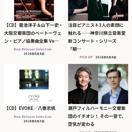
【CD】菊池洋子＆山下一史・
注目ピアニスト3人の素顔に
大阪交響楽団のベートーヴェ
触れる──神奈川県立音楽堂
ン・ピアノ協奏曲全集 Vo…
新コンサート・シリーズ
「朝…
New Release Selection
2026年8月4日
PICK UP
2026年8月4日
【CD】EVOKE／八巻志帆
瀬戸フィルハーモニー交響楽
団のイチオシ！ その一音で、
New Release Selection
2026年8月3日
空気が変わる