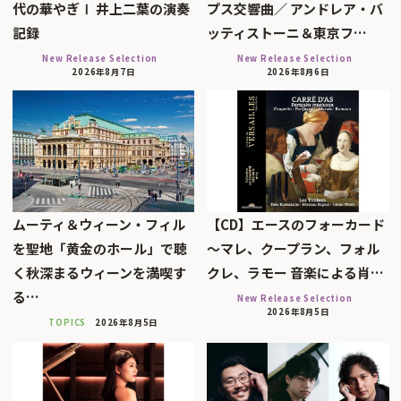
代の華やぎⅠ 井上二葉の演奏
プス交響曲／ アンドレア・バ
記録
ッティストーニ＆東京フ…
New Release Selection
New Release Selection
2026年8月7日
2026年8月6日
ムーティ＆ウィーン・フィル
【CD】エースのフォーカード
を聖地「黄金のホール」で聴
～マレ、クープラン、フォル
く秋深まるウィーンを満喫す
クレ、ラモー 音楽による肖…
る…
New Release Selection
2026年8月5日
TOPICS
2026年8月5日