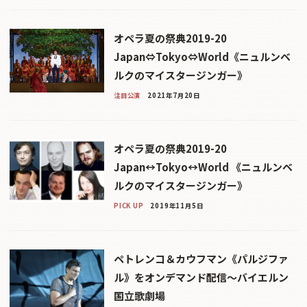
オペラ夏の祭典2019-20
Japan⇔Tokyo⇔World《ニュルンベ
ルクのマイスタージンガー》
注目公演
2021年7月20日
オペラ夏の祭典2019-20
Japan↔Tokyo↔World 《ニュルンベ
ルクのマイスタージンガー》
PICK UP
2019年11月5日
ペトレンコ＆カウフマン《パルジファ
ル》をオンデマンド配信〜バイエルン
国立歌劇場