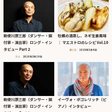
勅使川原三郎（ダンサー・振
牡蠣の酒蒸し、ネギ生姜風味
付家・演出家）ロング・イン
｜ マエストロのレシピ Vol.10
タビュー Part２
楽しむ
2020年3月4日
ひと
2020年3月19日
勅使川原三郎（ダンサー・振
イーヴォ・ポゴレリッチ（ピ
付家・演出家）ロング・イン
アノ）インタビュー