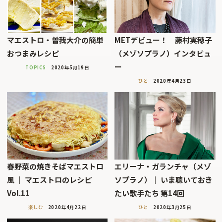
マエストロ・曽我大介の簡単
METデビュー！ 藤村実穂子
おつまみレシピ
（メゾソプラノ）インタビュ
ー
TOPICS
2020年5月19日
ひと
2020年4月23日
春野菜の焼きそばマエストロ
エリーナ・ガランチャ（メゾ
風 ｜ マエストロのレシピ
ソプラノ）｜ いま聴いておき
Vol.11
たい歌手たち 第14回
楽しむ
2020年4月22日
ひと
2020年3月25日