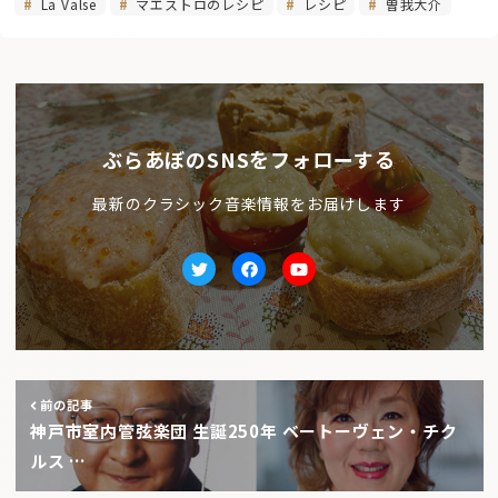
La Valse
マエストロのレシピ
レシピ
曽我大介
ぶらあぼのSNSをフォローする
最新のクラシック音楽情報をお届けします
Twitter
facebook
Youtube
前の記事
神戸市室内管弦楽団 生誕250年 ベートーヴェン・チク
ルス …