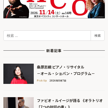
検
検索
索
新着記事
桑原志織 ピアノ・リサイタル
－オール・ショパン・プログラム－
Pick Up
2026年8月7日
ファビオ・ルイージが語る 《オラトリオ
「7つの封印の書」》