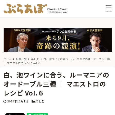
MENU
ホーム
記事一覧
楽しむ
白、泡ワインに合う、ルーマニアのオードーブル三種
｜ マエストロのレシピ Vol.６
白、泡ワインに合う、ルーマニアの
オードーブル三種 ｜ マエストロの
レシピ Vol.６
投稿日
カテゴリー
2019年11月1日
楽しむ