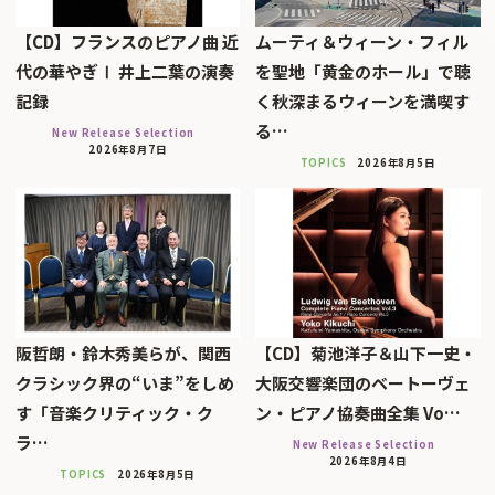
【CD】フランスのピアノ曲 近
ムーティ＆ウィーン・フィル
代の華やぎⅠ 井上二葉の演奏
を聖地「黄金のホール」で聴
記録
く秋深まるウィーンを満喫す
る…
New Release Selection
2026年8月7日
TOPICS
2026年8月5日
阪哲朗・鈴木秀美らが、関西
【CD】菊池洋子＆山下一史・
クラシック界の“いま”をしめ
大阪交響楽団のベートーヴェ
す「音楽クリティック・ク
ン・ピアノ協奏曲全集 Vo…
ラ…
New Release Selection
2026年8月4日
TOPICS
2026年8月5日