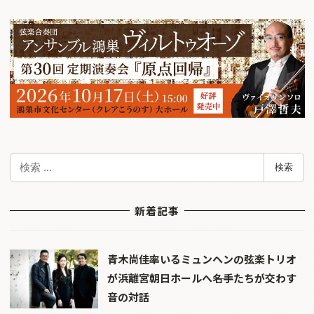
検
検索
索
新着記事
青木尚佳率いるミュンヘンの弦楽トリオ
が浜離宮朝日ホールへ――名手たちが交わす
音の対話