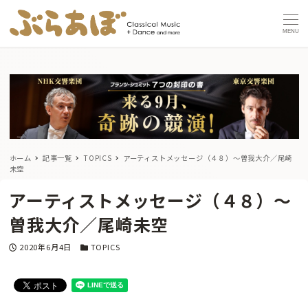
MENU
ホーム
記事一覧
TOPICS
アーティストメッセージ（４８）～曽我大介／尾崎
未空
アーティストメッセージ（４８）～
曽我大介／尾崎未空
投稿日
カテゴリー
2020年6月4日
TOPICS