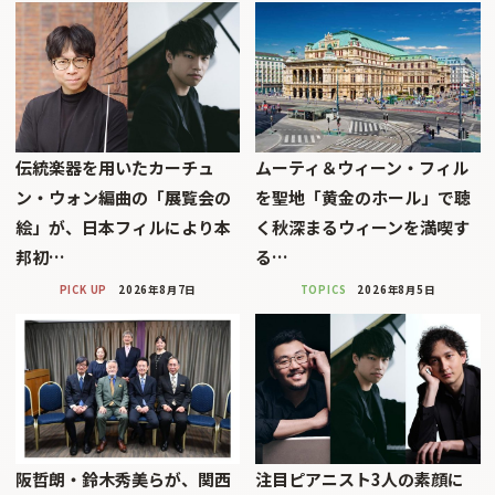
伝統楽器を用いたカーチュ
ムーティ＆ウィーン・フィル
ン・ウォン編曲の「展覧会の
を聖地「黄金のホール」で聴
絵」が、日本フィルにより本
く秋深まるウィーンを満喫す
邦初…
る…
PICK UP
2026年8月7日
TOPICS
2026年8月5日
阪哲朗・鈴木秀美らが、関西
注目ピアニスト3人の素顔に