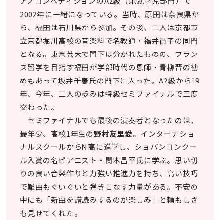
アノコンペティションのA2級（未就学児部門）で
2002年に一緒になっている。当時、原田は奈良県か
ら、福田は石川県から参加。その後、二人は京都市
立京都堀川高校の音楽科で名教師・福井尚子の同門
となる。東京芸大で門下は分かれたものの、フラン
ス留学を目指す福田が学部時代の恩師・青柳晋の勧
めもあって坂井千春氏の門下に入った。A2級から19
年、今年、二人の歩みは特級セミファイナルで三度
交わった。
セミファイナルでも最後の演奏者となったのは、
最年少、高校1年生の
野村友里愛
。インターナショ
ナルスクールからN高に進学し、ショパンコンクー
ル入賞の名ピアニスト・関本昌平氏に学ぶ。思い切
りの良い音楽作りと力強い推進力を持ち、高い技巧
で難曲もぐいぐいと弾きこなす力量がある。不安の
中にも「新曲を譜読みするのが楽しみ」と頼もしさ
も見せてくれた。