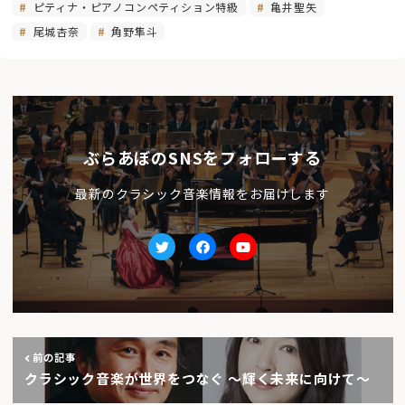
ピティナ・ピアノコンペティション特級
亀井聖矢
尾城杏奈
角野隼斗
ぶらあぼのSNSをフォローする
最新のクラシック音楽情報をお届けします
Twitter
facebook
Youtube
前の記事
クラシック音楽が世界をつなぐ 〜輝く未来に向けて〜