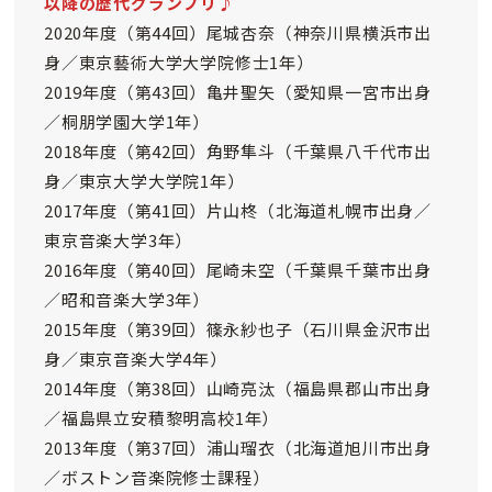
以降の歴代グランプリ
♪
2020年度（第44回）尾城杏奈（神奈川県横浜市出
身／東京藝術大学大学院修士1年）
2019年度（第43回）亀井聖矢（愛知県一宮市出身
／桐朋学園大学1年）
2018年度（第42回）角野隼斗（千葉県八千代市出
身／東京大学大学院1年）
2017年度（第41回）片山柊（北海道札幌市出身／
東京音楽大学3年）
2016年度（第40回）尾崎未空（千葉県千葉市出身
／昭和音楽大学3年）
2015年度（第39回）篠永紗也子（石川県金沢市出
身／東京音楽大学4年）
2014年度（第38回）山崎亮汰（福島県郡山市出身
／福島県立安積黎明高校1年）
2013年度（第37回）浦山瑠衣（北海道旭川市出身
／ボストン音楽院修士課程）