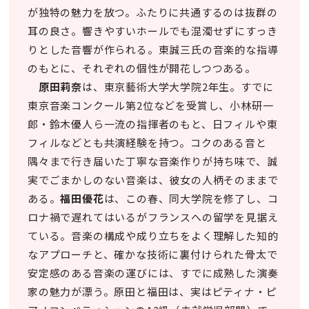
が独特の魅力を放つ。ふたりに共通するのは抜群の
耳の良さ。響きやすいホールでも混濁せずにすっき
りとした音響が作られる。東誠三氏の音楽的な指導
のもとに、それぞれの個性が開花しつつある。
原田莉奈
は、東京藝術大学大学院2年生。すでに
東京音楽コンクール第2位などを受賞し、小林研一
郎・鈴木優人ら一流の指揮者のもと、日フィルや東
フィルなどとも共演経験を持つ。コクのある音と
隅々まで行き届いた丁寧な音楽作りが持ち味で、誠
実でごまかしのない音楽は、彼女の人柄そのままで
ある。
福田優花
は、この春、同大学院を修了し、コ
ロナ禍で遅れてはいるがフランスへの留学を見据え
ている。音楽の構成や成り立ちをよく理解した知的
なアプローチと、確かな技術に裏付けられた骨太で
安定感のある音楽の運びには、すでに成熟した演奏
家の魅力が漂う。原田と福田は、実はピティナ・ピ