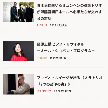
青木尚佳率いるミュンヘンの弦楽トリオ
が浜離宮朝日ホールへ――名手たちが交わす
音の対話
PICK UP
2026年8月8日
桑原志織 ピアノ・リサイタル
－オール・ショパン・プログラム－
Pick Up
2026年8月7日
ファビオ・ルイージが語る 《オラトリオ
「7つの封印の書」》
INTERVIEW
2026年8月7日