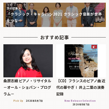
次の記事
「クラシック・キャラバン2021 クラシック音楽が世界
をつな…
おすすめ記事
桑原志織 ピアノ・リサイタル
【CD】フランスのピアノ曲 近
－オール・ショパン・プログ
代の華やぎⅠ 井上二葉の演奏
ラム－
記録
Pick Up
2026年8月7日
New Release Selection
2026年8月7日