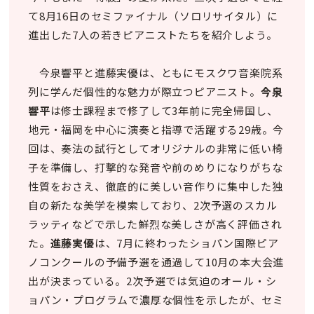
て8月16日のセミファイナル（ソロリサイタル）に
進出した7人の若きピアニストたちを紹介しよう。
今泉響平と進藤実優は、ともにモスクワ音楽院系
列に学んだ個性的な魅力が際立つピアニスト。
今泉
響平
は修士課程まで修了して3年前に完全帰国し、
地元・福岡を中心に演奏と指導で活躍する29歳。今
回は、奏法の試行としてオリジナルの非常に低い椅
子を準備し、打撃的な発音や前のめりになりがちな
性質をおさえ、徹底的に美しい音作りに集中した独
自の新たな美学を模索しており、2次予選のスカル
ラッティなどで示した鮮烈な美しさが高く評価され
た。
進藤実優
は、7月に終わったショパン国際ピア
ノコンクールの予備予選を通過して10月の本大会進
出が決まっている。2次予選では気迫のオール・シ
ョパン・プログラムで濃厚な個性を示したが、セミ