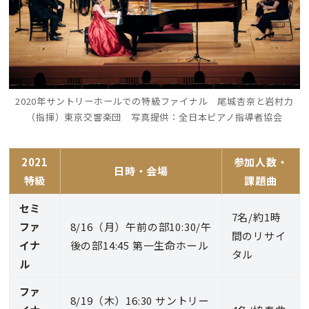
2020年サントリーホールでの特級ファイナル 尾城杏奈と岩村力
（指揮）東京交響楽団 写真提供：全日本ピアノ指導者協会
2021
参加人数・
日時・会場
特級
課題曲
セミ
7名/約1時
ファ
8/16（月）午前の部10:30/午
間のリサイ
イナ
後の部14:45 第一生命ホール
タル
ル
ファ
8/19（木）16:30 サントリー