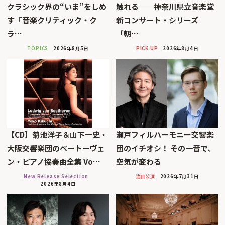
クラシック界の“いま”をしめ
触れる──神奈川県立音楽堂
す「音楽クリティック・ク
新コンサート・シリーズ
ラ…
「朝…
TOPICS
2026年8月5日
PICK UP
2026年8月4日
【CD】菊池洋子＆山下一史・
瀬戸フィルハーモニー交響楽
大阪交響楽団のベートーヴェ
団のイチオシ！ その一音で、
ン・ピアノ協奏曲全集 Vo…
空気が変わる
New Release Selection
注目公演
2026年7月31日
2026年8月4日