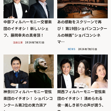
中部フィルハーモニー交響楽
あの感動をスクリーンで再
団のイチオシ！ 新しいシェ
び！ 第19回ショパンコンクー
フ、藤岡幸夫の真骨頂！
ルの映画“ショパコンシネ
マ…
注目公演
2026年7月31日
NEWS
2026年7月31日
神奈川フィルハーモニー管弦
関西フィルハーモニー管弦楽
楽団のイチオシ！ ショパンコ
団のイチオシ！ 清められる
ンクール第2位の実力派ア
夜…美しき祈りの声が誘う、