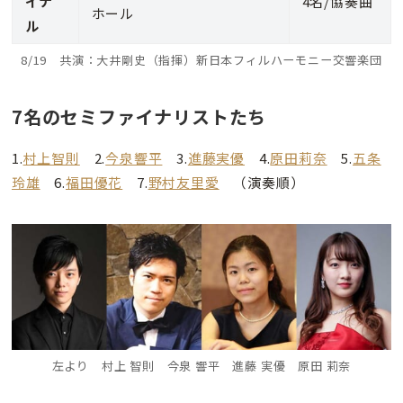
イナ
4名/協奏曲
ホール
ル
8/19 共演：大井剛史（指揮）新日本フィルハーモニー交響楽団
7名のセミファイナリストたち
1.
村上智則
2.
今泉響平
3.
進藤実優
4.
原田莉奈
5.
五条
玲雄
6.
福田優花
7.
野村友里愛
（演奏順）
左より 村上 智則 今泉 響平 進藤 実優 原田 莉奈