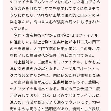
やファイナルでもショパンを中心とした選曲でさら
なる高みを目指す。中学を卒業してすぐに単身モス
クワにわたり、慣れない土地で徹底的にロシアの音
楽を学んだ。高い自立心が演奏の隅々にも行きわた
っている。
名門・東京藝術大学からは4名がセミファイナル
に進出した。村上智則と五条玲緒が東誠三氏の門下
の先輩後輩。大学院在籍の原田莉奈と、この春、院
を修了した福田優花が坂井千春氏の同門である。
村上智則
は、三度目のセミファイナル、しかも去
年に引き続きの登場となる。ノーブルでオーソドッ
クスな音楽作りの中に、内に秘めた熱い情熱と見通
しの良い音楽性が光る。
五条玲緒
のほうは、悲願の
セミファイナル進出となる。直前の三次予選で二度
足踏みしており、今回、はじめてセミファイナルに
進んだ。清潔な響きでよく通るサウンドには、地中
海のような明るさと透明感があり、溌溂とした表現