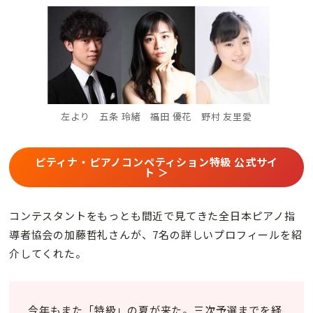
左より 五条 玲緒 福田 優花 野村 友里愛
ピティナ・ピアノコンペティション特級 公式サイ
ト ＞
コンテスタントをもっとも間近で見てきた全日本ピアノ指
導者協会の加藤哲礼さんが、7名の詳しいプロフィールを紹
介してくれた。
今年もまた「特級」の夏が来た。三次予選までを経