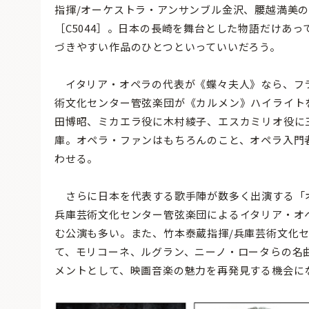
指揮/オーケストラ・アンサンブル金沢、腰越満美
［C5044］。日本の長崎を舞台とした物語だけあ
づきやすい作品のひとつといっていいだろう。
イタリア・オペラの代表が《蝶々夫人》なら、フラ
術文化センター管弦楽団が《カルメン》ハイライトを
田博昭、ミカエラ役に木村綾子、エスカミリオ役に
庫。オペラ・ファンはもちろんのこと、オペラ入門
わせる。
さらに日本を代表する歌手陣が数多く出演する「オペ
兵庫芸術文化センター管弦楽団によるイタリア・オペ
む公演も多い。また、竹本泰蔵指揮/兵庫芸術文化
て、モリコーネ、ルグラン、ニーノ・ロータらの名曲
メントとして、映画音楽の魅力を再発見する機会に