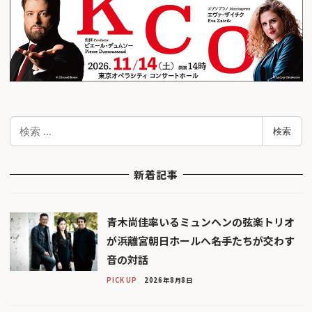
検
検索
索
新着記事
青木尚佳率いるミュンヘンの弦楽トリオ
が浜離宮朝日ホールへ――名手たちが交わす
音の対話
PICK UP
2026年8月8日