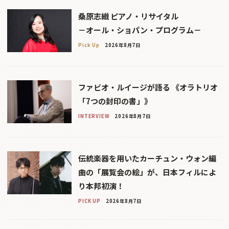
桑原志織 ピアノ・リサイタル
－オール・ショパン・プログラム－
Pick Up
2026年8月7日
ファビオ・ルイージが語る 《オラトリオ
「7つの封印の書」》
INTERVIEW
2026年8月7日
伝統楽器を用いたカーチュン・ウォン編
曲の「展覧会の絵」が、日本フィルによ
り本邦初演！
PICK UP
2026年8月7日