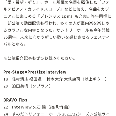
「愛・希望・祈り」、ホール所蔵の名器を駆使した「フォ
ルテピアノ・カレイドスコープ」などに加え、名曲をカジ
ュアルに楽しめる「プレシャス 1pm」も充実。昨年同様に
一部公演で動画配信も行われ、多くの人が室内楽を楽しめ
るカラフルな内容となった。サントリーホールも今年開館
35周年、未来に向かう新しい勢いを感じさせるフェスティ
バルとなる。
※公演紹介記事もぜひお読みください。
Pre-Stage=Prestige interview
18 荘村清志 福田進一 鈴木大介 大萩康司（以上ギター）
20 迫田美帆（ソプラノ）
BRAVO Tips
22 Interview 久石 譲（指揮/作曲）
24 すみだトリフォニーホール 2021/22シーズン公演ライ