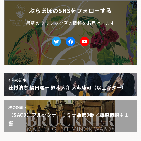
ぶらあぼのSNSをフォローする
最新のクラシック音楽情報をお届けします
Twitter
facebook
Youtube
前の記事
荘村清志 福田進一 鈴木大介 大萩康司（以上ギター）
次の記事
【SACD】ブルックナー：ミサ曲第3番／飯森範親＆山
響