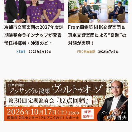
京都市交響楽団の2027年度定
From編集部 NHK交響楽団＆
期演奏会ラインナップが発表――
東京交響楽団による“奇跡”の
常任指揮者・沖澤のど…
対談が実現！
NEWS
2026年7月10日
FROM編集部
2026年7月9日