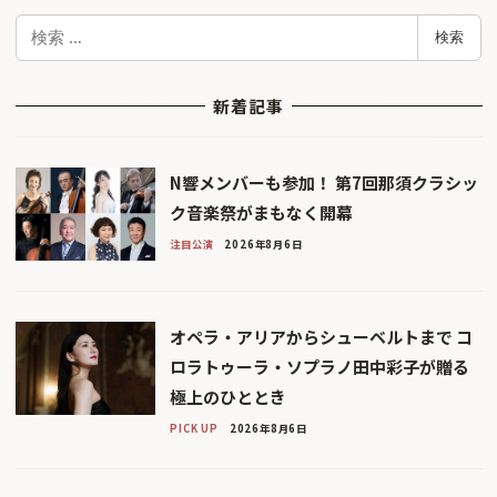
検
検索
索
新着記事
N響メンバーも参加！ 第7回那須クラシッ
ク音楽祭がまもなく開幕
注目公演
2026年8月6日
オペラ・アリアからシューベルトまで コ
ロラトゥーラ・ソプラノ田中彩子が贈る
極上のひととき
PICK UP
2026年8月6日