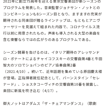
2021年に創立75周年を迎える東京交響楽団が新シーズンの
プログラムを発表した。音楽監督ジョナサン・ノットとの
コンビネーションも8シーズン目となり、ますますの充実が
期待される同楽団が贈るラインナップは、もともとアニヴ
ァーサリーを見据えて組まれた内容で、コロナウイルス流
行以前に用意されたもの。声楽も導入される大型の楽曲を
含む東響ならではの広がりのあるプログラムである。
シーズン開幕を告げるのは、イタリア期待のアレッサンド
ロ・ボナートによるチャイコフスキーの交響曲第4番と牛田
智大のソロでショパンのピアノ協奏曲第2番
（2021.4/10）。続いて、近年話題を集めている原田慶太楼
が登場。正指揮者就任記念として、バーンスタイン「セレ
ナード」、ショスタコーヴィチの交響曲第10番を披露し、
楽団に新風を吹き込む（4/17）。
御大ノットはアダムス「ザ・チェアマンダンス」（歌劇