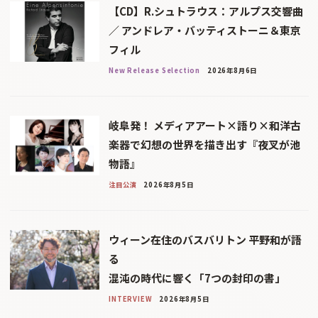
【CD】R.シュトラウス：アルプス交響曲
／ アンドレア・バッティストーニ＆東京
フィル
New Release Selection
2026年8月6日
岐阜発！ メディアアート×語り×和洋古
楽器で幻想の世界を描き出す『夜叉が池
物語』
注目公演
2026年8月5日
ウィーン在住のバスバリトン 平野和が語
る
混沌の時代に響く「7つの封印の書」
INTERVIEW
2026年8月5日