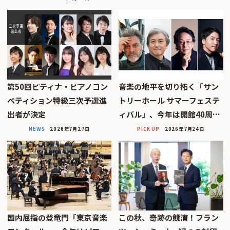
第50回ピティナ・ピアノコン
音楽の地平を切り拓く「サン
ペティション特級三次予選進
トリーホール サマーフェステ
出者が決定
ィバル」、今年は開館40周…
NEWS
2026年7月27日
PICK UP
2026年7月24日
国内屈指の登竜門「東京音楽
この秋、奇跡の競演！フラン