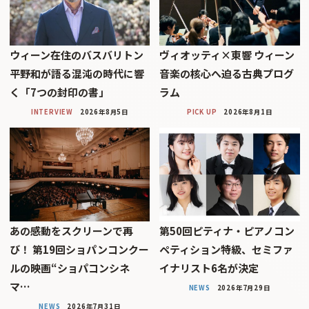
ウィーン在住のバスバリトン
ヴィオッティ×東響 ウィーン
平野和が語る混沌の時代に響
音楽の核心へ迫る古典プログ
く「7つの封印の書」
ラム
INTERVIEW
2026年8月5日
PICK UP
2026年8月1日
あの感動をスクリーンで再
第50回ピティナ・ピアノコン
び！ 第19回ショパンコンクー
ペティション特級、セミファ
ルの映画“ショパコンシネ
イナリスト6名が決定
マ…
NEWS
2026年7月29日
NEWS
2026年7月31日