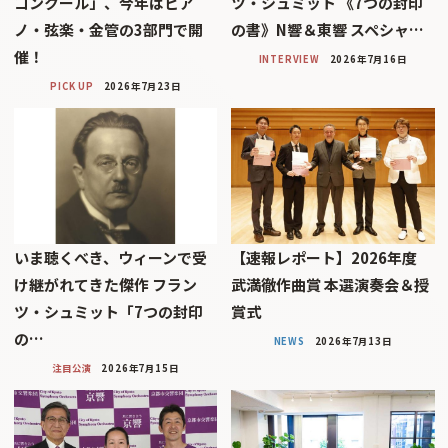
コンクール」、今年はピア
ツ・シュミット 《7つの封印
ノ・弦楽・金管の3部門で開
の書》N響＆東響 スペシャ…
催！
INTERVIEW
2026年7月16日
PICK UP
2026年7月23日
いま聴くべき、ウィーンで受
【速報レポート】2026年度
け継がれてきた傑作 フラン
武満徹作曲賞 本選演奏会＆授
ツ・シュミット「7つの封印
賞式
の…
NEWS
2026年7月13日
注目公演
2026年7月15日