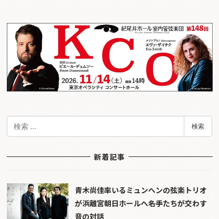
検
検索
索
新着記事
青木尚佳率いるミュンヘンの弦楽トリオ
が浜離宮朝日ホールへ――名手たちが交わす
音の対話