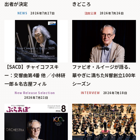
出者が決定
きどころ
NEWS
2026年7月27日
注目公演
2026年7月26日
【SACD】チャイコフスキ
ファビオ・ルイージが語る、
ー：交響曲第4番 他 ／小林研
華やぎに満ちたN響創立100年
一郎＆名古屋フィル
シーズン
New Release Selection
INTERVIEW
2026年7月18日
2026年7月21日