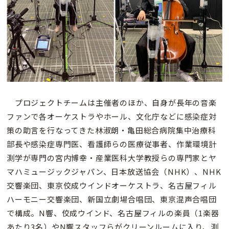
プロジェクトチームは主催者のほか、自身が長年の音楽
ファンで各オーケストラやホール、文化庁などに感染症対
策の助言を行なってきた林淑朗・亀田総合病院集中治療科
部長や感染症専門医、看護師らの医療従事者、作業環境計
測学が専門の宮内博幸・産業医科大学教授らの専門家とヤ
マハミュージックジャパン、日本放送協会（NHK）、NHK
交響楽団、東京佼成ウインドオーケストラ、名古屋フィル
ハーモニー交響楽団、新国立劇場合唱団、東京混声合唱団
で構成。N響、佼成ウインド、名古屋フィルの楽員（1楽器
あたり3名）やN響スタッフらがクリーンルームに入り、測