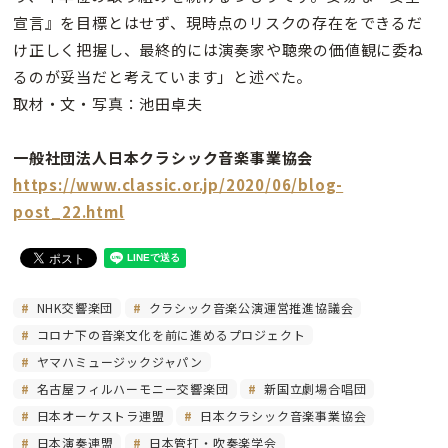
宣言』を目標とはせず、現時点のリスクの存在をできるだ
け正しく把握し、最終的には演奏家や聴衆の価値観に委ね
るのが妥当だと考えています」と述べた。
取材・文・写真：池田卓夫
一般社団法人日本クラシック音楽事業協会
https://www.classic.or.jp/2020/06/blog-
post_22.html
NHK交響楽団
クラシック音楽公演運営推進協議会
コロナ下の音楽文化を前に進めるプロジェクト
ヤマハミュージックジャパン
名古屋フィルハーモニー交響楽団
新国立劇場合唱団
日本オーケストラ連盟
日本クラシック音楽事業協会
日本演奏連盟
日本管打・吹奏楽学会