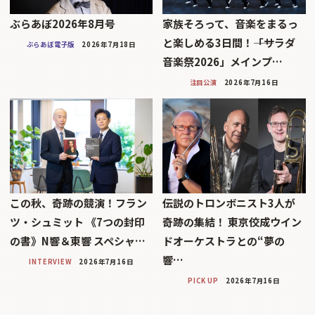
ぶらあぼ2026年8月号
家族そろって、音楽をまるっ
と楽しめる3日間！――「サラダ
ぶらあぼ電子版
2026年7月18日
音楽祭2026」メインプ…
注目公演
2026年7月16日
この秋、奇跡の競演！フラン
伝説のトロンボニスト3人が
ツ・シュミット 《7つの封印
奇跡の集結！ 東京佼成ウイン
の書》N響＆東響 スペシャ…
ドオーケストラとの“夢の
響…
INTERVIEW
2026年7月16日
PICK UP
2026年7月16日