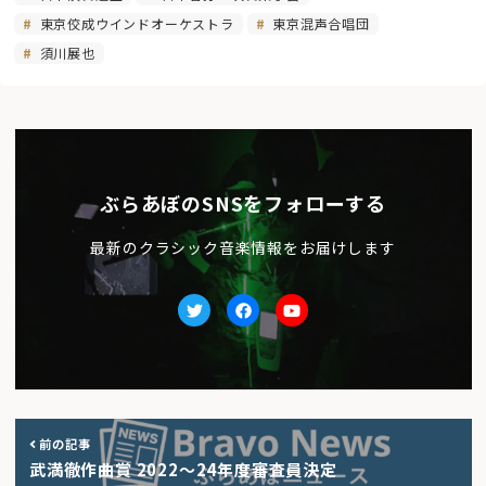
東京佼成ウインドオーケストラ
東京混声合唱団
須川展也
ぶらあぼのSNSをフォローする
最新のクラシック音楽情報をお届けします
Twitter
facebook
Youtube
前の記事
武満徹作曲賞 2022〜24年度審査員決定