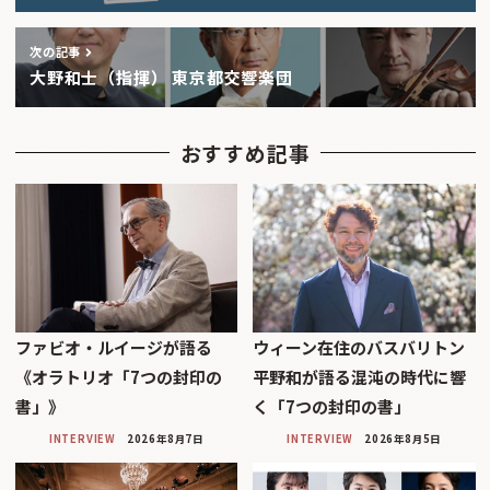
次の記事
大野和士（指揮） 東京都交響楽団
おすすめ記事
ファビオ・ルイージが語る
ウィーン在住のバスバリトン
《オラトリオ「7つの封印の
平野和が語る混沌の時代に響
書」》
く「7つの封印の書」
INTERVIEW
2026年8月7日
INTERVIEW
2026年8月5日