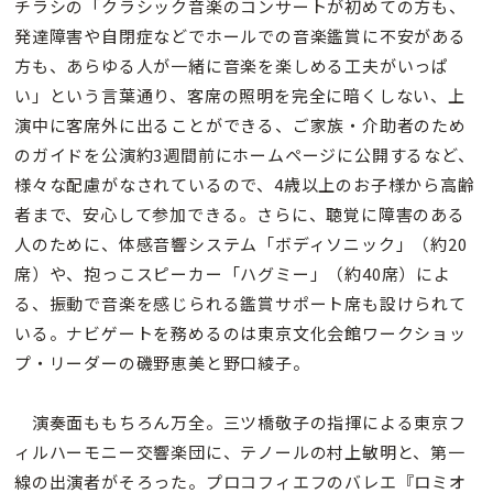
チラシの「クラシック音楽のコンサートが初めての方も、
発達障害や自閉症などでホールでの音楽鑑賞に不安がある
方も、あらゆる人が一緒に音楽を楽しめる工夫がいっぱ
い」という言葉通り、客席の照明を完全に暗くしない、上
演中に客席外に出ることができる、ご家族・介助者のため
のガイドを公演約3週間前にホームページに公開するなど、
様々な配慮がなされているので、4歳以上のお子様から高齢
者まで、安心して参加できる。さらに、聴覚に障害のある
人のために、体感音響システム「ボディソニック」（約20
席）や、抱っこスピーカー「ハグミー」（約40席）によ
る、振動で音楽を感じられる鑑賞サポート席も設けられて
いる。ナビゲートを務めるのは東京文化会館ワークショッ
プ・リーダーの磯野恵美と野口綾子。
演奏面ももちろん万全。三ツ橋敬子の指揮による東京フ
ィルハーモニー交響楽団に、テノールの村上敏明と、第一
線の出演者がそろった。プロコフィエフのバレエ『ロミオ