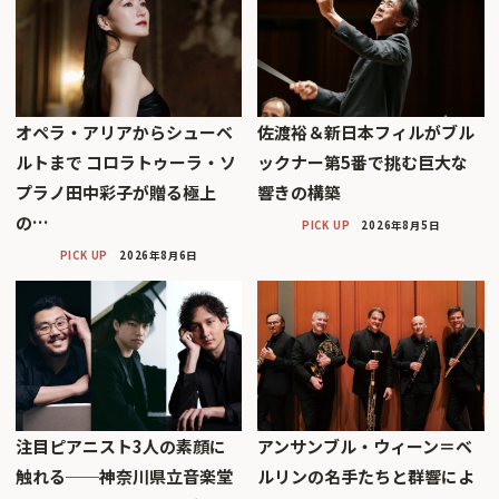
オペラ・アリアからシューベ
佐渡裕＆新日本フィルがブル
ルトまで コロラトゥーラ・ソ
ックナー第5番で挑む巨大な
プラノ田中彩子が贈る極上
響きの構築
の…
PICK UP
2026年8月5日
PICK UP
2026年8月6日
注目ピアニスト3人の素顔に
アンサンブル・ウィーン＝ベ
触れる──神奈川県立音楽堂
ルリンの名手たちと群響によ