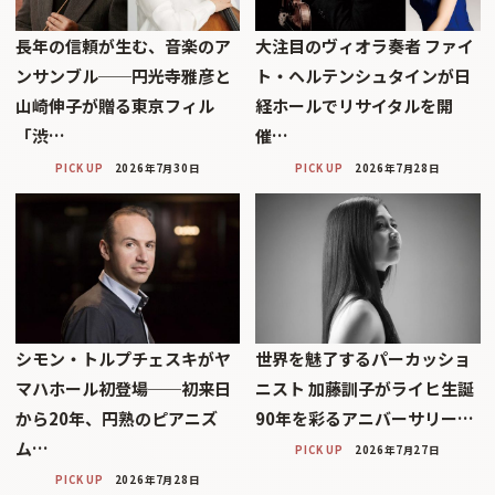
長年の信頼が生む、音楽のア
大注目のヴィオラ奏者 ファイ
ンサンブル──円光寺雅彦と
ト・ヘルテンシュタインが日
山崎伸子が贈る東京フィル
経ホールでリサイタルを開
「渋…
催…
PICK UP
2026年7月30日
PICK UP
2026年7月28日
シモン・トルプチェスキがヤ
世界を魅了するパーカッショ
マハホール初登場──初来日
ニスト 加藤訓子がライヒ生誕
から20年、円熟のピアニズ
90年を彩るアニバーサリー…
ム…
PICK UP
2026年7月27日
PICK UP
2026年7月28日