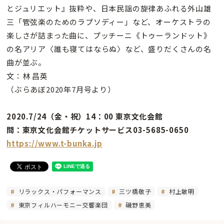
とジュリエット』抜粋や、日本民謡の旋律あふれる外山雄
三「管弦楽のためのラプソディー」など、オーケストラの
楽しさが詰まった曲に、プッチーニ《トゥーランドット》
の名アリア〈誰も寝てはならぬ〉など、盛りだくさんの名
曲が並ぶ。
文：林 昌英
（ぶらあぼ2020年7月号より）
2020.7/24（金・祝）14：00 東京文化会館
問：東京文化会館チケットサービス03-5685-0650
https://www.t-bunka.jp
リラックス・パフォーマンス
三ツ橋敬子
村上敏明
東京フィルハーモニー交響楽団
磯野恵美