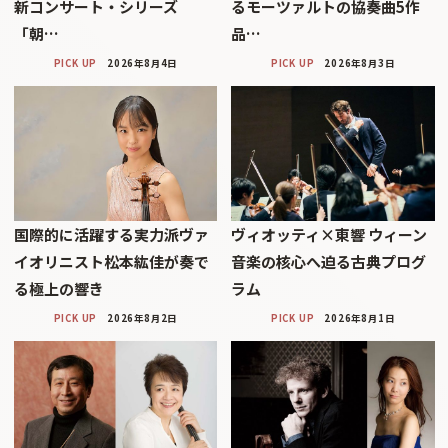
新コンサート・シリーズ
るモーツァルトの協奏曲5作
「朝…
品…
PICK UP
2026年8月4日
PICK UP
2026年8月3日
国際的に活躍する実力派ヴァ
ヴィオッティ×東響 ウィーン
イオリニスト松本紘佳が奏で
音楽の核心へ迫る古典プログ
る極上の響き
ラム
PICK UP
2026年8月2日
PICK UP
2026年8月1日