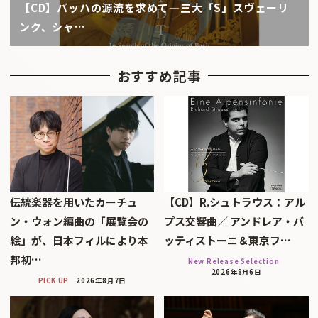
【CD】バッハの源流を求めて―三大「S」スヴェーリ
ンク、シャ…
おすすめ記事
伝統楽器を用いたカーチュ
【CD】R.シュトラウス：アル
ン・ウォン編曲の「展覧会の
プス交響曲／ アンドレア・バ
絵」が、日本フィルにより本
ッティストーニ＆東京フ…
邦初…
New Release Selection
2026年8月6日
PICK UP
2026年8月7日