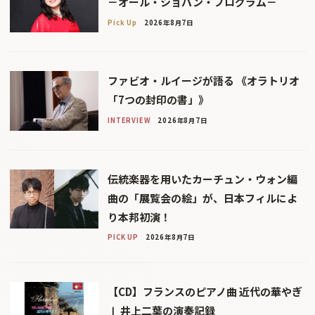
－オール・ショパン・プログラム－
Pick Up
2026年8月7日
ファビオ・ルイージが語る 《オラトリオ
「7つの封印の書」》
INTERVIEW
2026年8月7日
伝統楽器を用いたカーチュン・ウォン編
曲の「展覧会の絵」が、日本フィルによ
り本邦初演！
PICK UP
2026年8月7日
【CD】フランスのピアノ曲 近代の華やぎ
Ⅰ 井上二葉の演奏記録