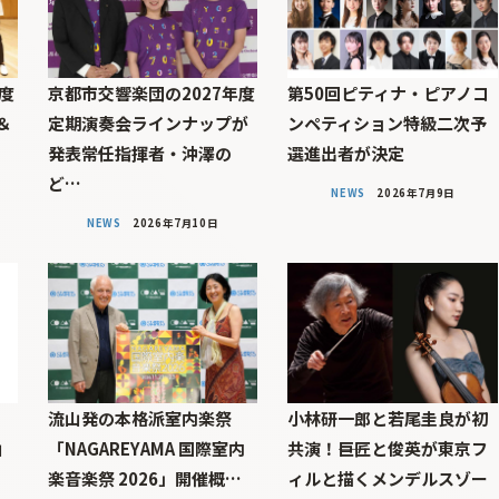
度
京都市交響楽団の2027年度
第50回ピティナ・ピアノコ
＆
定期演奏会ラインナップが
ンペティション特級二次予
発表――常任指揮者・沖澤の
選進出者が決定
ど…
NEWS
2026年7月9日
NEWS
2026年7月10日
：
流山発の本格派室内楽祭
小林研一郎と若尾圭良が初
山
「NAGAREYAMA 国際室内
共演！――巨匠と俊英が東京フ
楽音楽祭 2026」開催概…
ィルと描くメンデルスゾー