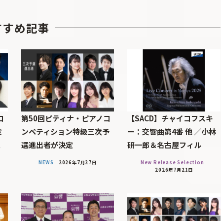
すすめ記事
コ
第50回ピティナ・ピアノコ
【SACD】チャイコフスキ
ミ
ンペティション特級三次予
ー：交響曲第4番 他 ／小林
定
選進出者が決定
研一郎＆名古屋フィル
NEWS
2026年7月27日
New Release Selection
2026年7月21日