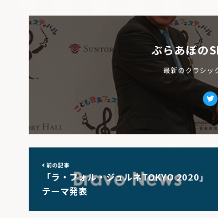
ぶらあぼのS
最新のクラシッ
Tw
前の記事
「ラ・フォル・ジュルネTOKYO 2020」
テーマ発表