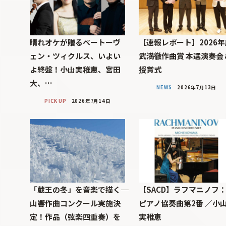
晴れオケが贈るベートーヴ
【速報レポート】2026年
ェン・ツィクルス、いよい
武満徹作曲賞 本選演奏会
よ終盤！――小山実稚恵、宮田
授賞式
大、…
NEWS
2026年7月13日
PICK UP
2026年7月14日
「蔵王の冬」を音楽で描く――
【SACD】ラフマニノフ
山響作曲コンクール実施決
ピアノ協奏曲第2番 ／小
定！作品（弦楽四重奏）を
実稚恵