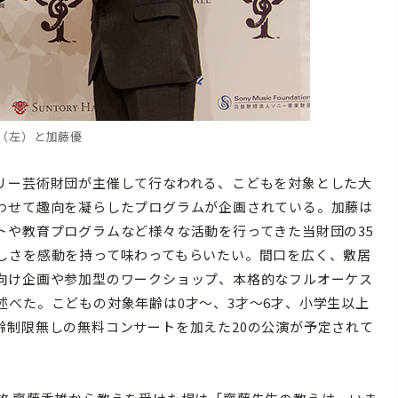
剛（左）と加藤優
リー芸術財団が主催して行なわれる、こどもを対象とした大
わせて趣向を凝らしたプログラムが企画されている。加藤は
トや教育プログラムなど様々な活動を行ってきた当財団の35
しさを感動を持って味わってもらいたい。間口を広く、敷居
向け企画や参加型のワークショップ、本格的なフルオーケス
述べた。こどもの対象年齢は0才〜、3才〜6才、小学生以上
齢制限無しの無料コンサートを加えた20の公演が予定されて