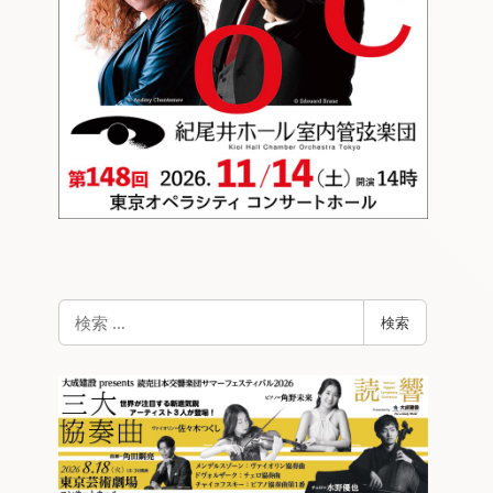
検
検索
索