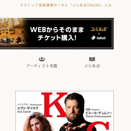
クラシック音楽情報ポータル「ぶらあぼONLINE」とは
の封印の書》
海外公演
FROM編集部
眺望
ぶらあぼブラス！
フォルテピアノ・オデッセイ
アーティスト名鑑
ぶらあぼ
の封印の書》
海外公演
FROM編集部
眺望
ぶらあぼブラス！
フォルテピアノ・オデッセイ