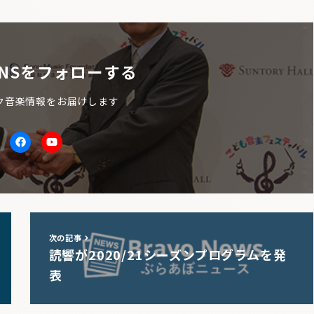
NSをフォローする
ク音楽情報をお届けします
itter
facebook
Youtube
次の記事
読響が2020/21シーズンプログラムを発
表