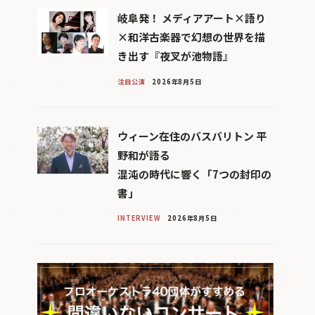
岐阜発！ メディアアート×語り
×和洋古楽器で幻想の世界を描
き出す『夜叉が池物語』
注目公演
2026年8月5日
ウィーン在住のバスバリトン 平
野和が語る
混沌の時代に響く「7つの封印の
書」
INTERVIEW
2026年8月5日