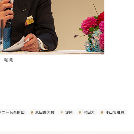
堤 剛
ソニー音楽財団
原田慶太楼
堤剛
宮田大
小山実稚恵