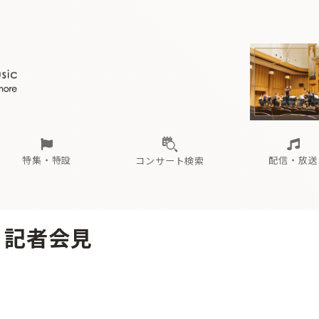
ール
（毎月更新）
東
電子版（無料・月刊）
トピックス
関西
フェスタサマーミューザKAWASAKI 2026
北海道・東北
注目公演
配布場所
インタビュー
中部
定期購読
中国・四国
CD新譜
N響＆東響 《7つ
九州・沖縄
書籍近刊
ロが推す！間違いないオーケストラコンサート
過去の特集
の先と
ブ配信スケジュール
さ
オーケストラの楽屋から
た
な
有料ライブ配信スケジュール
は
ま
や
海の向こうの音楽家
ら
わ
Aからの
載
特集・特設
配信・放送
コンサート検索
ール
（毎月更新）
東
電子版（無料・月刊）
トピックス
関西
フェスタサマーミューザKAWASAKI 2026
北海道・東北
注目公演
配布場所
インタビュー
中部
定期購読
中国・四国
CD新譜
N響＆東響 《7つ
九州・沖縄
書籍近刊
 記者会見
ロが推す！間違いないオーケストラコンサート
過去の特集
の先と
ブ配信スケジュール
さ
オーケストラの楽屋から
た
な
有料ライブ配信スケジュール
は
ま
や
海の向こうの音楽家
ら
わ
Aからの
載