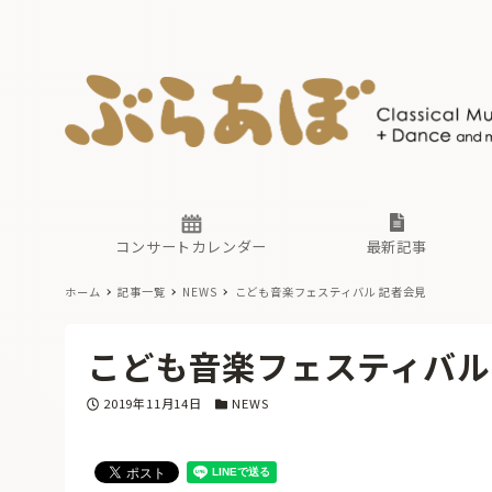
ニュース
ヤマハホ
番組一覧
東京・関
ぶらあぼ
現場のプ
古楽とそ
無料ライ
あ
か
過去の連
コンサートカレンダー
最新記事
ホーム
記事一覧
NEWS
こども音楽フェスティバル 記者会見
ニュース
ヤマハホ
番組一覧
東京・関
ぶらあぼ
こども音楽フェスティバル
現場のプ
古楽とそ
無料ライ
あ
か
投稿日
カテゴリー
2019年11月14日
NEWS
過去の連