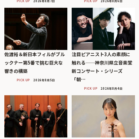
PICK UP
2026年8月7日
PICK UP
2026年8月6日
佐渡裕＆新日本フィルがブル
注目ピアニスト3人の素顔に
ックナー第5番で挑む巨大な
触れる──神奈川県立音楽堂
響きの構築
新コンサート・シリーズ
「朝…
PICK UP
2026年8月5日
PICK UP
2026年8月4日