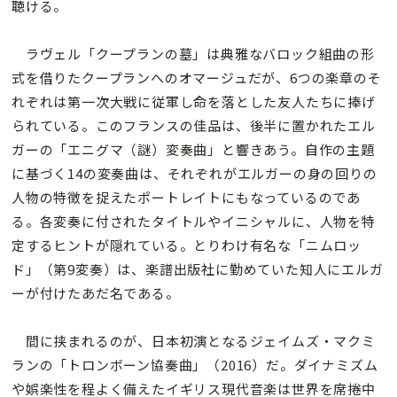
聴ける。
ラヴェル「クープランの墓」は典雅なバロック組曲の形
式を借りたクープランへのオマージュだが、6つの楽章のそ
れぞれは第一次大戦に従軍し命を落とした友人たちに捧げ
られている。このフランスの佳品は、後半に置かれたエル
ガーの「エニグマ（謎）変奏曲」と響きあう。自作の主題
に基づく14の変奏曲は、それぞれがエルガーの身の回りの
人物の特徴を捉えたポートレイトにもなっているのであ
る。各変奏に付されたタイトルやイニシャルに、人物を特
定するヒントが隠れている。とりわけ有名な「ニムロッ
ド」（第9変奏）は、楽譜出版社に勤めていた知人にエルガ
ーが付けたあだ名である。
間に挟まれるのが、日本初演となるジェイムズ・マクミ
ランの「トロンボーン協奏曲」（2016）だ。ダイナミズム
や娯楽性を程よく備えたイギリス現代音楽は世界を席捲中