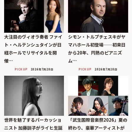
大注目のヴィオラ奏者 ファイ
シモン・トルプチェスキがヤ
ト・ヘルテンシュタインが日
マハホール初登場──初来日
経ホールでリサイタルを開
から20年、円熟のピアニズ
催…
ム…
PICK UP
2026年7月28日
PICK UP
2026年7月28日
世界を魅了するパーカッショ
「武生国際音楽祭2026」――夏の
ニスト 加藤訓子がライヒ生誕
終わり、豪華アーティストが