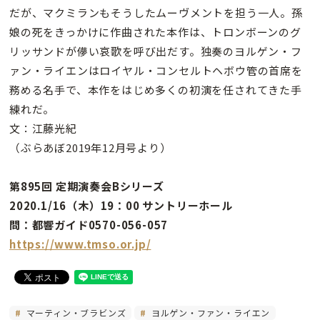
だが、マクミランもそうしたムーヴメントを担う一人。孫
娘の死をきっかけに作曲された本作は、トロンボーンのグ
リッサンドが儚い哀歌を呼び出だす。独奏のヨルゲン・フ
ァン・ライエンはロイヤル・コンセルトヘボウ管の首席を
務める名手で、本作をはじめ多くの初演を任されてきた手
練れだ。
文：江藤光紀
（ぶらあぼ2019年12月号より）
第895回 定期演奏会Bシリーズ
2020.1/16（木）19：00 サントリーホール
問：都響ガイド0570-056-057
https://www.tmso.or.jp/
マーティン・ブラビンズ
ヨルゲン・ファン・ライエン