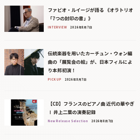
ファビオ・ルイージが語る 《オラトリオ
「7つの封印の書」》
INTERVIEW
2026年8月7日
伝統楽器を用いたカーチュン・ウォン編
曲の「展覧会の絵」が、日本フィルによ
り本邦初演！
PICK UP
2026年8月7日
【CD】フランスのピアノ曲 近代の華やぎ
Ⅰ 井上二葉の演奏記録
New Release Selection
2026年8月7日