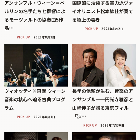
アンサンブル・ウィーン＝ベ
国際的に活躍する実力派ヴァ
ルリンの名手たちと群響によ
イオリニスト松本紘佳が奏で
るモーツァルトの協奏曲5作
る極上の響き
品…
PICK UP
2026年8月2日
PICK UP
2026年8月3日
ヴィオッティ×東響 ウィーン
長年の信頼が生む、音楽のア
音楽の核心へ迫る古典プログ
ンサンブル──円光寺雅彦と
ラム
山崎伸子が贈る東京フィル
「渋…
PICK UP
2026年8月1日
PICK UP
2026年7月30日