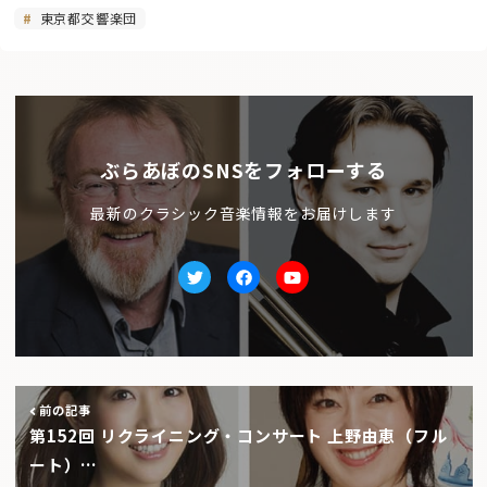
東京都交響楽団
ぶらあぼのSNSをフォローする
最新のクラシック音楽情報をお届けします
Twitter
facebook
Youtube
前の記事
第152回 リクライニング・コンサート 上野由恵（フル
ート）…