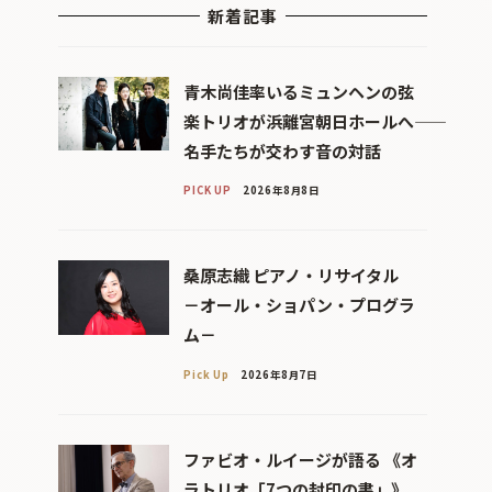
新着記事
青木尚佳率いるミュンヘンの弦
楽トリオが浜離宮朝日ホールへ――
名手たちが交わす音の対話
PICK UP
2026年8月8日
桑原志織 ピアノ・リサイタル
－オール・ショパン・プログラ
ム－
Pick Up
2026年8月7日
ファビオ・ルイージが語る 《オ
ラトリオ「7つの封印の書」》