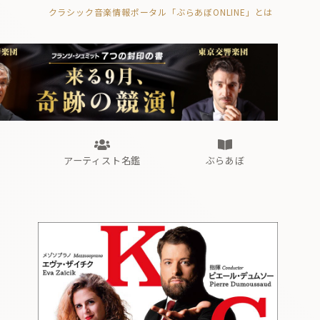
クラシック音楽情報ポータル「ぶらあぼONLINE」とは
の封印の書》
海外公演
FROM編集部
眺望
ぶらあぼブラス！
フォルテピアノ・オデッセイ
アーティスト名鑑
ぶらあぼ
の封印の書》
海外公演
FROM編集部
眺望
ぶらあぼブラス！
フォルテピアノ・オデッセイ