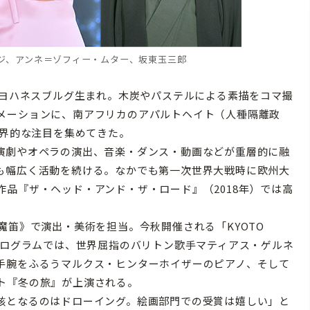
ジ、アンネ＝ゾフィー・ムター、坂東玉三郎
・ヨハネスブルグ生まれ。木炭やパステルによる素描をコマ撮
メーションに、南アフリカのアパルトヘイト（人種隔離政
世界的な注目を集めてきた。
演劇やオペラの演出、音楽・ダンス・動画などが重層的に融
も幅広く活動を続ける。なかでも第一次世界大戦時に欧州大
品『ザ・ヘッド・アンド・ザ・ロード』（2018年）では高
魔笛》で演出・美術を担当。今秋開催される「KYOTO
の公式プログラムでは、世界屈指のバリトン歌手マティアス・ゲルネ
手腕をふるうマルクス・ヒンターホイザーのピアノ、そして
ト『冬の旅』が上演される。
核となるのはドローイング。絵画部門での受賞は嬉しい」と