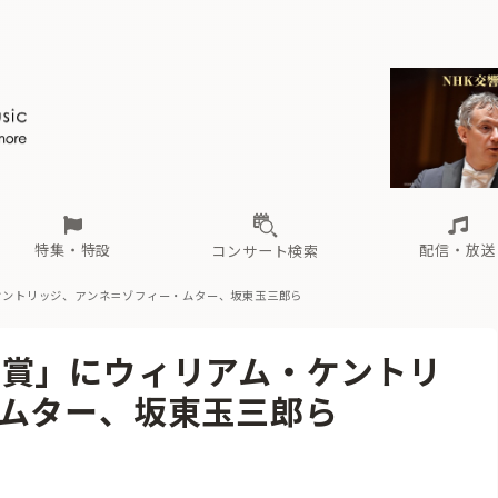
ール
（毎月更新）
東
電子版（無料・月刊）
トピックス
関西
フェスタサマーミューザKAWASAKI 2026
北海道・東北
注目公演
配布場所
インタビュー
中部
定期購読
中国・四国
CD新譜
N響＆東響 《7つ
九州・沖縄
書籍近刊
ロが推す！間違いないオーケストラコンサート
過去の特集
の先と
ブ配信スケジュール
さ
オーケストラの楽屋から
た
な
有料ライブ配信スケジュール
は
ま
や
海の向こうの音楽家
ら
わ
Aからの
載
特集・特設
配信・放送
コンサート検索
ケントリッジ、アンネ＝ゾフィー・ムター、坂東玉三郎ら
ール
（毎月更新）
東
電子版（無料・月刊）
トピックス
関西
フェスタサマーミューザKAWASAKI 2026
北海道・東北
注目公演
配布場所
インタビュー
中部
定期購読
中国・四国
CD新譜
N響＆東響 《7つ
九州・沖縄
書籍近刊
賞」にウィリアム・ケントリ
ロが推す！間違いないオーケストラコンサート
過去の特集
の先と
ブ配信スケジュール
さ
オーケストラの楽屋から
た
な
有料ライブ配信スケジュール
は
ま
や
海の向こうの音楽家
ら
わ
Aからの
ムター、坂東玉三郎ら
載