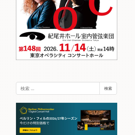
検
検索
索