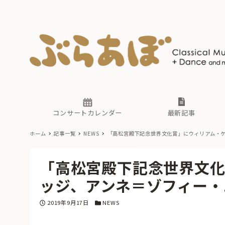
ニュース
ヤマハホ
番組一覧
東京・関
ぶらあぼ
現場のプ
古楽とそ
無料ライ
あ
か
過去の連
コンサートカレンダー
最新記事
ホーム
記事一覧
NEWS
「高松宮殿下記念世界文化賞」にウィリアム・
ニュース
ヤマハホ
番組一覧
東京・関
ぶらあぼ
「高松宮殿下記念世界文化
現場のプ
古楽とそ
無料ライ
あ
か
ッジ、アンネ＝ゾフィー・
過去の連
投稿日
カテゴリー
2019年9月17日
NEWS