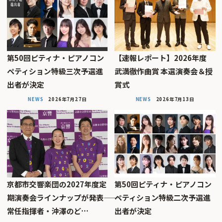
第50回ピティナ・ピアノコン
【速報レポート】2026年度
ペティション特級三次予選進
武満徹作曲賞 本選演奏会＆授
出者が決定
賞式
NEWS
2026年7月27日
NEWS
2026年7月13日
京都市交響楽団の2027年度定
第50回ピティナ・ピアノコン
期演奏会ラインナップが発表――
ペティション特級二次予選進
常任指揮者・沖澤のど…
出者が決定