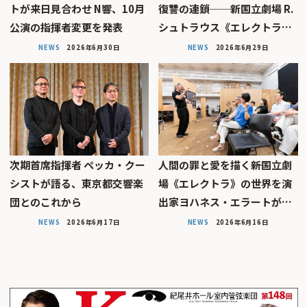
トが来日見合わせ N響、10月
復讐の連鎖──新国立劇場 R.
公演の指揮者変更を発表
シュトラウス《エレクトラ…
NEWS
2026年6月30日
NEWS
2026年6月29日
次期首席指揮者 ペッカ・クー
人間の罪と愛を描く――新国立劇
シストが語る、東京都交響楽
場《エレクトラ》の世界を演
団とのこれから
出家ヨハネス・エラートが…
NEWS
2026年6月17日
NEWS
2026年6月16日