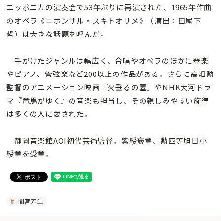
ニッポニカの演奏会で53年ぶりに再演された、1965年作曲
のオペラ《ニホンザル・スキトオリメ》（演出：田尾下
哲）は大きな話題を呼んだ。
手がけたジャンルは幅広く、合唱やオペラのほかに器楽
やピアノ、管弦楽など200以上の作品がある。さらに高畑勲
監督のアニメーション映画『火垂るの墓』やNHK大河ドラ
マ『竜馬がゆく』の音楽も担当し、その親しみやすい旋律
は多くの人に愛された。
静岡音楽館AOI初代芸術監督。紫綬褒章、勲四等旭日小
綬章を受章。
間宮芳生