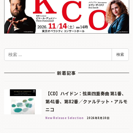
検
検索
索
新着記事
【CD】ハイドン：弦楽四重奏曲 第1番、
第41番、第82番／クァルテット・アルモ
ニコ
New Release Selection
2026年8月10日