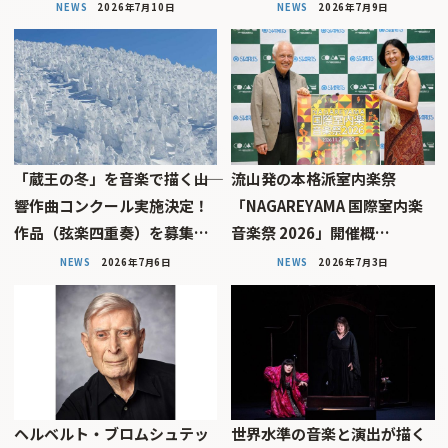
NEWS
2026年7月10日
NEWS
2026年7月9日
「蔵王の冬」を音楽で描く――山
流山発の本格派室内楽祭
響作曲コンクール実施決定！
「NAGAREYAMA 国際室内楽
作品（弦楽四重奏）を募集…
音楽祭 2026」開催概…
NEWS
2026年7月6日
NEWS
2026年7月3日
ヘルベルト・ブロムシュテッ
世界水準の音楽と演出が描く