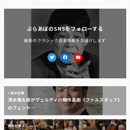
ぶらあぼのSNSをフォローする
最新のクラシック音楽情報をお届けします
Twitter
facebook
Youtube
前の記事
清水徹太郎がヴェルディの傑作喜劇《ファルスタッフ》
のフェント…
次の記事