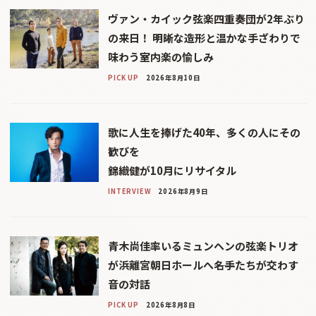
ヴァン・カイック弦楽四重奏団が2年ぶり
の来日！ 明晰な造形と温かな手ざわりで
味わう室内楽の愉しみ
PICK UP
2026年8月10日
歌に人生を捧げた40年、多くの人にその
歓びを
錦織健が10月にリサイタル
INTERVIEW
2026年8月9日
青木尚佳率いるミュンヘンの弦楽トリオ
が浜離宮朝日ホールへ――名手たちが交わす
音の対話
PICK UP
2026年8月8日