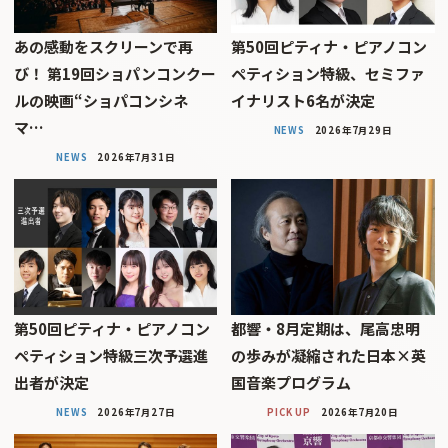
あの感動をスクリーンで再
第50回ピティナ・ピアノコン
び！ 第19回ショパンコンクー
ペティション特級、セミファ
ルの映画“ショパコンシネ
イナリスト6名が決定
マ…
NEWS
2026年7月29日
NEWS
2026年7月31日
第50回ピティナ・ピアノコン
都響・8月定期は、尾高忠明
ペティション特級三次予選進
の歩みが凝縮された日本×英
出者が決定
国音楽プログラム
NEWS
2026年7月27日
PICK UP
2026年7月20日