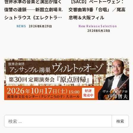
世界水準の音楽と演出が描く
【SACD】ベートーヴェン：
復讐の連鎖──新国立劇場 R.
交響曲第9番「合唱」 ／尾高
シュトラウス《エレクトラ…
忠明＆大阪フィル
NEWS
2026年6月29日
New Release Selection
2026年6月18日
検
検索
索