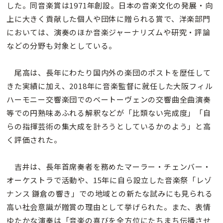
した。同音楽賞は1971年創設。日本の音楽文化の発展・向
上に大きく貢献した個人や団体に贈られる賞で、洋楽部門
においては、演奏のほか音楽ジャーナリズムや研究・評論
などの分野も対象としている。
尾高は、長年にわたり国内外の楽団のポストを歴任して
きた実績に加え、2018年に音楽監督に就任した大阪フィル
ハーモニー交響楽団でのベートーヴェンの交響曲全曲演奏
等での円熟味あふれる解釈などが「比類ない完成度」「自
らの指揮芸術の集大成を計ろうとしているかのよう」と高
く評価された。
吉井は、長年首席奏者を務めたマーラー・チェンバー・
オーケストラで活動や、15年に自ら設立した音楽祭「レゾ
ナンス 鎌倉の響き」での地域との新たな試みにも見られる
高い社会意識が贈賞の理由として挙げられた。また、表情
ゆたかな演奏は「音楽の喜びを全方位にたちまち伝播させ