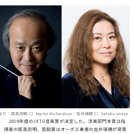
より：尾高忠明 C）Martin Richardson／吉井瑞穂 C）Satoko Imazu
2019年度のJXTG音楽賞が決定した。洋楽部門本賞は指
揮者の尾高忠明、奨励賞はオーボエ奏者の吉井瑞穂が受賞