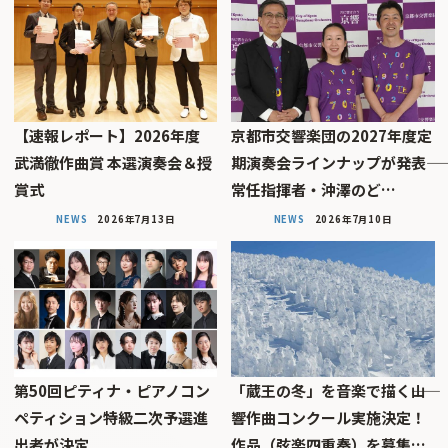
【速報レポート】2026年度
京都市交響楽団の2027年度定
武満徹作曲賞 本選演奏会＆授
期演奏会ラインナップが発表――
賞式
常任指揮者・沖澤のど…
NEWS
2026年7月13日
NEWS
2026年7月10日
第50回ピティナ・ピアノコン
「蔵王の冬」を音楽で描く――山
ペティション特級二次予選進
響作曲コンクール実施決定！
出者が決定
作品（弦楽四重奏）を募集…