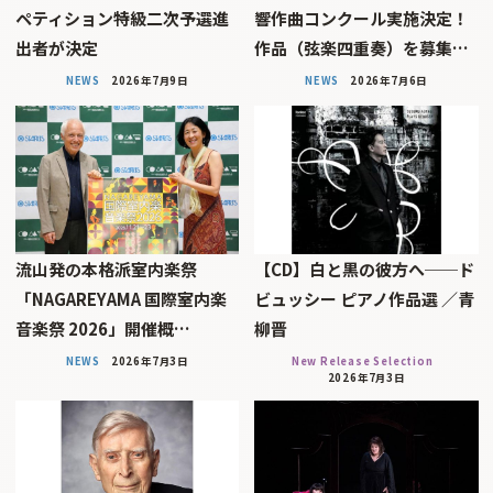
ペティション特級二次予選進
響作曲コンクール実施決定！
出者が決定
作品（弦楽四重奏）を募集…
NEWS
2026年7月9日
NEWS
2026年7月6日
流山発の本格派室内楽祭
【CD】白と黒の彼方へ──ド
「NAGAREYAMA 国際室内楽
ビュッシー ピアノ作品選 ／青
音楽祭 2026」開催概…
柳晋
NEWS
2026年7月3日
New Release Selection
2026年7月3日