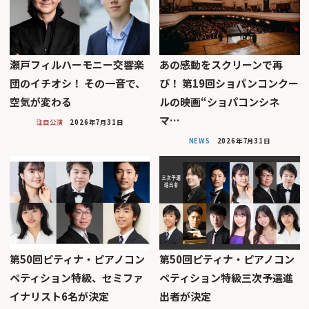
瀬戸フィルハーモニー交響楽
あの感動をスクリーンで再
団のイチオシ！ その一音で、
び！ 第19回ショパンコンクー
空気が変わる
ルの映画“ショパコンシネ
マ…
注目公演
2026年7月31日
NEWS
2026年7月31日
第50回ピティナ・ピアノコン
第50回ピティナ・ピアノコン
ペティション特級、セミファ
ペティション特級三次予選進
イナリスト6名が決定
出者が決定