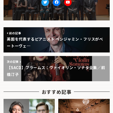
Twitter
facebook
Youtube
前の記事
英国を代表するピアニスト ベンジャミン・フリスがベ
ートーヴェ…
次の記事
【SACD】ブラームス：ヴァイオリン・ソナタ全集／前
橋汀子
おすすめ記事