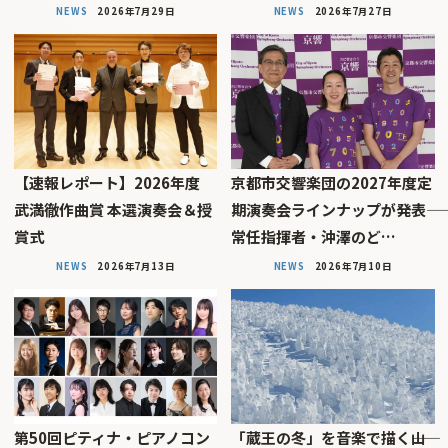
NEWS
2026年7月29日
NEWS
2026年7月27日
【速報レポート】2026年度
京都市交響楽団の2027年度定
武満徹作曲賞 本選演奏会＆授
期演奏会ラインナップが発表――
賞式
常任指揮者・沖澤のど…
NEWS
2026年7月13日
NEWS
2026年7月10日
第50回ピティナ・ピアノコン
「蔵王の冬」を音楽で描く――山