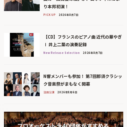
り本邦初演！
PICK UP
2026年8月7日
【CD】フランスのピアノ曲 近代の華やぎ
Ⅰ 井上二葉の演奏記録
New Release Selection
2026年8月7日
N響メンバーも参加！ 第7回那須クラシッ
ク音楽祭がまもなく開幕
注目公演
2026年8月6日