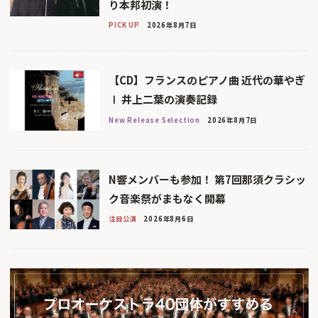
り本邦初演！
PICK UP
2026年8月7日
【CD】フランスのピアノ曲 近代の華やぎ
Ⅰ 井上二葉の演奏記録
New Release Selection
2026年8月7日
N響メンバーも参加！ 第7回那須クラシッ
ク音楽祭がまもなく開幕
注目公演
2026年8月6日