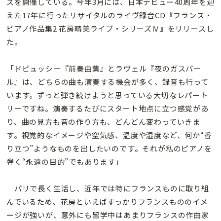
ズを開催している。今年3月には、日本デビュー40周年を迎
えた17年に行ったリサイタルのライヴ録音CD『フランス・
ピアノ作品集2 花房晴美ライブ・シリーズⅣ』をリリースし
た。
「ドビュッシー『前奏曲集』とラヴェル『夜のガスパー
ル』は、どちらの曲も演奏する機会が多く、録音も行って
います。ずっと弾き続けようと思っている大切なレパート
リーですね。演奏するたびにスタート地点に立つ感覚があ
り、曲の見方も音の作り方も、どんどん変わっていきま
す。視覚的なイメージや空気感、温度や湿度など、何か“香
り立つ”ようなものを出したいのです。それが私のピアノを
弾く“永遠の目的”でもあります」
パリで長く生活し、近年では特にフランスものに取り組
んでいるため、花房といえばすっかりフランスもののイメ
ージが強いが、意外にも留学中はあまりフランスの作曲家