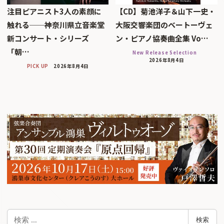
注目ピアニスト3人の素顔に
【CD】菊池洋子＆山下一史・
触れる──神奈川県立音楽堂
大阪交響楽団のベートーヴェ
新コンサート・シリーズ
ン・ピアノ協奏曲全集 Vo…
「朝…
New Release Selection
2026年8月4日
PICK UP
2026年8月4日
検
検索