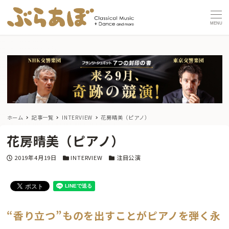
MENU
ホーム
記事一覧
INTERVIEW
花房晴美（ピアノ）
花房晴美（ピアノ）
投稿日
カテゴリー
カテゴリー
2019年4月19日
INTERVIEW
注目公演
“香り立つ”ものを出すことがピアノを弾く永