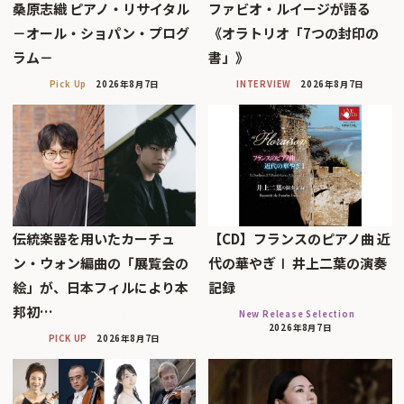
桑原志織 ピアノ・リサイタル
ファビオ・ルイージが語る
－オール・ショパン・プログ
《オラトリオ「7つの封印の
ラム－
書」》
Pick Up
2026年8月7日
INTERVIEW
2026年8月7日
伝統楽器を用いたカーチュ
【CD】フランスのピアノ曲 近
ン・ウォン編曲の「展覧会の
代の華やぎⅠ 井上二葉の演奏
絵」が、日本フィルにより本
記録
邦初…
New Release Selection
2026年8月7日
PICK UP
2026年8月7日