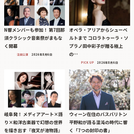
N響メンバーも参加！ 第7回那
オペラ・アリアからシューベ
須クラシック音楽祭がまもな
ルトまで コロラトゥーラ・ソ
く開幕
プラノ田中彩子が贈る極上
の…
注目公演
2026年8月6日
PICK UP
2026年8月6日
岐阜発！ メディアアート×語
ウィーン在住のバスバリトン
り×和洋古楽器で幻想の世界
平野和が語る混沌の時代に響
を描き出す『夜叉が池物語』
く「7つの封印の書」