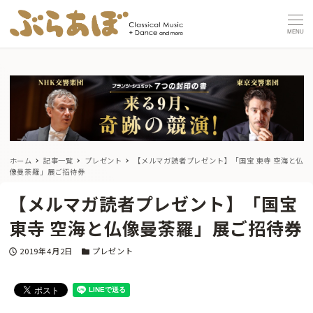
MENU
ホーム
記事一覧
プレゼント
【メルマガ読者プレゼント】「国宝 東寺 空海と仏
像曼荼羅」展ご招待券
【メルマガ読者プレゼント】「国宝
東寺 空海と仏像曼荼羅」展ご招待券
投稿日
カテゴリー
2019年4月2日
プレゼント