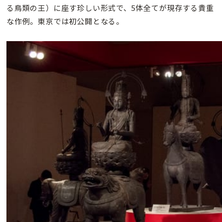
る鳥類の王）に座す珍しい形式で、5体全てが現存する貴重
な作例。東京では初公開となる。