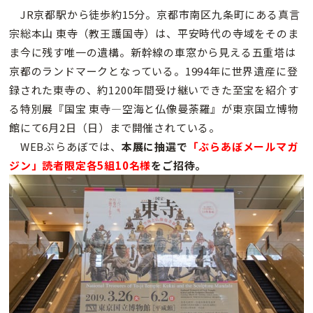
JR京都駅から徒歩約15分。京都市南区九条町にある真言
宗総本山 東寺（教王護国寺）は、平安時代の寺域をそのま
ま今に残す唯一の遺構。新幹線の車窓から見える五重塔は
京都のランドマークとなっている。1994年に世界遺産に登
録された東寺の、約1200年間受け継いできた至宝を紹介す
る特別展『国宝 東寺―空海と仏像曼荼羅』が東京国立博物
館にて6月2日（日）まで開催されている。
WEBぶらあぼでは、
本展に抽選で
「ぶらあぼメールマガ
ジン」読者限定各5組10名様
をご招待。