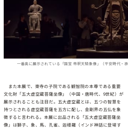
一番奥に展示されている「国宝 帝釈天騎象像」（平安時代・承
また本展で、東寺の子院である観智院の本尊である重要
文化財「五大虚空蔵菩薩坐像」（中国・唐時代、9世紀）が
展示されることも注目だ。五大虚空蔵とは、五つの智慧を
持つとされる虚空蔵菩薩を五方に配し、金剛界の五仏を象
徴すると言われる。本展に出品される「五大虚空蔵菩薩坐
像」は獅子、象、馬、孔雀、迦楼羅（インド神話に登場す