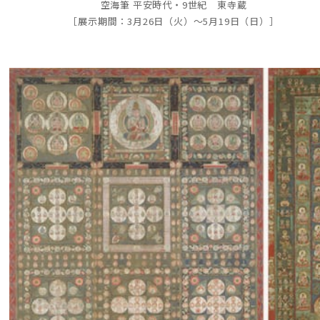
空海筆 平安時代・9世紀 東寺蔵
［展示期間：3月26日（火）～5月19日（日）］