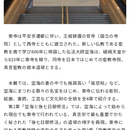
東寺は平安京遷都に伴い、王城鎮護の官寺（国立の寺
院）として西寺とともに建立された。新しい仏教である密
教を唐で学び806年に帰国した弘法大師空海は、嵯峨天皇か
ら823年に東寺を賜り、同寺を日本ではじめての密教寺院、
真言密教の根本道場とする。
本展では、空海の書の中でも格調高い「風信帖」など、
空海にまつわる数々の名宝をはじめ、東寺に伝わる彫刻、
絵画、書跡、工芸など文化財の全貌を全4章で紹介する。
第1章「空海と後七日御修法」では、空海によって始めら
れ現在でも東寺で行われている、真言宗で最も重要でかた
く秘された「後七日御修法」の道場の様子を再現。東寺に
伝わる密教独特の造形の名品を並べた第2章「密教美術の至