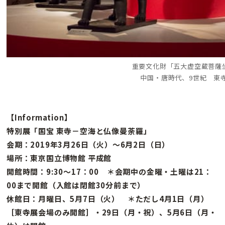
重要文化財「五大虚空蔵菩薩
中国・唐時代、9世紀 東
【Information】
特別展「国宝 東寺－空海と仏像曼荼羅」
会期：2019年3月26日（火）～6月2日（日）
場所：東京国立博物館 平成館
開館時間：9:30〜17：00 ＊会期中の金曜・土曜は21：
00まで開館（入館は閉館30分前まで）
休館日：月曜日、5月7日（火） ＊ただし4月1日（月）
［東寺展会場のみ開館］・29日（月・祝）、5月6日（月・