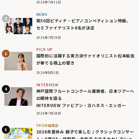
2026年7月31日
NEWS
第50回ピティナ・ピアノコンペティション特級、
セミファイナリスト6名が決定
2026年7月29日
PICK UP
国際的に活躍する実力派ヴァイオリニスト松本紘佳
が奏でる極上の響き
2026年8月2日
INTERVIEW
神戸国際フルートコンクール優勝者、日本ツアーへ
の期待を語る
INTERVIEW ファビアン・ヨハネス・エッガー
2026年7月28日
FROM編集部
2026年夏休み 親子で楽しむ♪クラシックコンサー
ト｜0歳OK・体験型・本格派 おすすめセレクショ