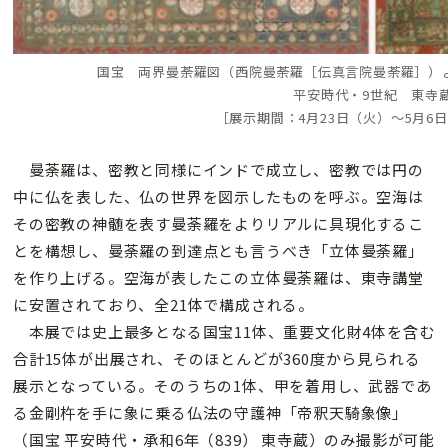
国宝 両界曼荼羅図（西院曼荼羅［伝真言院曼荼羅］）
平安時代・9世紀 東寺
［展示期間：4月23日（火）～5月6
曼荼羅は、密教と同様にインドで成立し、密教では円の
中に仏を表した、仏の世界を図示したものを呼ぶ。空海は
その密教の神髄を表す曼荼羅をよりリアルに具現化するこ
とを構想し、曼荼羅の到達点とも言うべき「立体曼荼羅」
を作り上げる。空海が表したこの立体曼荼羅は、東寺講堂
に安置されており、全21体で構成される。
本展では史上最多となる国宝11体、重要文化財4体を含む
合計15体が出展され、そのほとんどが360度から見られる
展示となっている。そのうちの1体、甲を着用し、武器であ
る金剛杵を手に象に乗る仏法の守護神「帝釈天騎象像」
（国宝 平安時代・承和6年（839） 東寺蔵）のみ撮影が可能