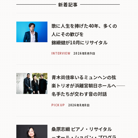
新着記事
歌に人生を捧げた40年、多くの
人にその歓びを
錦織健が10月にリサイタル
INTERVIEW
2026年8月9日
青木尚佳率いるミュンヘンの弦
楽トリオが浜離宮朝日ホールへ――
名手たちが交わす音の対話
PICK UP
2026年8月8日
桑原志織 ピアノ・リサイタル
－オール・ショパン・プログラ