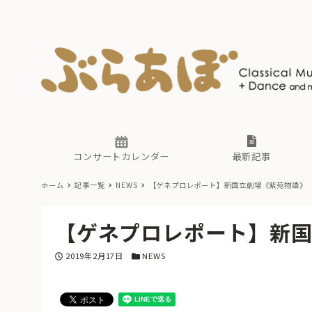
ニュース
ヤマハホ
番組一覧
東京・関
ぶらあぼ
現場のプ
古楽とそ
無料ライ
あ
か
過去の連
コンサートカレンダー
最新記事
ホーム
記事一覧
NEWS
【ゲネプロレポート】新国立劇場《紫苑物語》
ニュース
ヤマハホ
番組一覧
東京・関
ぶらあぼ
【ゲネプロレポート】新
現場のプ
古楽とそ
無料ライ
あ
か
投稿日
カテゴリー
2019年2月17日
NEWS
過去の連