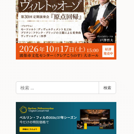
検
検索
索