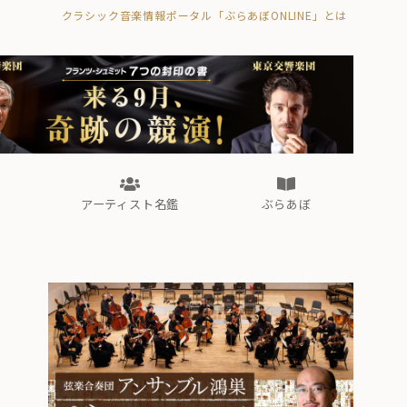
クラシック音楽情報ポータル「ぶらあぼONLINE」とは
の封印の書》
海外公演
FROM編集部
眺望
ぶらあぼブラス！
フォルテピアノ・オデッセイ
アーティスト名鑑
ぶらあぼ
の封印の書》
海外公演
FROM編集部
眺望
ぶらあぼブラス！
フォルテピアノ・オデッセイ