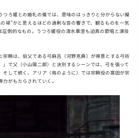
うつろ姫との婚礼の儀では、意味のはっきりと分からない擬
乱の場”かと思えるほどの過剰な音の響きで、観るものを一気
は圧倒的なもの。うつろ姫役の清水華澄も迫真の歌唱と演技
た宗頼は、伯父である弓麻呂（河野克典）が得意とする弓術
）」で父（小山陽二郎）と決別するシーンでは、弓を張って
。そして続く、アリア〈鳥のように〉では宗頼役の髙田が宗
得力がもたらされていく。