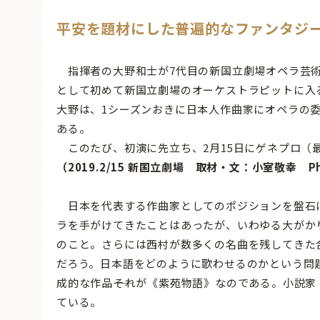
平安を題材にした普遍的なファンタジ
指揮者の大野和士が7代目の新国立劇場オペラ芸術監
として初めて新国立劇場のオーケストラピットに入
大野は、1シーズンおきに日本人作曲家にオペラの
ある。
このたび、初演に先立ち、2月15日にゲネプロ（
（2019.2/15 新国立劇場 取材・文：小室敬幸 Phot
日本を代表する作曲家としてのポジションを盤石に
ラを手がけてきたことはあったが、いわゆる大がか
のこと。さらには西村が数多くの名曲を残してきた
だろう。日本語をどのように歌わせるのかという問
成的な作品――それが《紫苑物語》なのである。小説家・石
ている。