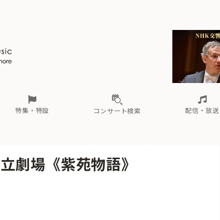
ール
（毎月更新）
東
電子版（無料・月刊）
トピックス
関西
フェスタサマーミューザKAWASAKI 2026
北海道・東北
注目公演
配布場所
インタビュー
中部
定期購読
中国・四国
CD新譜
N響＆東響 《7つ
九州・沖縄
書籍近刊
ロが推す！間違いないオーケストラコンサート
過去の特集
の先と
ブ配信スケジュール
さ
オーケストラの楽屋から
た
な
有料ライブ配信スケジュール
は
ま
や
海の向こうの音楽家
ら
わ
Aからの
載
特集・特設
配信・放送
コンサート検索
ール
（毎月更新）
東
電子版（無料・月刊）
トピックス
関西
フェスタサマーミューザKAWASAKI 2026
北海道・東北
注目公演
配布場所
インタビュー
中部
定期購読
中国・四国
CD新譜
N響＆東響 《7つ
九州・沖縄
書籍近刊
国立劇場《紫苑物語》
ロが推す！間違いないオーケストラコンサート
過去の特集
の先と
ブ配信スケジュール
さ
オーケストラの楽屋から
た
な
有料ライブ配信スケジュール
は
ま
や
海の向こうの音楽家
ら
わ
Aからの
載