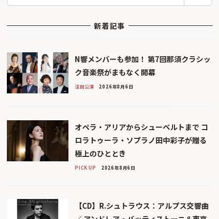
索
新着記事
N響メンバーも参加！ 第7回那須クラシッ
ク音楽祭がまもなく開幕
注目公演
2026年8月6日
オペラ・アリアからシューベルトまで コ
ロラトゥーラ・ソプラノ田中彩子が贈る
極上のひととき
PICK UP
2026年8月6日
【CD】R.シュトラウス：アルプス交響曲
／ アンドレア・バッティストーニ＆東京