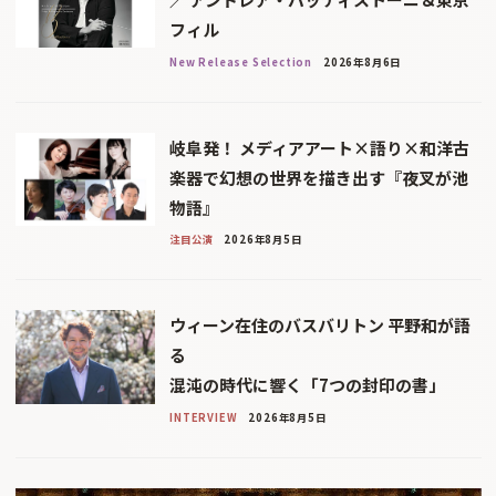
フィル
New Release Selection
2026年8月6日
岐阜発！ メディアアート×語り×和洋古
楽器で幻想の世界を描き出す『夜叉が池
物語』
注目公演
2026年8月5日
ウィーン在住のバスバリトン 平野和が語
る
混沌の時代に響く「7つの封印の書」
INTERVIEW
2026年8月5日