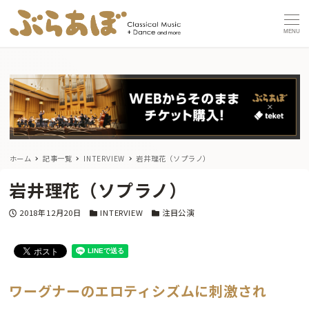
MENU
ホーム
記事一覧
INTERVIEW
岩井理花（ソプラノ）
岩井理花（ソプラノ）
投稿日
カテゴリー
カテゴリー
2018年12月20日
INTERVIEW
注目公演
ワーグナーのエロティシズムに刺激され