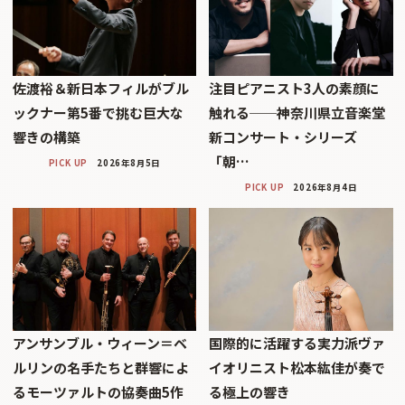
佐渡裕＆新日本フィルがブル
注目ピアニスト3人の素顔に
ックナー第5番で挑む巨大な
触れる──神奈川県立音楽堂
響きの構築
新コンサート・シリーズ
「朝…
PICK UP
2026年8月5日
PICK UP
2026年8月4日
アンサンブル・ウィーン＝ベ
国際的に活躍する実力派ヴァ
ルリンの名手たちと群響によ
イオリニスト松本紘佳が奏で
るモーツァルトの協奏曲5作
る極上の響き