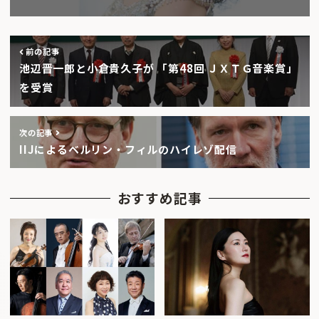
前の記事
池辺晋一郎と小倉貴久子が 「第48回 ＪＸＴＧ音楽賞」
を受賞
次の記事
IIJによるベルリン・フィルのハイレゾ配信
おすすめ記事