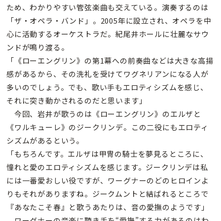
ため、わかりやすい管弦楽曲も交えている。演奏するのは
「ザ・オペラ・バンド」。2005年に設立され、オペラを中
心に活動するオーケストラだ。紀尾井ホールに壮麗なサウ
ンドが鳴り渡る。
「《ローエングリン》の第1幕への前奏曲などは大きな高揚
感があるから、その洗礼を受けてワグネリアンになる人が
多いのでしょう。でも、歌い手もエロティシズムを感じ、
それに突き動かされるのだと思います」
今回、岩井が歌うのは《ローエングリン》のエルザと
《ワルキューレ》のジークリンデ。この二役にもエロティ
シズムがあるという。
「もちろんです。エルザは甲冑の騎士を夢見るところに、
憧れと愛のエロティシズムを感じます。ジークリンデは私
には一番愛おしい役ですが、ワーグナーのどのヒロインよ
りもそれがありますね。ジークムントと結ばれるところで
『あなたこそ春』と歌うあたりは、音の愛撫のようです」
ワーグナーの音楽に聴き手を“愛撫”する力があるのはわ