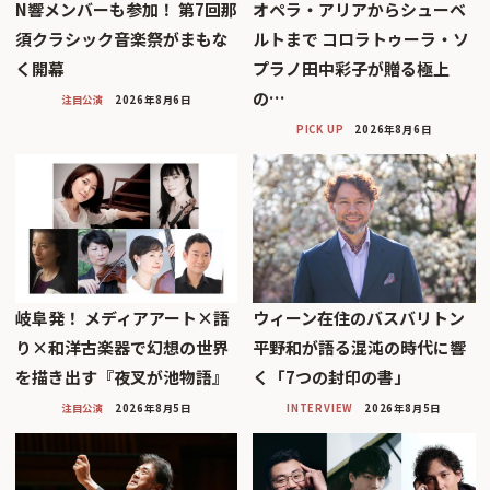
N響メンバーも参加！ 第7回那
オペラ・アリアからシューベ
須クラシック音楽祭がまもな
ルトまで コロラトゥーラ・ソ
く開幕
プラノ田中彩子が贈る極上
の…
注目公演
2026年8月6日
PICK UP
2026年8月6日
岐阜発！ メディアアート×語
ウィーン在住のバスバリトン
り×和洋古楽器で幻想の世界
平野和が語る混沌の時代に響
を描き出す『夜叉が池物語』
く「7つの封印の書」
注目公演
2026年8月5日
INTERVIEW
2026年8月5日