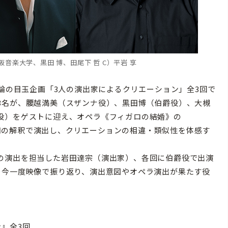
音楽大学、黒田 博、田尾下 哲 C）平岩 享
論の目玉企画「3人の演出家によるクリエーション」全3回で
3名が、腰越満美（スザンナ役）、黒田博（伯爵役）、大槻
役）をゲストに迎え、オペラ《フィガロの結婚》の
e”」を三者三用の解釈で演出し、クリエーションの相違・類似性を体感す
の演出を担当した岩田達宗（演出家）、各回に伯爵役で出演
を今一度映像で振り返り、演出意図やオペラ演出が果たす役
』全3回