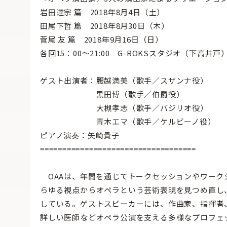
岩田達宗 篇 2018年8月4日（土）
田尾下哲 篇 2018年8月30日（木）
菅尾 友 篇 2018年9月16日（日）
各回15：00〜21:00 G-ROKSスタジオ（下高井戸）
ゲスト出演者：腰越満美（歌手／スザンナ役）
黒田博（歌手／伯爵役）
大槻孝志（歌手／バジリオ役）
青木エマ（歌手／ケルビーノ役）
ピアノ演奏：矢崎貴子
===================================
OAAは、年間を通じてトークセッションやワーク
らゆる視点からオペラという芸術表現を見つめ直し
している。ゲストスピーカーには、作曲家、指揮者
詳しい医師などオペラ公演を支える多様なプロフェ