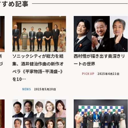
すすめ記事
新
ソニックシティが総力を結
西村悟が描き出す奥深きリ
づ
集、酒井健治作曲の新作オ
ートの世界
ペラ《平家物語−平清盛−》
PICK UP
2025年4月21日
を10…
NEWS
2025年5月20日