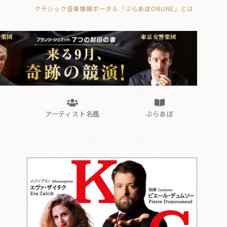
クラシック音楽情報ポータル「ぶらあぼONLINE」とは
の封印の書》
海外公演
FROM編集部
眺望
ぶらあぼブラス！
フォルテピアノ・オデッセイ
アーティスト名鑑
ぶらあぼ
の封印の書》
海外公演
FROM編集部
眺望
ぶらあぼブラス！
フォルテピアノ・オデッセイ