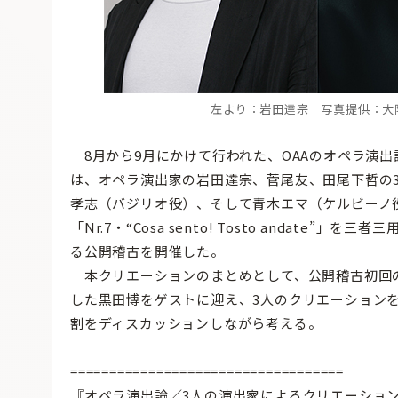
左より：岩田達宗 写真提供：大阪
8月から9月にかけて行われた、OAAのオペラ演出
は、オペラ演出家の岩田達宗、菅尾友、田尾下哲の
孝志（バジリオ役）、そして青木エマ（ケルビーノ
「Nr.7・“Cosa sento! Tosto andat
る公開稽古を開催した。
本クリエーションのまとめとして、公開稽古初回
した黒田博をゲストに迎え、3人のクリエーション
割をディスカッションしながら考える。
===================================
『オペラ演出論／3人の演出家によるクリエーション