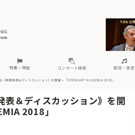
ール
（毎月更新）
東
電子版（無料・月刊）
トピックス
関西
フェスタサマーミューザKAWASAKI 2026
北海道・東北
注目公演
配布場所
インタビュー
中部
定期購読
中国・四国
CD新譜
N響＆東響 《7つ
九州・沖縄
書籍近刊
ロが推す！間違いないオーケストラコンサート
過去の特集
の先と
ブ配信スケジュール
さ
オーケストラの楽屋から
た
な
有料ライブ配信スケジュール
は
ま
や
海の向こうの音楽家
ら
わ
Aからの
載
特集・特設
配信・放送
コンサート検索
《映像発表＆ディスカッション》を開催〜「OPERA ART ACADEMIA 2018」
ール
（毎月更新）
東
電子版（無料・月刊）
トピックス
関西
フェスタサマーミューザKAWASAKI 2026
北海道・東北
注目公演
配布場所
インタビュー
中部
定期購読
中国・四国
CD新譜
N響＆東響 《7つ
九州・沖縄
書籍近刊
発表＆ディスカッション》を開
ロが推す！間違いないオーケストラコンサート
過去の特集
の先と
ブ配信スケジュール
さ
オーケストラの楽屋から
た
な
有料ライブ配信スケジュール
は
ま
や
海の向こうの音楽家
ら
わ
Aからの
MIA 2018」
載