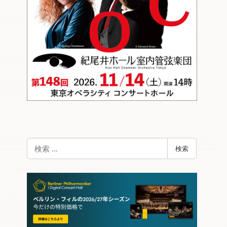
検
検索
索