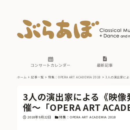
ニュース
ヤマハホ
番組一覧
東京・関
ぶらあぼ
現場のプ
古楽とそ
無料ライ
あ
か
過去の連
コンサートカレンダー
最新記事
ホーム
記事一覧
特集：OPERA ART ACADEMIA 2018
3人の演出家による
ニュース
ヤマハホ
番組一覧
東京・関
ぶらあぼ
3人の演出家による《映像
現場のプ
古楽とそ
無料ライ
あ
か
催〜「OPERA ART ACADE
過去の連
投稿日
カテゴリー
2018年9月22日
特集：OPERA ART ACADEMIA 2018