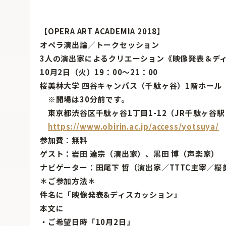
【OPERA ART ACADEMIA 2018】
オペラ演出論／トークセッション
3人の演出家によるクリエーション《映像発表＆デ
10月2日（火）19：00〜21：00
桜美林大学 四谷キャンパス（千駄ヶ谷）1階ホール
※開場は30分前です。
東京都渋谷区千駄ヶ谷1丁目1-12（JR千駄ヶ谷駅
https://www.obirin.ac.jp/access/yotsuya/
参加費：無料
ゲスト：岩田 達宗（演出家）、黒田 博（声楽家）
ナビゲーター：田尾下 哲（演出家／TTTC主宰／桜
＊ご参加方法＊
件名に「映像発表&ディスカッション」
本文に
・ご希望日時「10月2日」