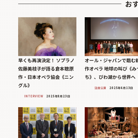
お
早くも再演決定！ ソプラノ
オール・ジャパンで臨む
佐藤美枝子が語る倉本聰原
作オペラ 地球の叫び《み
作・日本オペラ協会《ニン
ち》、びわ湖から世界へ
グル》
注目公演
2025年6月13日
INTERVIEW
2025年8月23日