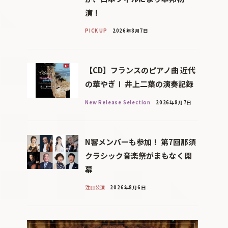
演！
PICK UP
2026年8月7日
【CD】フランスのピアノ曲 近代
の華やぎⅠ 井上二葉の演奏記録
New Release Selection
2026年8月7日
N響メンバーも参加！ 第7回那須
クラシック音楽祭がまもなく開
幕
注目公演
2026年8月6日