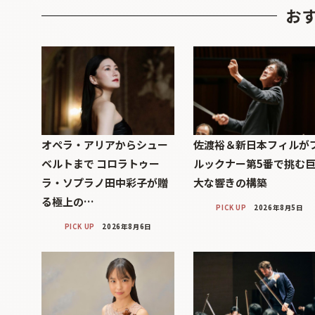
お
オペラ・アリアからシュー
佐渡裕＆新日本フィルが
ベルトまで コロラトゥー
ルックナー第5番で挑む
ラ・ソプラノ田中彩子が贈
大な響きの構築
る極上の…
PICK UP
2026年8月5日
PICK UP
2026年8月6日