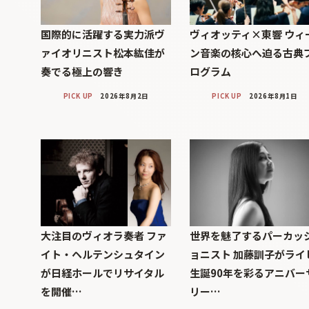
国際的に活躍する実力派ヴ
ヴィオッティ×東響 ウィ
ァイオリニスト松本紘佳が
ン音楽の核心へ迫る古典
奏でる極上の響き
ログラム
PICK UP
2026年8月2日
PICK UP
2026年8月1日
大注目のヴィオラ奏者 ファ
世界を魅了するパーカッ
イト・ヘルテンシュタイン
ョニスト 加藤訓子がライ
が日経ホールでリサイタル
生誕90年を彩るアニバー
を開催…
リー…