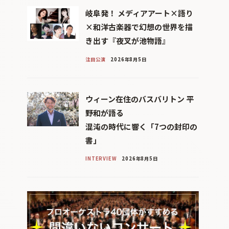
岐阜発！ メディアアート×語り
×和洋古楽器で幻想の世界を描
き出す『夜叉が池物語』
注目公演
2026年8月5日
ウィーン在住のバスバリトン 平
野和が語る
混沌の時代に響く「7つの封印の
書」
INTERVIEW
2026年8月5日