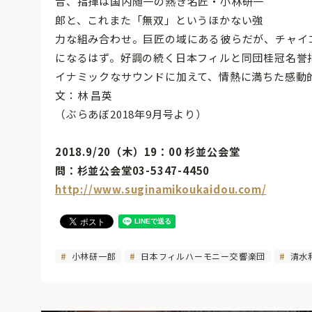
音、指揮は国内随一の熱き名匠・小林研一
郎と、これまた「無双」というほかない強
力な組み合わせ。巨匠の域にある彼らだが、チャイ
になるはず。好調の続く日本フィルと同団桂冠名誉
イナミックなサウンドに加えて、情熱に満ちた感動
文：林 昌英
（ぶらあぼ2018年9月号より）
2018.9/20（木）19：00 杉並公会堂
問：杉並公会堂03-5347-4450
http://www.suginamikoukaidou.com/
小林研一郎
日本フィルハーモニー交響楽団
清水