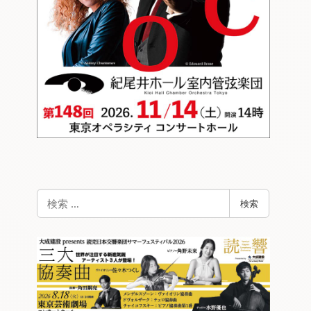
検
検索
索