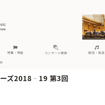
ール
（毎月更新）
東
電子版（無料・月刊）
トピックス
関西
フェスタサマーミューザKAWASAKI 2026
北海道・東北
注目公演
配布場所
インタビュー
中部
定期購読
中国・四国
CD新譜
N響＆東響 《7つ
九州・沖縄
書籍近刊
ロが推す！間違いないオーケストラコンサート
過去の特集
の先と
ブ配信スケジュール
さ
オーケストラの楽屋から
た
な
有料ライブ配信スケジュール
は
ま
や
海の向こうの音楽家
ら
わ
Aからの
載
特集・特設
配信・放送
コンサート検索
3回
ール
（毎月更新）
東
電子版（無料・月刊）
トピックス
関西
フェスタサマーミューザKAWASAKI 2026
北海道・東北
注目公演
配布場所
インタビュー
中部
定期購読
中国・四国
CD新譜
N響＆東響 《7つ
九州・沖縄
書籍近刊
ズ2018‐19 第3回
ロが推す！間違いないオーケストラコンサート
過去の特集
の先と
ブ配信スケジュール
さ
オーケストラの楽屋から
た
な
有料ライブ配信スケジュール
は
ま
や
海の向こうの音楽家
ら
わ
Aからの
載