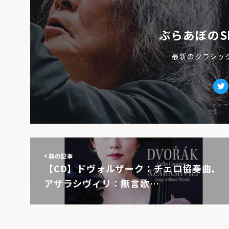
ぶらあぼのS
最新のクラシッ
Tw
前の記事
【CD】ドヴォルザーク：チェロ協奏曲、
アザラシヴィリ：無言歌…