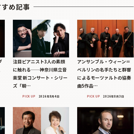
すすめ記事
ブ
注目ピアニスト3人の素顔
アンサンブル・ウィーン＝
巨
に触れる──神奈川県立音
ベルリンの名手たちと群響
楽堂 新コンサート・シリー
によるモーツァルトの協奏
ズ「朝…
曲5作品…
PICK UP
2026年8月4日
PICK UP
2026年8月3日