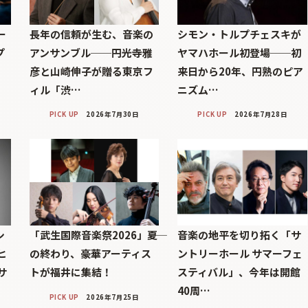
ー
長年の信頼が生む、音楽の
シモン・トルプチェスキが
プ
アンサンブル──円光寺雅
ヤマハホール初登場──初
彦と山崎伸子が贈る東京フ
来日から20年、円熟のピア
ィル「渋…
ニズム…
PICK UP
2026年7月30日
PICK UP
2026年7月28日
シ
「武生国際音楽祭2026」――夏
音楽の地平を切り拓く「サ
ヒ
の終わり、豪華アーティス
ントリーホール サマーフェ
サ
トが福井に集結！
スティバル」、今年は開館
40周…
PICK UP
2026年7月25日