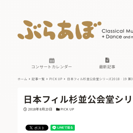
ニュース
ヤマハホ
番組一覧
東京・関
ぶらあぼ
現場のプ
古楽とそ
無料ライ
あ
か
過去の連
コンサートカレンダー
最新記事
ホーム
記事一覧
PICK UP
日本フィル杉並公会堂シリーズ2018‐19 第
ニュース
ヤマハホ
番組一覧
東京・関
ぶらあぼ
日本フィル杉並公会堂シリー
現場のプ
古楽とそ
無料ライ
あ
か
投稿日
カテゴリー
2018年8月23日
PICK UP
過去の連