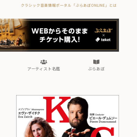
クラシック音楽情報ポータル「ぶらあぼONLINE」とは
の封印の書》
海外公演
FROM編集部
眺望
ぶらあぼブラス！
フォルテピアノ・オデッセイ
アーティスト名鑑
ぶらあぼ
の封印の書》
海外公演
FROM編集部
眺望
ぶらあぼブラス！
フォルテピアノ・オデッセイ