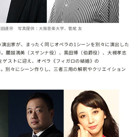
、岩田達宗 写真提供：大阪音楽大学、菅尾 友
の演出家が、まったく同じオペラの1シーンを別々に演出した
弾。腰越満美（スザンナ役）、黒田博（伯爵役）、大槻孝志
をゲストに迎え、オペラ《フィガロの結婚》の
e”」を演出する。別々にシーン作りし、三者三用の解釈やクリエイション