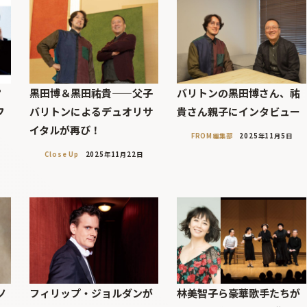
?
黒田博＆黒田祐貴——父子
バリトンの黒田博さん、祐
フ
バリトンによるデュオリサ
貴さん親子にインタビュー
イタルが再び！
FROM編集部
2025年11月5日
Close Up
2025年11月22日
ノ
フィリップ・ジョルダンが
林美智子ら豪華歌手たちが