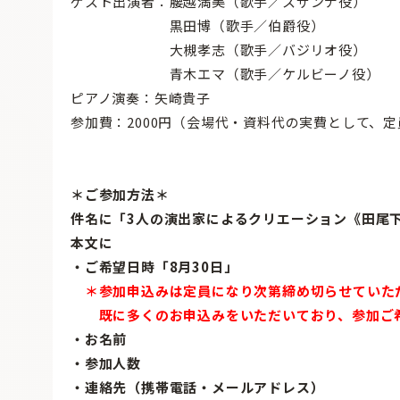
ゲスト出演者：腰越満美（歌手／スザンナ役）
黒田博（歌手／伯爵役）
大槻孝志（歌手／バジリオ役）
青木エマ（歌手／ケルビーノ役）
ピアノ演奏：矢崎貴子
参加費：2000円（会場代・資料代の実費として、
＊ご参加方法＊
件名に「3人の演出家によるクリエーション《田尾下
本文に
・ご希望日時「8月30日」
＊参加申込みは定員になり次第締め切らせていた
既に多くのお申込みをいただいており、参加ご希
・お名前
・参加人数
・連絡先（携帯電話・メールアドレス）