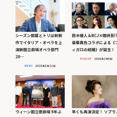
シーズン開幕とトリは新制
鈴木優人＆BCJ✕隈研吾!
作でイタリア・オペラを上
豪華異色コラボによる《
演――新国立劇場オペラ部門
ィガロの結婚》が誕生！
20…
PICK UP
2026年1月9日
NEWS
2026年1月21日
ウィーン国立歌劇場 9年ぶ
早くも再演決定！ ソプラ