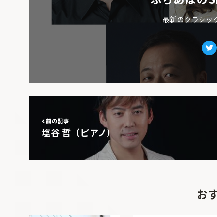
最新のクラシッ
Tw
前の記事
塩谷 哲（ピアノ）
お