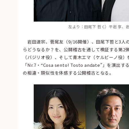
左より：田尾下 哲 C）平岩 享
岩田達宗、菅尾友（9/16開催）、田尾下哲と3人
らどうなるか？を、公開稽古を通して検証する第2
（バジリオ役）、そして青木エマ（ケルビーノ役）
「Nr.7・“Cosa sento! Tosto andat
の相違・類似性を体感する公開稽古となる。