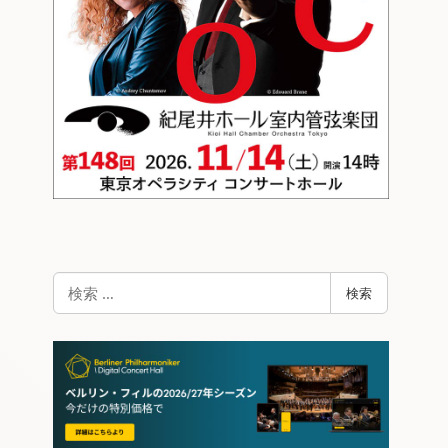
検
検索
索