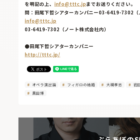
を明記の上、
info@tttc.jp
までお送りください。
問：田尾下哲シアターカンパニー03-6419-730
info@tttc.jp
03-6419-7302（ノート株式会社内）
●田尾下哲シアターカンパニー
http://tttc.jp/
オペラ演出論
フィガロの結婚
大槻孝志
岩
黒田博
ぶらあぼのS