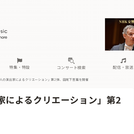
ール
（毎月更新）
東
電子版（無料・月刊）
トピックス
関西
フェスタサマーミューザKAWASAKI 2026
北海道・東北
注目公演
配布場所
インタビュー
中部
定期購読
中国・四国
CD新譜
N響＆東響 《7つ
九州・沖縄
書籍近刊
ロが推す！間違いないオーケストラコンサート
過去の特集
の先と
ブ配信スケジュール
さ
オーケストラの楽屋から
た
な
有料ライブ配信スケジュール
は
ま
や
海の向こうの音楽家
ら
わ
Aからの
載
特集・特設
配信・放送
コンサート検索
人の演出家によるクリエーション」第2弾、田尾下哲篇を開催
ール
（毎月更新）
東
電子版（無料・月刊）
トピックス
関西
フェスタサマーミューザKAWASAKI 2026
北海道・東北
注目公演
配布場所
インタビュー
中部
定期購読
中国・四国
CD新譜
N響＆東響 《7つ
九州・沖縄
書籍近刊
家によるクリエーション」第2
ロが推す！間違いないオーケストラコンサート
過去の特集
の先と
ブ配信スケジュール
さ
オーケストラの楽屋から
た
な
有料ライブ配信スケジュール
は
ま
や
海の向こうの音楽家
ら
わ
Aからの
載