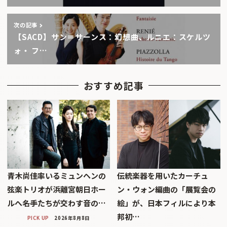
次の記事
【SACD】サン＝サーンス：幻想曲、ルニエ：スケルツ
ォ・ フ…
おすすめ記事
青木尚佳率いるミュンヘンの
伝統楽器を用いたカーチュ
弦楽トリオが浜離宮朝日ホー
ン・ウォン編曲の「展覧会の
ルへ――名手たちが交わす音の…
絵」が、日本フィルにより本
邦初…
PICK UP
2026年8月8日