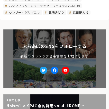
パシフィック・ミュージック・フェスティバル札幌
ワレリー・ゲルギエフ
五嶋みどり
原田慶太楼
ぶらあぼのSNSをフォローする
最新のクラシック音楽情報をお届けします
Twitter
facebook
Youtube
前の記事
Noism1 × SPAC 劇的舞踊 vol.4 『ROME…