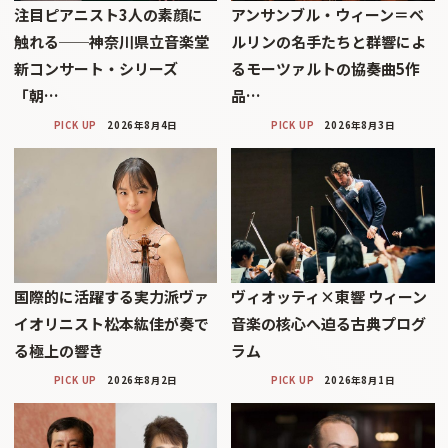
注目ピアニスト3人の素顔に
アンサンブル・ウィーン＝ベ
触れる──神奈川県立音楽堂
ルリンの名手たちと群響によ
新コンサート・シリーズ
るモーツァルトの協奏曲5作
「朝…
品…
PICK UP
2026年8月4日
PICK UP
2026年8月3日
国際的に活躍する実力派ヴァ
ヴィオッティ×東響 ウィーン
イオリニスト松本紘佳が奏で
音楽の核心へ迫る古典プログ
る極上の響き
ラム
PICK UP
2026年8月2日
PICK UP
2026年8月1日