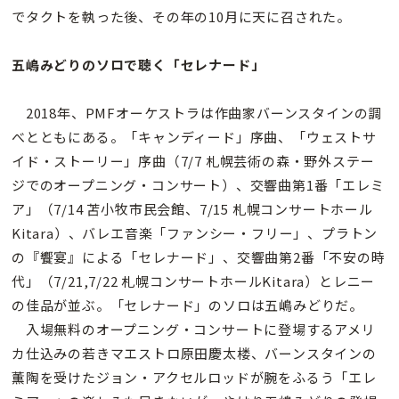
でタクトを執った後、その年の10月に天に召された。
五嶋みどりのソロで聴く「セレナード」
2018年、PMFオーケストラは作曲家バーンスタインの調
べとともにある。「キャンディード」序曲、「ウェストサ
イド・ストーリー」序曲（7/7 札幌芸術の森・野外ステー
ジでのオープニング・コンサート）、交響曲第1番「エレミ
ア」（7/14 苫小牧市民会館、7/15 札幌コンサートホール
Kitara）、バレエ音楽「ファンシー・フリー」、プラトン
の『饗宴』による「セレナード」、交響曲第2番「不安の時
代」（7/21,7/22 札幌コンサートホールKitara）とレニー
の佳品が並ぶ。「セレナード」のソロは五嶋みどりだ。
入場無料のオープニング・コンサートに登場するアメリ
カ仕込みの若きマエストロ原田慶太楼、バーンスタインの
薫陶を受けたジョン・アクセルロッドが腕をふるう「エレ