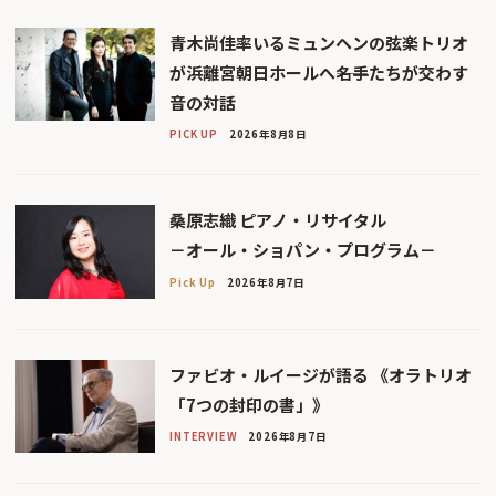
青木尚佳率いるミュンヘンの弦楽トリオ
が浜離宮朝日ホールへ――名手たちが交わす
音の対話
PICK UP
2026年8月8日
桑原志織 ピアノ・リサイタル
－オール・ショパン・プログラム－
Pick Up
2026年8月7日
ファビオ・ルイージが語る 《オラトリオ
「7つの封印の書」》
INTERVIEW
2026年8月7日