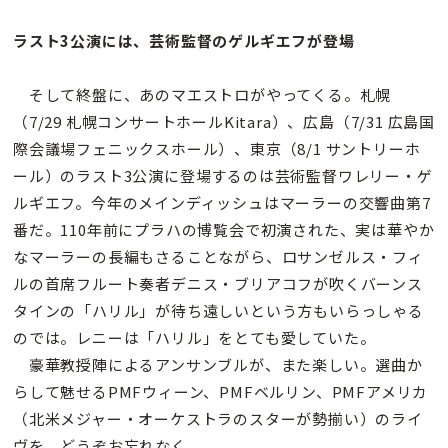
ラスト3公演には、芸術監督のゲルギエフが登場
そして終盤に、あのマエストロがやってくる。札幌
（7/29 札幌コンサートホールKitara）、広島（7/31 広島国
際会議場フェニックスホール）、東京（8/1 サントリーホ
ール）のラスト3公演に登場するのは芸術監督ワレリー・ゲ
ルギエフ。今年のメインディッシュはマーラーの交響曲第7
番だ。110年前にプラハの博覧会で初演された、実は華やか
なマーラーの長編もさることながら、ロサンゼルス・フィ
ルの首席フルート奏者デニス・ブリアコフが吹くバーンス
タインの「ハリル」が待ち遠しいという方もいらっしゃる
のでは。レニーは「ハリル」をとても愛していた。
豪華教授陣によるアンサンブルが、また楽しい。選曲か
らして魅せるPMFウィーン、PMFベルリン、PMFアメリカ
（北米メジャー・オーケストラのスターが勢揃い）のライ
ヴを、どうぞお忘れなく。