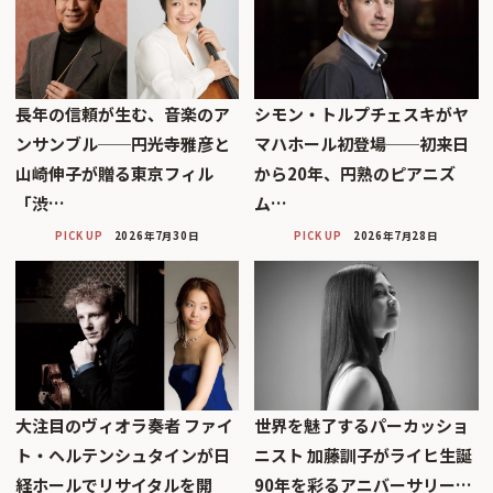
長年の信頼が生む、音楽のア
シモン・トルプチェスキがヤ
ンサンブル──円光寺雅彦と
マハホール初登場──初来日
山崎伸子が贈る東京フィル
から20年、円熟のピアニズ
「渋…
ム…
PICK UP
2026年7月30日
PICK UP
2026年7月28日
大注目のヴィオラ奏者 ファイ
世界を魅了するパーカッショ
ト・ヘルテンシュタインが日
ニスト 加藤訓子がライヒ生誕
経ホールでリサイタルを開
90年を彩るアニバーサリー…