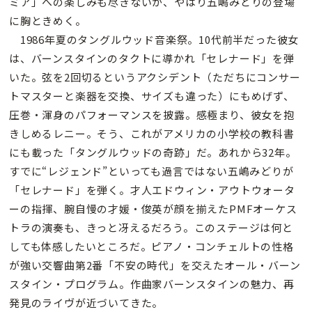
ミア」への楽しみも尽きないが、やはり五嶋みどりの登場
に胸ときめく。
1986年夏のタングルウッド音楽祭。10代前半だった彼女
は、バーンスタインのタクトに導かれ「セレナード」を弾
いた。弦を2回切るというアクシデント（ただちにコンサー
トマスターと楽器を交換、サイズも違った）にもめげず、
圧巻・渾身のパフォーマンスを披露。感極まり、彼女を抱
きしめるレニー。そう、これがアメリカの小学校の教科書
にも載った「タングルウッドの奇跡」だ。あれから32年。
すでに“レジェンド”といっても過言ではない五嶋みどりが
「セレナード」を弾く。才人エドウィン・アウトウォータ
ーの指揮、腕自慢の才媛・俊英が顔を揃えたPMFオーケス
トラの演奏も、きっと冴えるだろう。このステージは何と
しても体感したいところだ。ピアノ・コンチェルトの性格
が強い交響曲第2番「不安の時代」を交えたオール・バーン
スタイン・プログラム。作曲家バーンスタインの魅力、再
発見のライヴが近づいてきた。