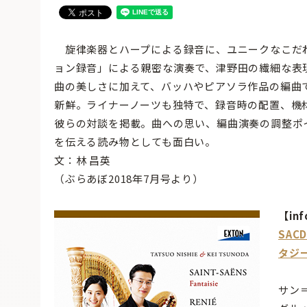
旋律楽器とハープによる録音に、ユニークなこだ
ョン録音」による親密な演奏で、津野田の繊細な表
曲の美しさに加えて、バッハやピアソラ作品の編曲
新鮮。ライナーノーツも独特で、録音時の配置、機
彼らの対談を掲載。曲への思い、編曲演奏の調整ポ
を伝える読み物としても面白い。
文：林 昌英
（ぶらあぼ2018年7月号より）
【inf
SA
タジ
サン