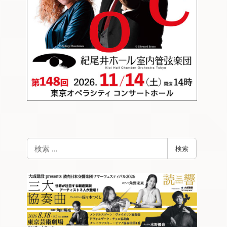
検
検索
索