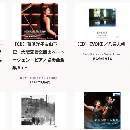
ー
【CD】菊池洋子＆山下一
【CD】EVOKE／八巻志帆
フ
史・大阪交響楽団のベート
New Release Selection
よ
ーヴェン・ピアノ協奏曲全
2026年8月3日
集 Vo…
New Release Selection
2026年8月4日