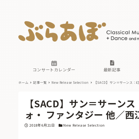
ニュース
ヤマハホ
番組一覧
東京・関
ぶらあぼ
現場のプ
古楽とそ
無料ライ
あ
か
過去の連
コンサートカレンダー
最新記事
ホーム
記事一覧
New Release Selection
【SACD】サン＝サーンス：
ニュース
ヤマハホ
番組一覧
東京・関
ぶらあぼ
【SACD】サン＝サーン
現場のプ
古楽とそ
無料ライ
あ
か
ォ・ ファンタジー 他／
過去の連
投稿日
カテゴリー
2018年6月21日
New Release Selection