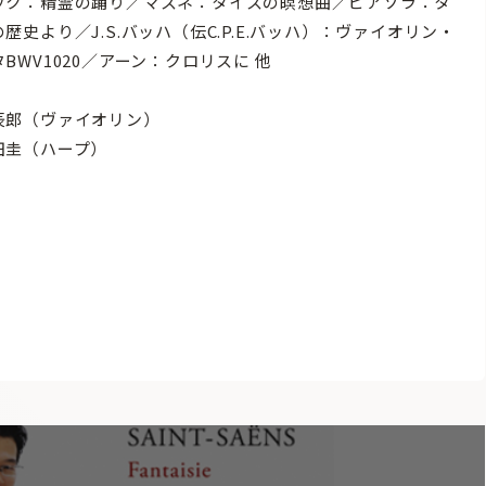
ック：精霊の踊り／マスネ：タイスの瞑想曲／ピアソラ：タ
歴史より／J.S.バッハ（伝C.P.E.バッハ）：ヴァイオリン・
BWV1020／アーン：クロリスに 他
辰郎（ヴァイオリン）
田圭（ハープ）