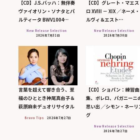
【CD】J.S.バッハ：無伴奏
【CD】グレート・マエス
ヴァイオリン・ソナタとパ
ロ XVIII － XIX ／ネーメ
ルティータ BWV1004…
ルヴィ＆エスト…
New Release Selection
New Release Selection
2026年7月31日
2026年7月30日
言葉を超えて響き合う、至
【CD】ショパン：練習曲
福のひととき神尾真由子＆
集、ボレロ、パガニーニ
萩原麻未デュオリサイタル
思い出 ／シモン・ネーリ
グ
Bravo Tips
2026年7月27日
New Release Selection
2026年7月27日