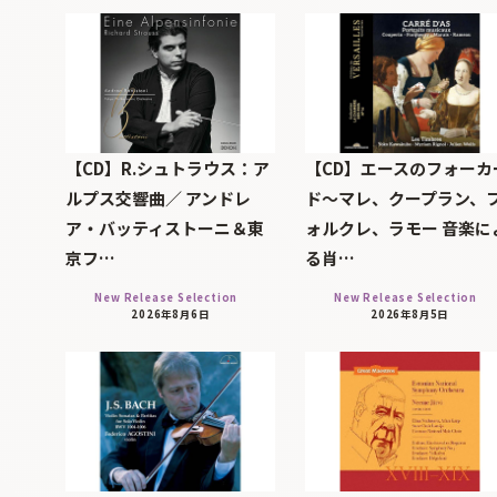
【CD】R.シュトラウス：ア
【CD】エースのフォーカ
ルプス交響曲／ アンドレ
ド～マレ、クープラン、
ア・バッティストーニ＆東
ォルクレ、ラモー 音楽に
京フ…
る肖…
New Release Selection
New Release Selection
2026年8月6日
2026年8月5日