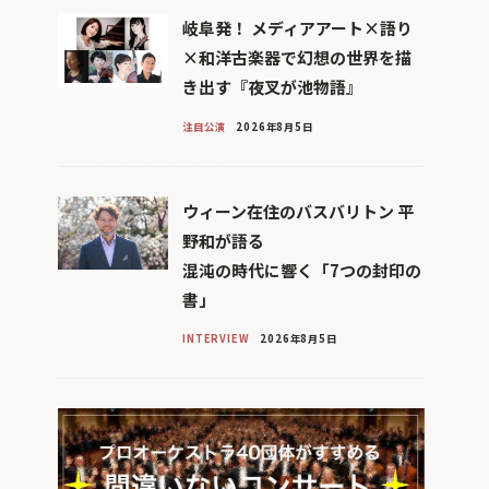
岐阜発！ メディアアート×語り
×和洋古楽器で幻想の世界を描
き出す『夜叉が池物語』
注目公演
2026年8月5日
ウィーン在住のバスバリトン 平
野和が語る
混沌の時代に響く「7つの封印の
書」
INTERVIEW
2026年8月5日