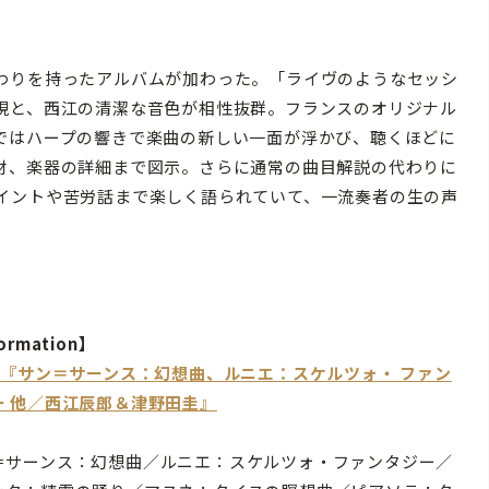
わりを持ったアルバムが加わった。「ライヴのようなセッシ
現と、西江の清潔な音色が相性抜群。フランスのオリジナル
ではハープの響きで楽曲の新しい一面が浮かび、聴くほどに
材、楽器の詳細まで図示。さらに通常の曲目解説の代わりに
イントや苦労話まで楽しく語られていて、一流奏者の生の声
ormation】
CD『サン＝サーンス：幻想曲、ルニエ：スケルツォ・ ファン
ー 他／西江辰郎＆津野田圭』
＝サーンス：幻想曲／ルニエ：スケルツォ・ファンタジー／