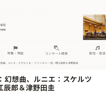
ール
（毎月更新）
東
電子版（無料・月刊）
トピックス
関西
フェスタサマーミューザKAWASAKI 2026
北海道・東北
注目公演
配布場所
インタビュー
中部
定期購読
中国・四国
CD新譜
N響＆東響 《7つ
九州・沖縄
書籍近刊
ロが推す！間違いないオーケストラコンサート
過去の特集
の先と
ブ配信スケジュール
さ
オーケストラの楽屋から
た
な
有料ライブ配信スケジュール
は
ま
や
海の向こうの音楽家
ら
わ
Aからの
載
特集・特設
配信・放送
コンサート検索
幻想曲、ルニエ：スケルツォ・ ファンタジー 他／西江辰郎＆津野田圭
ール
（毎月更新）
東
電子版（無料・月刊）
トピックス
関西
フェスタサマーミューザKAWASAKI 2026
北海道・東北
注目公演
配布場所
インタビュー
中部
定期購読
中国・四国
CD新譜
N響＆東響 《7つ
九州・沖縄
書籍近刊
ス：幻想曲、ルニエ：スケルツ
ロが推す！間違いないオーケストラコンサート
過去の特集
の先と
ブ配信スケジュール
さ
オーケストラの楽屋から
た
な
有料ライブ配信スケジュール
は
ま
や
海の向こうの音楽家
ら
わ
Aからの
西江辰郎＆津野田圭
載