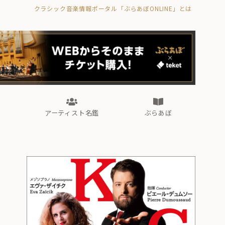
クラシック音楽情報ポータル「ぶらあぼONLINE」とは
の封印の書》
海外公演
FROM編集部
眺望
ぶらあぼブラス！
フォルテピアノ・オデッセイ
アーティスト名鑑
ぶらあぼ
の封印の書》
海外公演
FROM編集部
眺望
ぶらあぼブラス！
フォルテピアノ・オデッセイ