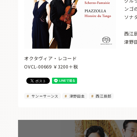
グル
ンゴの
ソナタ
西江
津野
オクタヴィア・レコード
OVCL-00669 ￥3200＋税
サン＝サーンス
津野田圭
西江辰郎