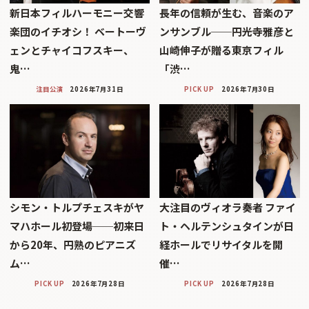
新日本フィルハーモニー交響
長年の信頼が生む、音楽のア
楽団のイチオシ！ ベートーヴ
ンサンブル──円光寺雅彦と
ェンとチャイコフスキー、
山崎伸子が贈る東京フィル
鬼…
「渋…
注目公演
2026年7月31日
PICK UP
2026年7月30日
シモン・トルプチェスキがヤ
大注目のヴィオラ奏者 ファイ
マハホール初登場──初来日
ト・ヘルテンシュタインが日
から20年、円熟のピアニズ
経ホールでリサイタルを開
ム…
催…
PICK UP
2026年7月28日
PICK UP
2026年7月28日