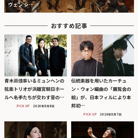
ヴェン シ…
おすすめ記事
青木尚佳率いるミュンヘンの
伝統楽器を用いたカーチュ
弦楽トリオが浜離宮朝日ホー
ン・ウォン編曲の「展覧会の
ルへ――名手たちが交わす音の…
絵」が、日本フィルにより本
邦初…
PICK UP
2026年8月8日
PICK UP
2026年8月7日