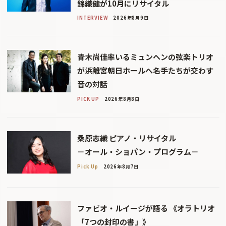
錦織健が10月にリサイタル
INTERVIEW
2026年8月9日
青木尚佳率いるミュンヘンの弦楽トリオ
が浜離宮朝日ホールへ――名手たちが交わす
音の対話
PICK UP
2026年8月8日
桑原志織 ピアノ・リサイタル
－オール・ショパン・プログラム－
Pick Up
2026年8月7日
ファビオ・ルイージが語る 《オラトリオ
「7つの封印の書」》