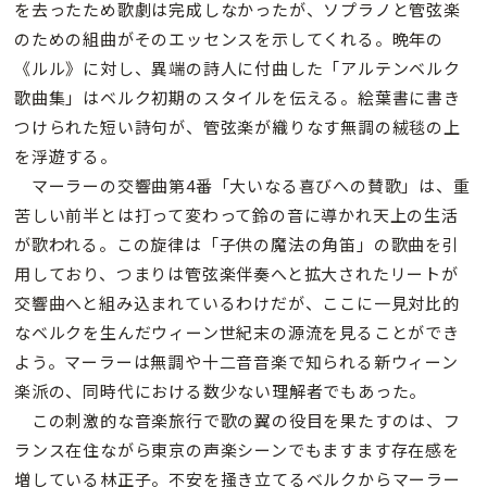
を去ったため歌劇は完成しなかったが、ソプラノと管弦楽
のための組曲がそのエッセンスを示してくれる。晩年の
《ルル》に対し、異端の詩人に付曲した「アルテンベルク
歌曲集」はベルク初期のスタイルを伝える。絵葉書に書き
つけられた短い詩句が、管弦楽が織りなす無調の絨毯の上
を浮遊する。
マーラーの交響曲第4番「大いなる喜びへの賛歌」は、重
苦しい前半とは打って変わって鈴の音に導かれ天上の生活
が歌われる。この旋律は「子供の魔法の角笛」の歌曲を引
用しており、つまりは管弦楽伴奏へと拡大されたリートが
交響曲へと組み込まれているわけだが、ここに一見対比的
なベルクを生んだウィーン世紀末の源流を見ることができ
よう。マーラーは無調や十二音音楽で知られる新ウィーン
楽派の、同時代における数少ない理解者でもあった。
この刺激的な音楽旅行で歌の翼の役目を果たすのは、フ
ランス在住ながら東京の声楽シーンでもますます存在感を
増している林正子。不安を掻き立てるベルクからマーラー