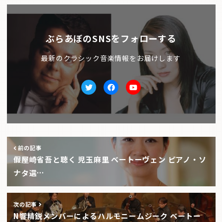
ぶらあぼのSNSをフォローする
最新のクラシック音楽情報をお届けします
Twitter
facebook
Youtube
前の記事
假屋崎省吾と聴く 児玉麻里 ベートーヴェン ピアノ・ソ
ナタ選…
次の記事
N響精鋭メンバーによるハルモニームジーク ベートー