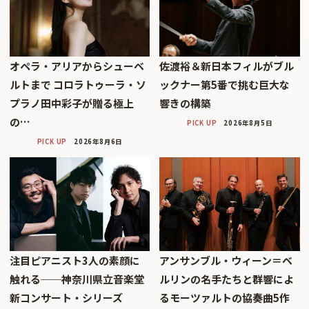
オペラ・アリアからシューベ
佐渡裕＆新日本フィルがブル
ルトまで コロラトゥーラ・ソ
ックナー第5番で挑む巨大な
プラノ田中彩子が贈る極上
響きの構築
の…
PICK UP
2026年8月5日
PICK UP
2026年8月6日
注目ピアニスト3人の素顔に
アンサンブル・ウィーン＝ベ
触れる──神奈川県立音楽堂
ルリンの名手たちと群響によ
新コンサート・シリーズ
るモーツァルトの協奏曲5作