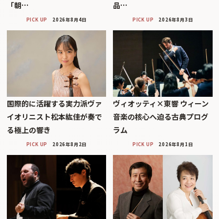
「朝…
品…
PICK UP
2026年8月4日
PICK UP
2026年8月3日
国際的に活躍する実力派ヴァ
ヴィオッティ×東響 ウィーン
イオリニスト松本紘佳が奏で
音楽の核心へ迫る古典プログ
る極上の響き
ラム
PICK UP
2026年8月2日
PICK UP
2026年8月1日