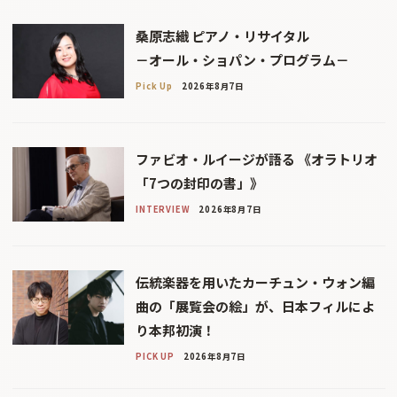
桑原志織 ピアノ・リサイタル
－オール・ショパン・プログラム－
Pick Up
2026年8月7日
ファビオ・ルイージが語る 《オラトリオ
「7つの封印の書」》
INTERVIEW
2026年8月7日
伝統楽器を用いたカーチュン・ウォン編
曲の「展覧会の絵」が、日本フィルによ
り本邦初演！
PICK UP
2026年8月7日