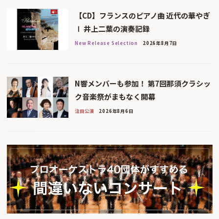
【CD】フランスのピアノ曲 近代の華やぎ
Ⅰ 井上二葉の演奏記録
New Release Selection
2026年8月7日
N響メンバーも参加！ 第7回那須クラシッ
ク音楽祭がまもなく開幕
注目公演
2026年8月6日