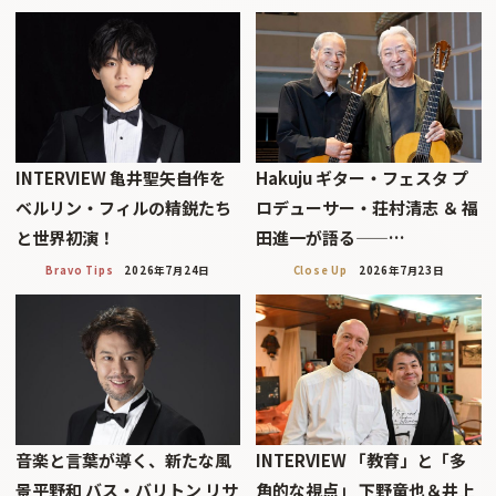
INTERVIEW 亀井聖矢――自作を
Hakuju ギター・フェスタ プ
ベルリン・フィルの精鋭たち
ロデューサー・荘村清志 ＆ 福
と世界初演！
田進一が語る——…
Bravo Tips
2026年7月24日
Close Up
2026年7月23日
音楽と言葉が導く、新たな風
INTERVIEW 「教育」と「多
景平野和 バス・バリトン リサ
角的な視点」 下野竜也＆井上