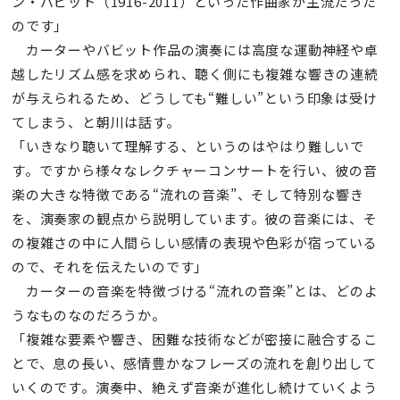
ン・バビット（1916-2011）といった作曲家が主流だった
のです」
カーターやバビット作品の演奏には高度な運動神経や卓
越したリズム感を求められ、聴く側にも複雑な響きの連続
が与えられるため、どうしても“難しい”という印象は受け
てしまう、と朝川は話す。
「いきなり聴いて理解する、というのはやはり難しいで
す。ですから様々なレクチャーコンサートを行い、彼の音
楽の大きな特徴である“流れの音楽”、そして特別な響き
を、演奏家の観点から説明しています。彼の音楽には、そ
の複雑さの中に人間らしい感情の表現や色彩が宿っている
ので、それを伝えたいのです」
カーターの音楽を特徴づける“流れの音楽”とは、どのよ
うなものなのだろうか。
「複雑な要素や響き、困難な技術などが密接に融合するこ
とで、息の長い、感情豊かなフレーズの流れを創り出して
いくのです。演奏中、絶えず音楽が進化し続けていくよう