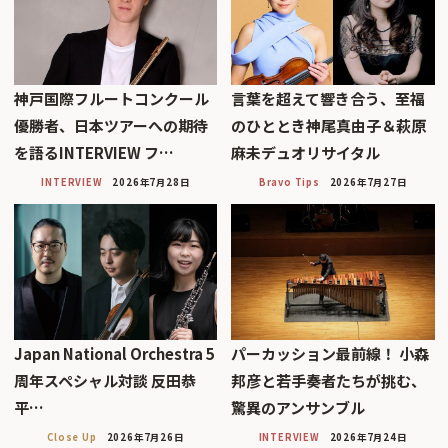
神戸国際フルートコンクール
言葉を超えて響き合う、至福
優勝者、日本ツアーへの期待
のひととき神尾真由子＆萩原
を語るINTERVIEW フ…
麻未デュオリサイタル
INTERVIEW
2026年7月28日
Bravo Tips
2026年7月27日
Japan National Orchestra 5
パーカッション最前線！ 小森
周年スペシャル対談 反田恭
邦彦と若手奏者たちが挑む、
平…
驚異のアンサンブル
Close Up
2026年7月26日
INTERVIEW
2026年7月24日