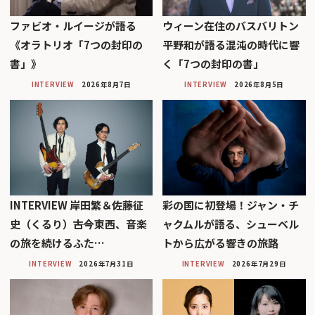
ファビオ・ルイージが語る
ウィーン在住のバスバリトン
《オラトリオ「7つの封印の
平野和が語る混沌の時代に響
書」》
く「7つの封印の書」
INTERVIEW
2026年8月7日
INTERVIEW
2026年8月5日
INTERVIEW 岸田繁＆佐藤征
彩の国に初登場！ジャン・チ
史（くるり）――古今東西、音楽
ャクムルが語る、シューベル
の旅を続けるふた…
トから広がる響きの旅路
INTERVIEW
2026年7月31日
INTERVIEW
2026年7月29日