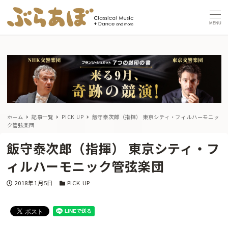
MENU
ホーム
記事一覧
PICK UP
飯守泰次郎（指揮） 東京シティ・フィルハーモニッ
ク管弦楽団
飯守泰次郎（指揮） 東京シティ・フ
ィルハーモニック管弦楽団
投稿日
カテゴリー
2018年1月5日
PICK UP