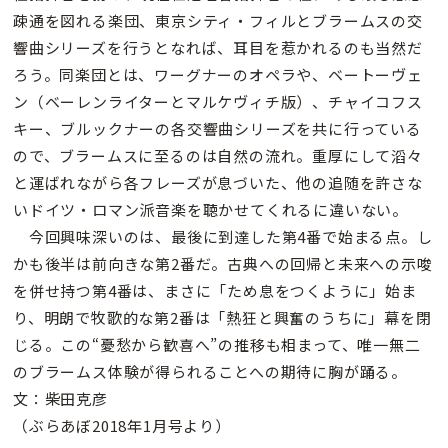
疎通を図れる楽団、東京シティ・フィルとブラームスの交
響曲シリーズを行うとなれば、耳目を惹かれるのも当然だ
ろう。同楽団とは、ワーグナーのオペラや、ベートーヴェ
ン（ベーレンライターとマルケヴィチ版）、チャイコフス
キー、ブルックナーの各交響曲シリーズを共に行っている
ので、ブラームスに至るのは自然の流れ。重厚にして滔々
と運ばれながら各フレーズが息づいた、他の追随を許さな
いドイツ・ロマン派音楽を聴かせてくれるに違いない。
今回興味深いのは、最後に到達した第4番で始まる点。し
かも後半は前向きな第2番だ。古典への回帰と未来への示唆
を併せ持つ第4番は、まさに「ため息をつくように」始ま
り、明朗で牧歌的な第2番は「熱狂と興奮のうちに」幕を閉
じる。この“憂愁から歓喜へ”の推移も相まって、唯一無二
のブラームス体験が得られることへの期待に胸が踊る。
文：柴田克彦
（ぶらあぼ2018年1月号より）