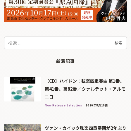
検
検索
索
新着記事
【CD】ハイドン：弦楽四重奏曲 第1番、
第41番、第82番／クァルテット・アルモ
ニコ
New Release Selection
2026年8月10日
ヴァン・カイック弦楽四重奏団が2年ぶり