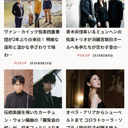
ヴァン・カイック弦楽四重奏
青木尚佳率いるミュンヘンの
団が2年ぶりの来日！ 明晰な
弦楽トリオが浜離宮朝日ホー
造形と温かな手ざわりで味
ルへ――名手たちが交わす音の…
わ…
PICK UP
2026年8月8日
PICK UP
2026年8月10日
伝統楽器を用いたカーチュ
オペラ・アリアからシューベ
ン・ウォン編曲の「展覧会の
ルトまで コロラトゥーラ・ソ
絵」が、日本フィルにより本
プラノ田中彩子が贈る極上