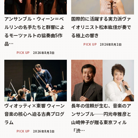
アンサンブル・ウィーン＝ベ
国際的に活躍する実力派ヴァ
ルリンの名手たちと群響によ
イオリニスト松本紘佳が奏で
るモーツァルトの協奏曲5作
る極上の響き
品…
PICK UP
2026年8月2日
PICK UP
2026年8月3日
ヴィオッティ×東響 ウィーン
長年の信頼が生む、音楽のア
音楽の核心へ迫る古典プログ
ンサンブル──円光寺雅彦と
ラム
山崎伸子が贈る東京フィル
「渋…
PICK UP
2026年8月1日