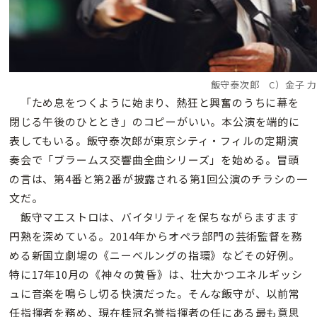
飯守泰次郎 C）金子 
「ため息をつくように始まり、熱狂と興奮のうちに幕を
閉じる午後のひととき」のコピーがいい。本公演を端的に
表してもいる。飯守泰次郎が東京シティ・フィルの定期演
奏会で「ブラームス交響曲全曲シリーズ」を始める。冒頭
の言は、第4番と第2番が披露される第1回公演のチラシの一
文だ。
飯守マエストロは、バイタリティを保ちながらますます
円熟を深めている。2014年からオペラ部門の芸術監督を務
める新国立劇場の《ニーベルングの指環》などその好例。
特に17年10月の《神々の黄昏》は、壮大かつエネルギッシ
ュに音楽を鳴らし切る快演だった。そんな飯守が、以前常
任指揮者を務め、現在桂冠名誉指揮者の任にある最も意思