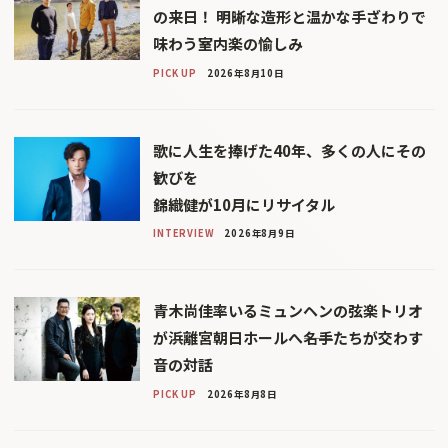
の来日！ 明晰な造形と温かな手ざわりで
味わう室内楽の愉しみ
PICK UP
2026年8月10日
歌に人生を捧げた40年、多くの人にその
歓びを
錦織健が10月にリサイタル
INTERVIEW
2026年8月9日
青木尚佳率いるミュンヘンの弦楽トリオ
が浜離宮朝日ホールへ――名手たちが交わす
音の対話
PICK UP
2026年8月8日