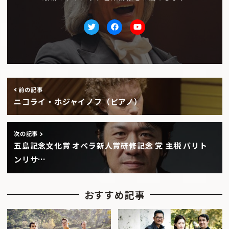
Twitter
facebook
Youtube
前の記事
ニコライ・ホジャイノフ（ピアノ）
次の記事
五島記念文化賞 オペラ新人賞研修記念 党 主税 バリト
ンリサ…
おすすめ記事