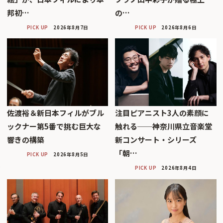
邦初…
の…
PICK UP
2026年8月7日
PICK UP
2026年8月6日
佐渡裕＆新日本フィルがブル
注目ピアニスト3人の素顔に
ックナー第5番で挑む巨大な
触れる──神奈川県立音楽堂
響きの構築
新コンサート・シリーズ
「朝…
PICK UP
2026年8月5日
PICK UP
2026年8月4日