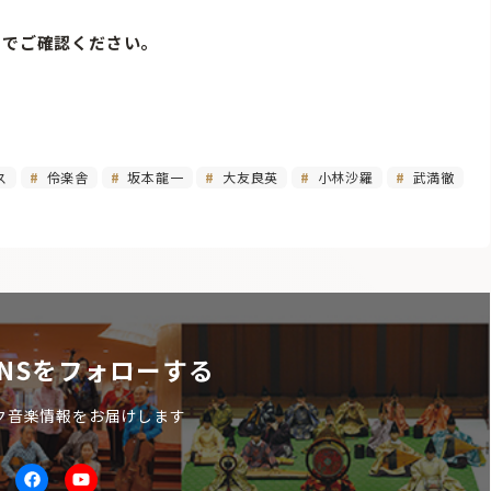
トでご確認ください。
ス
伶楽舎
坂本龍一
大友良英
小林沙羅
武満徹
NSをフォローする
ク音楽情報をお届けします