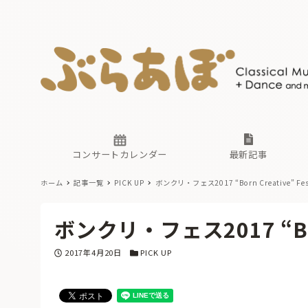
ニュース
ヤマハホ
番組一覧
東京・関
ぶらあぼ
現場のプ
古楽とそ
無料ライ
あ
か
過去の連
コンサートカレンダー
最新記事
ホーム
記事一覧
PICK UP
ボンクリ・フェス2017 “Born Creative” Fest
ニュース
ヤマハホ
番組一覧
東京・関
ぶらあぼ
ボンクリ・フェス2017 “Born 
現場のプ
古楽とそ
無料ライ
あ
か
投稿日
カテゴリー
2017年4月20日
PICK UP
過去の連