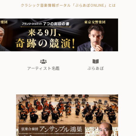
クラシック音楽情報ポータル「ぶらあぼONLINE」とは
の封印の書》
海外公演
FROM編集部
眺望
ぶらあぼブラス！
フォルテピアノ・オデッセイ
アーティスト名鑑
ぶらあぼ
の封印の書》
海外公演
FROM編集部
眺望
ぶらあぼブラス！
フォルテピアノ・オデッセイ