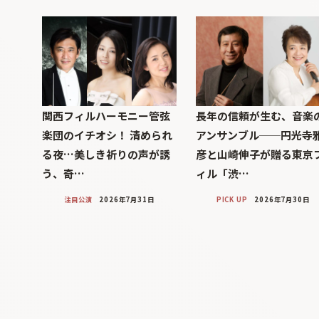
関西フィルハーモニー管弦
長年の信頼が生む、音楽
楽団のイチオシ！ 清められ
アンサンブル──円光寺
る夜…美しき祈りの声が誘
彦と山崎伸子が贈る東京
う、奇…
ィル「渋…
注目公演
2026年7月31日
PICK UP
2026年7月30日