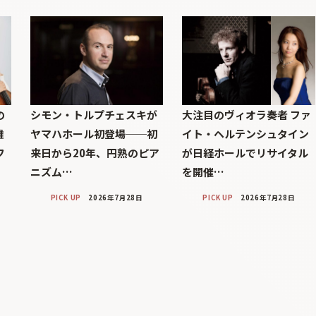
の
シモン・トルプチェスキが
大注目のヴィオラ奏者 ファ
雅
ヤマハホール初登場──初
イト・ヘルテンシュタイン
フ
来日から20年、円熟のピア
が日経ホールでリサイタル
ニズム…
を開催…
PICK UP
2026年7月28日
PICK UP
2026年7月28日