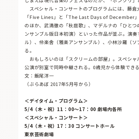
しまえば現代音楽のフェスなのだが、「ボンクリ」
スペシャル・コンサートのプログラムには、藤倉
「Five Lines」と「The Last Days of 
のほか、武満徹の「秋庭歌」、マデルナの「ひとつ
ンサンブル版日本初演）といった作品が並ぶ。演奏
ル）、伶楽舍（雅楽アンサンブル）、小林沙羅（ソ
る。
おもしろいのは「スクリームの部屋」。スペシャ
公演が別室で同時中継される。0歳児から体験でき
文：飯尾洋一
（ぶらあぼ 2017年5月号から）
＜デイタイム・プログラム＞
5/4（木・祝）11：00〜17：00 劇場内各所
＜スペシャル・コンサート＞
5/4（木・祝）17：30 コンサートホール
東京芸術劇場