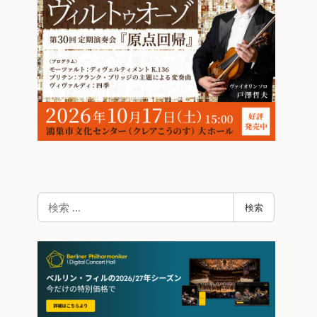
検
検索
索