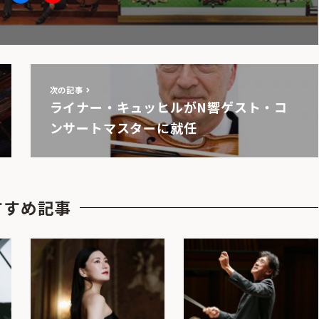
itter
facebook
Youtube
次の記事
ライナー・キュッヒルがN響ゲスト・コ
ンサートマスターに就任
すすめ記事