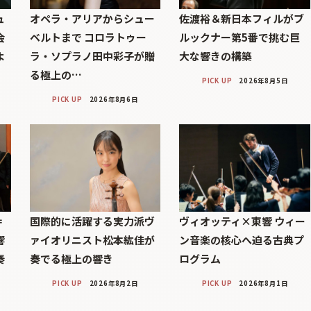
ュ
オペラ・アリアからシュー
佐渡裕＆新日本フィルがブ
会
ベルトまで コロラトゥー
ルックナー第5番で挑む巨
よ
ラ・ソプラノ田中彩子が贈
大な響きの構築
る極上の…
PICK UP
2026年8月5日
PICK UP
2026年8月6日
＝
国際的に活躍する実力派ヴ
ヴィオッティ×東響 ウィー
響
ァイオリニスト松本紘佳が
ン音楽の核心へ迫る古典プ
奏
奏でる極上の響き
ログラム
PICK UP
2026年8月2日
PICK UP
2026年8月1日