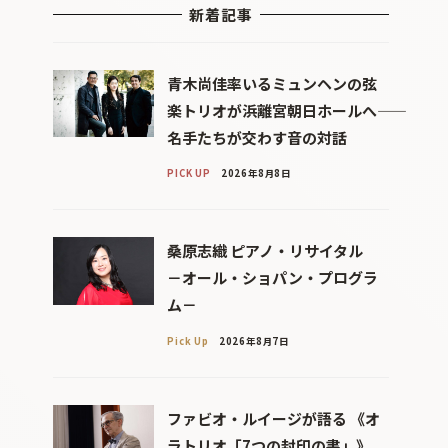
新着記事
青木尚佳率いるミュンヘンの弦
楽トリオが浜離宮朝日ホールへ――
名手たちが交わす音の対話
PICK UP
2026年8月8日
桑原志織 ピアノ・リサイタル
－オール・ショパン・プログラ
ム－
Pick Up
2026年8月7日
ファビオ・ルイージが語る 《オ
ラトリオ「7つの封印の書」》