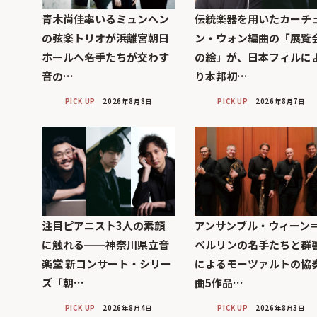
青木尚佳率いるミュンヘン
伝統楽器を用いたカーチ
の弦楽トリオが浜離宮朝日
ン・ウォン編曲の「展覧
ホールへ――名手たちが交わす
の絵」が、日本フィルに
音の…
り本邦初…
PICK UP
2026年8月8日
PICK UP
2026年8月7日
注目ピアニスト3人の素顔
アンサンブル・ウィーン
に触れる──神奈川県立音
ベルリンの名手たちと群
楽堂 新コンサート・シリー
によるモーツァルトの協
ズ「朝…
曲5作品…
PICK UP
2026年8月4日
PICK UP
2026年8月3日