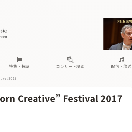
ール
（毎月更新）
東
電子版（無料・月刊）
トピックス
関西
フェスタサマーミューザKAWASAKI 2026
北海道・東北
注目公演
配布場所
インタビュー
中部
定期購読
中国・四国
CD新譜
N響＆東響 《7つ
九州・沖縄
書籍近刊
ロが推す！間違いないオーケストラコンサート
過去の特集
の先と
ブ配信スケジュール
さ
オーケストラの楽屋から
た
な
有料ライブ配信スケジュール
は
ま
や
海の向こうの音楽家
ら
わ
Aからの
載
特集・特設
配信・放送
コンサート検索
ival 2017
ール
（毎月更新）
東
電子版（無料・月刊）
トピックス
関西
フェスタサマーミューザKAWASAKI 2026
北海道・東北
注目公演
配布場所
インタビュー
中部
定期購読
中国・四国
CD新譜
N響＆東響 《7つ
九州・沖縄
書籍近刊
Creative” Festival 2017
ロが推す！間違いないオーケストラコンサート
過去の特集
の先と
ブ配信スケジュール
さ
オーケストラの楽屋から
た
な
有料ライブ配信スケジュール
は
ま
や
海の向こうの音楽家
ら
わ
Aからの
載