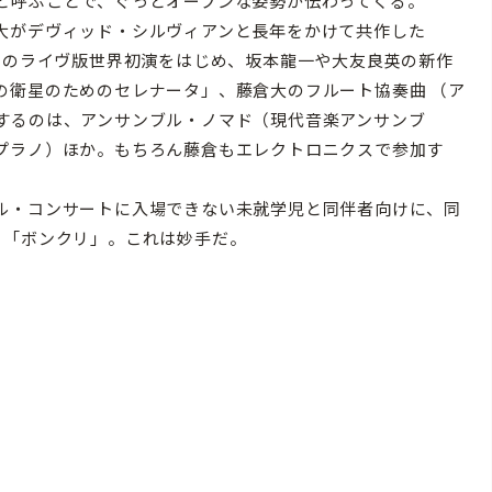
と呼ぶことで、ぐっとオープンな姿勢が伝わってくる。
大がデヴィッド・シルヴィアンと長年をかけて共作した
December」のライヴ版世界初演をはじめ、坂本龍一や大友良英の新作
の衛星のためのセレナータ」、藤倉大のフルート協奏曲 （ア
するのは、アンサンブル・ノマド（現代音楽アンサンブ
プラノ）ほか。もちろん藤倉もエレクトロニクスで参加す
ル・コンサートに入場できない未就学児と同伴者向けに、同
る「ボンクリ」。これは妙手だ。